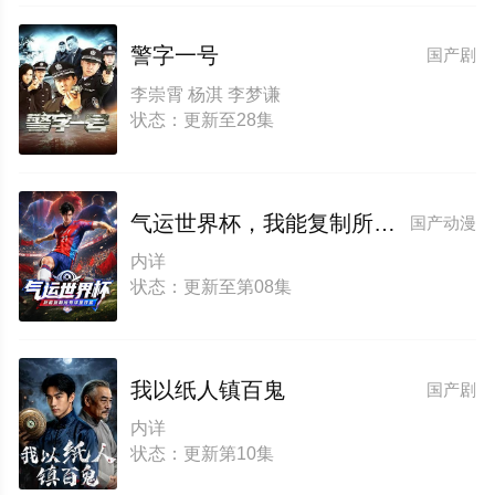
警字一号
国产剧
李崇霄 杨淇 李梦谦
状态：更新至28集
气运世界杯，我能复制所有球星技能
国产动漫
内详
状态：更新至第08集
我以纸人镇百鬼
国产剧
内详
状态：更新第10集