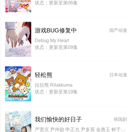
状态：更新至第06集
游戏BUG修复中
国产动漫
Debug My Heart
状态：更新至第09集
轻松熊
日本动漫
拉拉熊 Rilakkuma
状态：更新至第19集
我们愉快的好日子
韩国剧
严贤京 尹仲勋 申正允 尹多英 金惠玉 鲜于在德 尹多勋 文喜京 李商淑 郑孝彬 李家豪 郑永琡