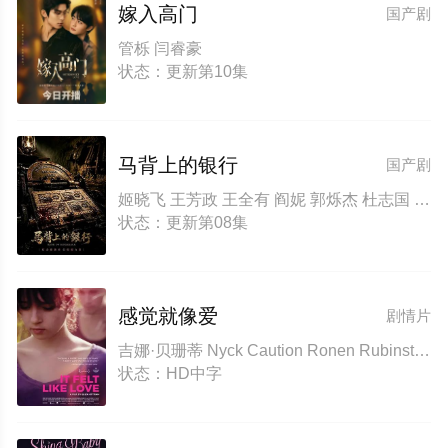
嫁入高门
国产剧
管栎 闫睿豪
状态：更新第10集
马背上的银行
国产剧
姬晓飞 王芳政 王全有 阎妮 郭烁杰 杜志国 郑卫莉 周舟 Zhou Zhou
状态：更新第08集
感觉就像爱
剧情片
吉娜·贝珊蒂 Nyck Caution Ronen Rubinstein 罗南·鲁宾斯坦 安娜·戴维
状态：HD中字