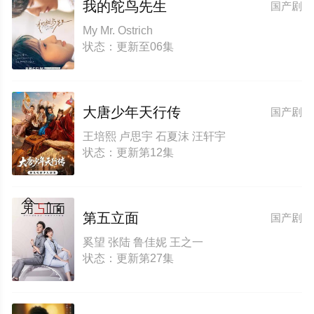
我的鸵鸟先生
国产剧
My Mr. Ostrich
状态：更新至06集
大唐少年天行传
国产剧
王培熙 卢思宇 石夏沫 汪轩宇
状态：更新第12集
第五立面
国产剧
奚望 张陆 鲁佳妮 王之一
状态：更新第27集