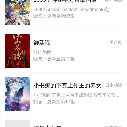
1999! Arcane Incident Department(英)
状态：更新至第03集
御廷谣
国产剧
江山为聘
状态：更新至第21集
小书痴的下克上领主的养女
日本动漫
小书痴的下克上～为了成为图书管理员而不择手段～ 第四季 本好きの下剋上～司書になるためには手段を選んでいられません～
状态：更新至第17集