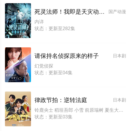
死灵法师！我即是天灾动态漫画
国产动漫
内详
状态：更新至282集
请保持名侦探原来的样子
日本剧
幻觉侦探
状态：更新至04集
律政节拍：逆转法庭
日本剧
铃鹿央士 稻垣吾郎 小雪 前原瑞树 夏生大湖 伊藤万理华 田中哲司
状态：更新至03集