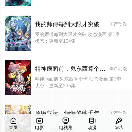
我的师傅每到大限才突破动态漫画第1季
国产动漫
我的师傅每到大限才突破 动态漫画 第1季
状态：更新至104集
精神病面前，鬼东西算个球动态漫画第1季
国产动漫
精神病面前 鬼东西算个球 动态漫画 第1季
状态：更新至235集
顶级气运，悄悄修练千年动态漫画
国产动漫





未知
首页
电影
电视剧
动漫
综艺
状态：更新至128集