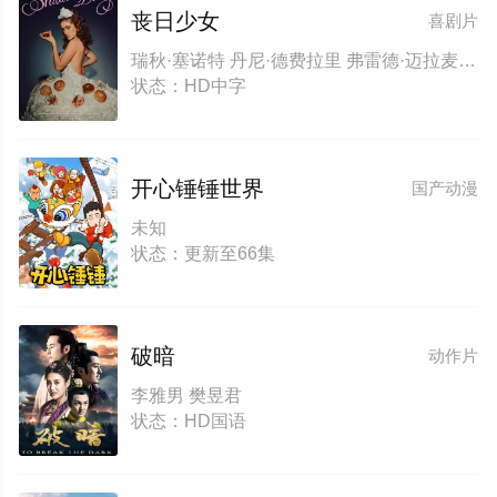
丧日少女
喜剧片
瑞秋·塞诺特 丹尼·德费拉里 弗雷德·迈拉麦德 波利·德雷珀 莫莉·戈登 格莉妮丝·贝尔 Rita Gardner Cilda Shaur 杰姬·霍夫曼 理查德·布伦戴奇 Noemie Zysermann 迪安娜·阿格隆 桑德拉·詹姆斯 Ted Seligman Edgar Harmanci 黛博拉·奥夫纳 Vivien Landau Robin Wesley-Peck Ariel Eliaz Al Choy
状态：HD中字
开心锤锤世界
国产动漫
未知
状态：更新至66集
破暗
动作片
李雅男 樊昱君
状态：HD国语