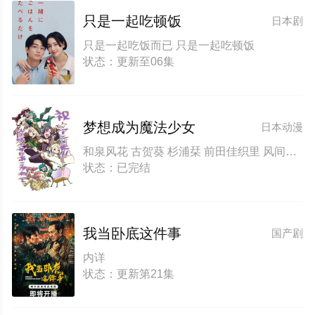
只是一起吃顿饭
日本剧
只是一起吃饭而已 只是一起吃顿饭
状态：更新至06集
梦想成为魔法少女
日本动漫
和泉风花 古贺葵 杉浦栞 前田佳织里 风间万裕子 池田海咲 福圆美里 相坂优歌 津田美波 阿澄佳奈
状态：已完结
我当卧底这件事
国产剧
内详
状态：更新第21集