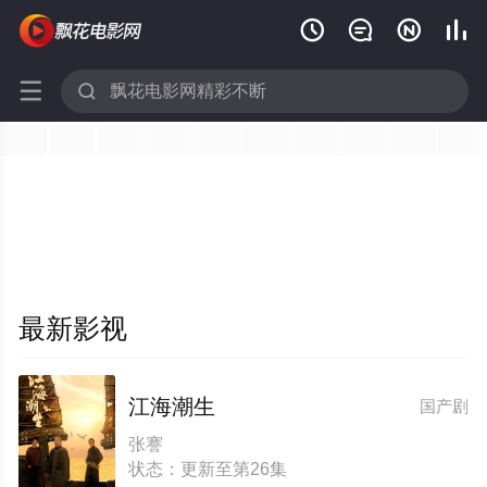






最新影视
江海潮生
国产剧
张謇
状态：更新至第26集