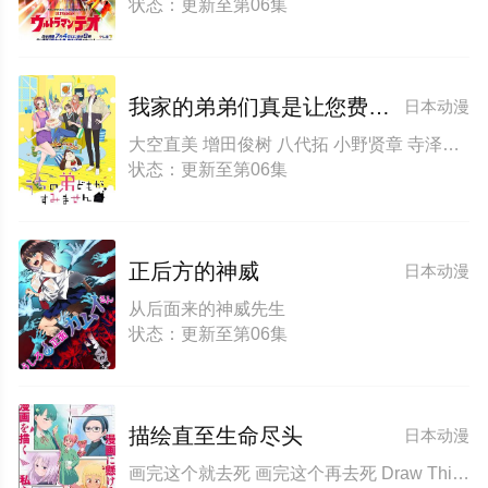
状态：更新至第06集
我家的弟弟们真是让您费心了
日本动漫
大空直美 增田俊树 八代拓 小野贤章 寺泽百花 小野大辅 远藤绫
状态：更新至第06集
正后方的神威
日本动漫
从后面来的神威先生
状态：更新至第06集
描绘直至生命尽头
日本动漫
画完这个就去死 画完这个再去死 Draw This Then Die!