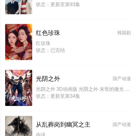
状态：更新至第93集
红色珍珠
韩国剧
红珍珠
状态：已完结
光阴之外
国产动漫
光阴之外 3D动画版 光阴之外·末世的微光 光阴之外·除凶七血瞳 光阴之外·新的开始 光阴之外·决战人鱼岛 光阴之外·决战海尸族 Beyond Time's Gaze Beyond Time
状态：更新至第34集
从乱葬岗到幽冥之主
国产动漫
内详