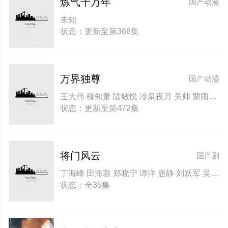
炼气十万年
国产动漫
未知
状态：更新至第366集
万界独尊
国产动漫
王大伟 柳知萧 陆敏悦 冷泉夜月 关帅 蘭雨馨 季骜杰 默伶 包小柒 徐翔 张妮 烈之流星 钟巍 Akira明 安志 kinsen 芥末
状态：更新至第472集
将门风云
国产剧
丁海峰 田海蓉 郑晓宁 谭洋 唐静 刘跃军 吴越 赵君 陈星旭
状态：全35集