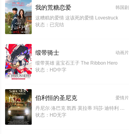
我的荒糖恋爱
韩国剧
这糟糕的爱情 这该死的爱情 Lovestruck
状态：已完结
缎带骑士
动画片
缎带英雄 蓝宝石王子 The Ribbon Hero
状态：HD中字
伯利恒的圣尼克
爱情片
丹尼尔·洛巴克 凯西·莫拉蒂 玛莎·迪特利 杜恩·惠特克 蒂莫西·E.古德温 斯特里奥·萨万特 埃利亚斯·凯穆尔 Jennifer Porrata Bradford Haynes Kathy Patterson Alixx Schottland
状态：HD无字