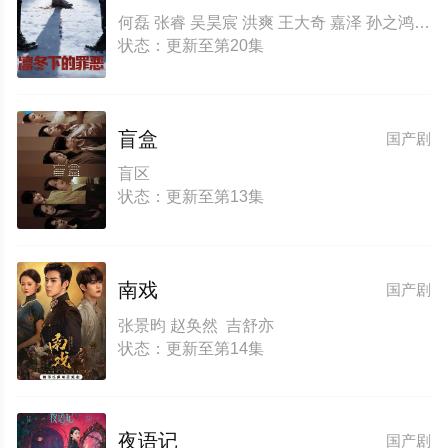
何磊 张睿 吴昊宸 洪爽 王大奇 嘉泽 孙之鸿 肖涵 左腾云 刘伟峰 王心嫚 窦新豪 苏宥辰 李繁 刘亭希 刘朔豪 洪冰瑶 刘佳萌 李蒲赫 徐章
状态：更新至第20集
盲盒
国产剧
盲区
状态：更新至第13集
南戏
国产剧
张景昀 赵奂然 吉舒亦
状态：更新至第14集
夜语记
国产剧