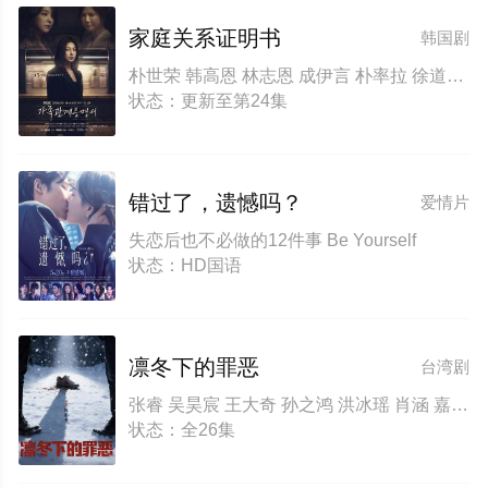
家庭关系证明书
韩国剧
朴世荣 韩高恩 林志恩 成伊言 朴率拉 徐道永 全胜彬
状态：更新至第24集
错过了，遗憾吗？
爱情片
失恋后也不必做的12件事 Be Yourself
状态：HD国语
凛冬下的罪恶
台湾剧
张睿 吴昊宸 王大奇 孙之鸿 洪冰瑶 肖涵 嘉泽 李蒲赫 左腾云 何磊 王心嫚 李繁 苏宥辰 刘佳萌 洪爽 刘亭希 窦新豪 刘伟峰 刘朔豪 徐章
状态：全26集