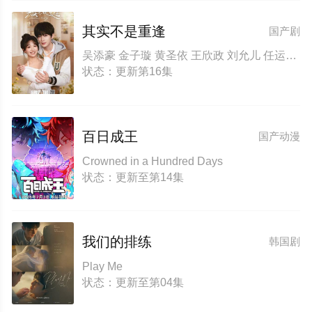
其实不是重逢
国产剧
吴添豪 金子璇 黄圣依 王欣政 刘允儿 任运杰 刘佳烨 刘思维
状态：更新第16集
百日成王
国产动漫
Crowned in a Hundred Days
状态：更新至第14集
我们的排练
韩国剧
Play Me
状态：更新至第04集