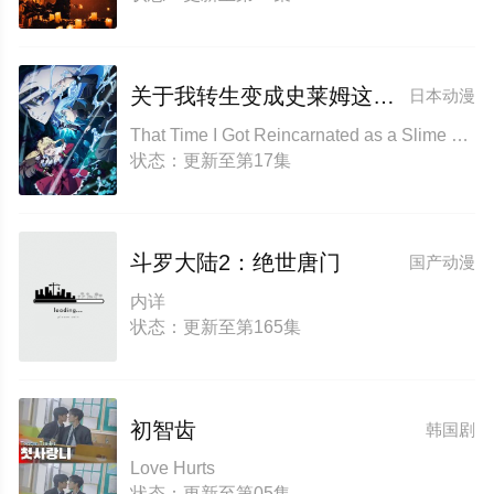
关于我转生变成史莱姆这档事第四季
日本动漫
That Time I Got Reincarnated as a Slime Season 4
状态：更新至第17集
斗罗大陆2：绝世唐门
国产动漫
内详
状态：更新至第165集
初智齿
韩国剧
Love Hurts
状态：更新至第05集