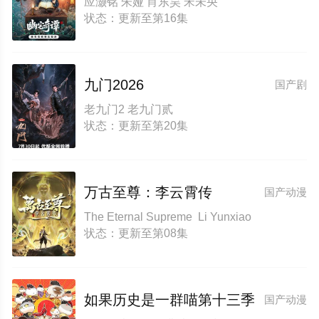
应灏铭 朱娅 肖东昊 宋未央
状态：更新至第16集
九门2026
国产剧
老九门2 老九门贰
状态：更新至第20集
万古至尊：李云霄传
国产动漫
The Eternal Supreme Li Yunxiao
状态：更新至第08集
如果历史是一群喵第十三季
国产动漫