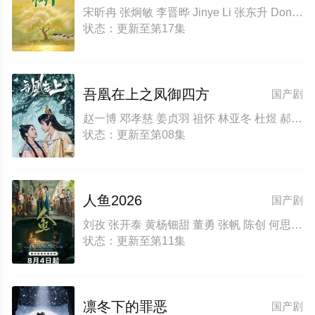
宋昕冉 张炯敏 李晋晔 Jinye Li 张东升 Dongsheng Zhang 李七月
状态：更新至第17集
吾凰在上之凤御四方
国产剧
赵一博 邓孝慈 姜贞羽 祖怀 林亚冬 杜煜 郝熠然 郑千亦 侯明炫
状态：更新至第08集
人鱼2026
国产剧
刘孜 张开泰 黄杨钿甜 董勇 张帆 陈创 何思甜 张棪琰 罗海琼 是安 赵健 段钰 董向荣 薛佳凝 方晓东 李庆誉 张译文
状态：更新至第11集
凛冬下的罪恶
国产剧