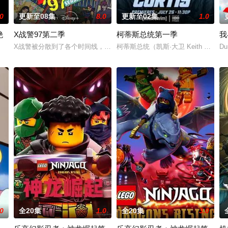
.0
更新至08集
8.0
更新至02集
1.0
绝
X战警97第二季
柯蒂斯总统第一季
我
X战警被分散到了各个时间线，从过去，到未来，而他们将在最脆弱的时间
柯蒂斯总统（凯斯·大卫 Keith D
Du
立大功》的衍生剧。小砾和他的工程狗狗家族一起搬到附近的建筑师小湾，他
的世界观，见证绝地武士崭新篇章。
.0
全20集
1.0
全20集
3.0