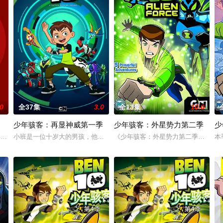
.0
全37集
3.0
全13集
10.0
少年骇客：再显神威第一季
少年骇客：外星势力第二季
少
72年间基于Hanna–Barbera在1940-1957年制作的114部影院版动画短片重
小班是一位十岁大的男孩，他的生活，因为一个撞上地球的陨石而永远改
《少年骇客：外星势力第二季》是由丹·
本