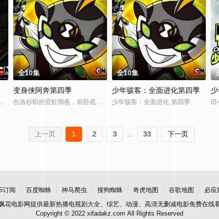
.0
全10集
4.0
全10集
8.0
变身侠阿奔第四季
少年骇客：全面进化第四季
少
arby
了新的危机。他就是阿格果。阿格果的邪恶计划是要吸取五个独特异形的神奇
在洛杉矶的霓虹雨夜，前卧底探员阿奔因挚友遭“公司”出卖惨死，体内被
少年骇客：全面进化 第四季
田
上一页
1
2
3
...
33
下一页
S订阅
百度蜘蛛
神马爬虫
搜狗蜘蛛
奇虎地图
谷歌地图
必应
飘花电影网
提供最新热播电视剧大全、综艺、动漫、高清无删减电影免费在线
Copyright © 2022 xifadakz.com All Rights Reserved