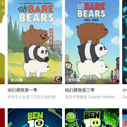
.0
全26集
4.0
全55集
1.0
咱们裸熊第一季
咱们裸熊第三季
小
编自Daniel Chong创作的网络漫画《The
 Bears. Season 4 premiered on July 30
本作主人公是三只拟人化的熊，分别是热血灰熊Grizzly（埃里克·埃德尔斯坦 Eri
美国卡通频道 Cartoon Network 
Z