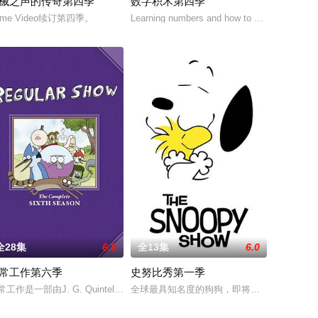
械之声的传奇第四季
数字积木第四季
开始
。皇太后因得知天命神童能解救天下
rime Video续订第四季。
Learning numbers and how to count with colou
们比以往任何时候都更加危险！他们正在寻找特殊武器，
全28集
6.0
全13集
6.0
常工作第六季
史努比秀第一季
h colourful personified bloc
常工作是一部由J. G. Quintel创作，在Cartoon Network播出的美国动
全球最具知名度的狗狗，即将成为镁光灯焦点