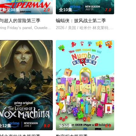
更新至08集
2.0
全10集
7.0
与超人的冒险第三季
蝙蝠侠：披风战士第二季
点遭遇袭击——如今，1990年代。天启发威，大战来临。
avid 配音）及其古怪的幕僚团队将共同应对那些瑞克根本不会理会的一系列危机—
ring Friday’s panel, Ouweleen also revealed that “My Adventures
2026 / 美国 / 哈米什·林克莱特,米歇尔·C
们在
全12集
9.0
全30集
8.0