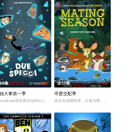
全8集
10.0
全10集
9.0
钱大事第一季
寻爱交配季
c Edelstein 配音），宅男熊猫pan
的《咱们裸熊》( We bare bears，又译《熊熊三贱客》)要播第三季了。第三
erocalcare宣布推出Netflix上的全新动画剧集《小钱大事》。一切始于10月3
设定在动物世界，主角为熊、浣熊、鹿、狐狸