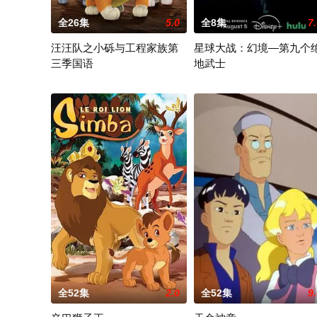
全26集
5.0
全8集
7
汪汪队之小砾与工程家族第
星球大战：幻境—第九个
三季国语
地武士
《汪汪队之小砾与工程家族第2季》是著名儿童动画系列《汪汪队
该剧延续《星球大战：幻境》
全52集
2.0
全52集
9