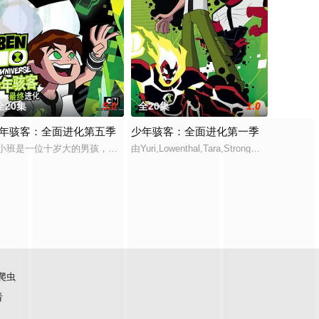
全20集
5.0
全20集
1.0
年骇客：全面进化第五季
少年骇客：全面进化第一季
能力，透过他们集结起来的力量，让阿格
植入的纳米变身系统成为他唯一的武器。他以七十二变般的能力渗透犯罪
小班是一位十岁大的男孩，他的生活因为一个撞上地球的陨石而永远改变。从天而降
由Yuri,Lowenthal,Tara,Strong
爬虫
看