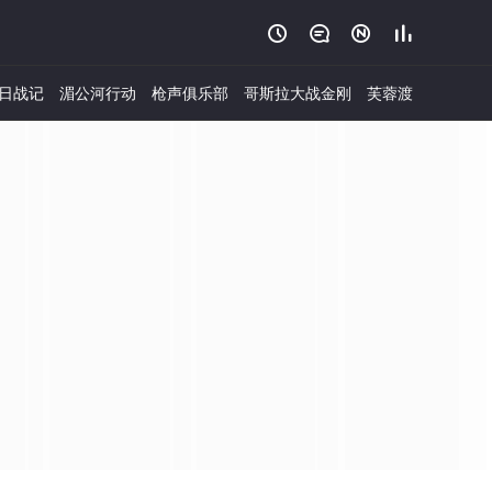




日战记
湄公河行动
枪声俱乐部
哥斯拉大战金刚
芙蓉渡