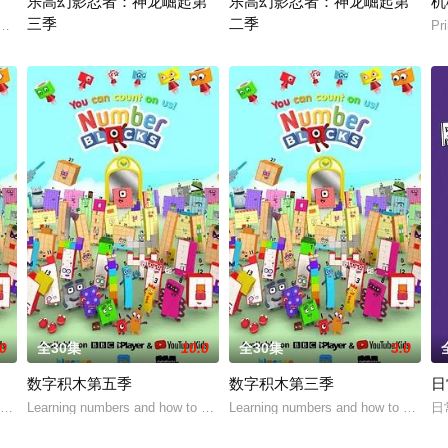
乐高幻影忍者：神龙崛起第
乐高幻影忍者：神龙崛起第
机
三季
二季
之王的故事。故事中，小狮子辛巴的爸爸被猎人杀害，从此他和2个弟弟（一
世。两个孩子在同一时辰出生在上海西城某家医院，他们的母亲在产后离开了人间
P
禁忌五人组强势回归，在全新乐高®幻影忍者®：巨龙崛起第三季中，他
乐高幻影忍者：神龙崛起 第二季
.0
全30集
10.0
全30集
3.0
数字积木第五季
数字积木第三季
日
感性、形象的数学认知。
ount with colourful personified bloc
Learning numbers and how to count with colourful personified bloc
Learning numbers and how to count wit
日