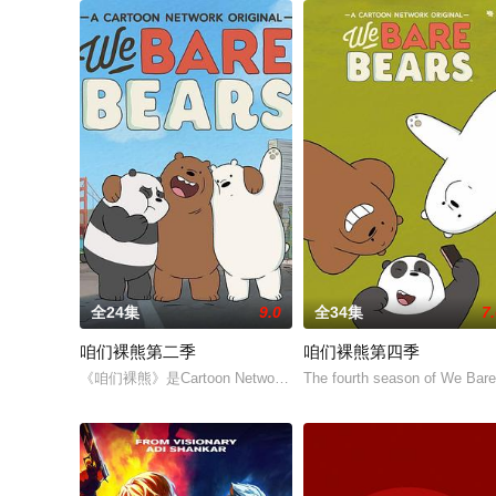
全24集
9.0
全34集
7
咱们裸熊第二季
咱们裸熊第四季
《咱们裸熊》是Cartoon Network于2015年7月推出的电视卡通，改
The fourth season of We Bare