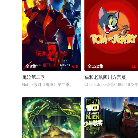
全8集
6.0
全122集
10
鬼泣第二季
猫和老鼠四川方言版
Netflix续订《鬼泣》第二季。
Chuck Jones团队1965-19