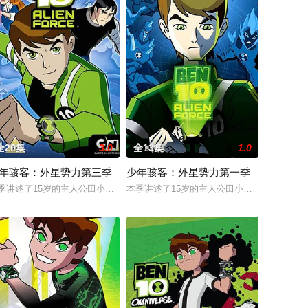
全20集
3.0
全13集
1.0
年骇客：外星势力第三季
少年骇客：外星势力第一季
变。从天而降的陨石带来了超能仪，让他拥有变身成十种以上外星英雄的能
瑞巴执导，乔·凯西、乔·凯利等编剧，尤里·洛文塔尔、艾什莉·约翰逊等配音的
季讲述了15岁的主人公田小班为寻找失踪的爷爷马克斯，再次使用Omnitrix
本季讲述了15岁的主人公田小班为寻找失踪的爷