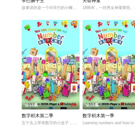
辛巴狮子王
天命神童
故事讲的是一个叫辛巴的小狮子在困难中进行历练，最终成为丛林
1895年，一对男女神童降
全15集
3.0
全15集
7
数字积木第二季
数字积木第一季
五个头上带有数字的小盒子，通过一系列生动的故事，给孩子们
Learning numbers and how to c