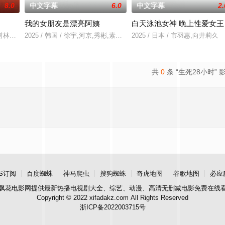
8.0
中文字幕
6.0
中文字幕
2.
我的女朋友是漂亮阿姨
白天泳池女神 晚上性爱女王
的警方封锁，令两人被迫困在奥克兰的公寓里，不得不朝夕共处。长夜漫漫，诡
树林里度假。他们在落基山脉玩得很开心，在湖边划船，晒日光浴，赤裸裸地到
2025 / 韩国 / 徐宇,河京,秀彬,素美,崔敏浩,时宇,金东宇,韩蔚
2025 / 日本 / 市羽惠,向井莉久
共
0
条 “生死28小时” 
S订阅
百度蜘蛛
神马爬虫
搜狗蜘蛛
奇虎地图
谷歌地图
必应
飘花电影网
提供最新热播电视剧大全、综艺、动漫、高清无删减电影免费在线
Copyright © 2022 xifadakz.com All Rights Reserved
浙ICP备2022003715号