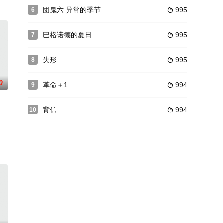
铁工人法布里斯也未能幸免于难。原本
平出品、知名青年导演杨木生执导的一部亲情伦理剧情长片。影片主要讲述的是
将移民加拿大，却在临行前收到一封恐吓信。信中威胁林支付100万，否则将其
団鬼六 异常的季节
995
6

巴格诺德的夏日
995
7

失形
995
8

0
革命＋1
994
9

背信
994
10

ten:LifeBe
德·阿蒙森]。导演艾斯彭·山德伯格([加勒比海盗5：死无对证])。影片聚焦挪威