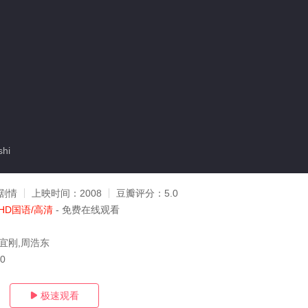
hi
剧情
上映时间：
2008
豆瓣评分：
5.0
HD国语/高清
- 免费在线观看
潘宜刚,周浩东
30
极速观看
