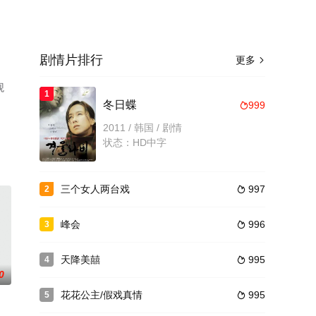
剧情片排行
更多

观
1
冬日蝶
999

2011 / 韩国 / 剧情
状态：HD中字
三个女人两台戏
997
2

峰会
996
3

天降美囍
995
4

0
花花公主/假戏真情
995
5
