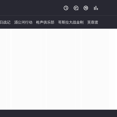




日战记
湄公河行动
枪声俱乐部
哥斯拉大战金刚
芙蓉渡