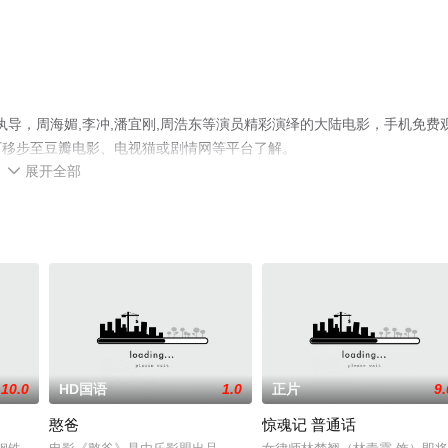
执导，周海媚,李冲,潘宜刚,周浩东等演员精彩演绎的大陆电影，手机免费
可移步至豆瓣电影、电视猫或剧情网等平台了解。
展开全部

10.0
HD国语
1.0
正片
9.
憨爸
惊魂记 普通话