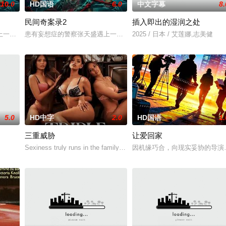
10.0
HD国语
6.0
中文字幕
8.
民间奇案录2
插入即出的湿润之处
在面对跨越视力障碍、好不容易成为陶艺家却离奇身亡的双胞胎妹妹瑞音时，瑞
一起离奇的神像杀人事件，勘案过程中，牵引出“婴胎报仇”，“娘娘索命”等一
患有妄想症的警察张天盛遇上一起离奇的神像杀人事件，勘案过程中，牵
2025 / 日本 / 艾莲娜,志美健
5.0
HD中字
2.0
HD国语
1.
三重威胁
让爱回家
Sexiness truly runs in the family. Get to know VMX A-listers and
因机缘巧合，向现实妥协的导演