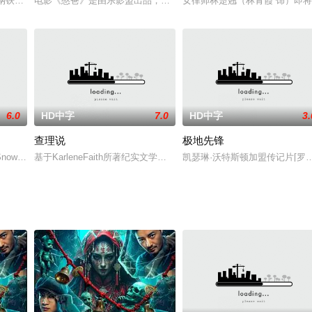
风雨雨，尽管人到中年，爱丽丝却显得格外丰腴迷人。某日，爱丽丝在游轮
畔，钢铁厂一家接一家地倒闭，成千上万的工人不得不另谋生路，居住于瑟兰的钢
电影《憨爸》是由乐影盟出品，福建西窗影业联合出品并承制，邓象
女律师林楚翘（林青霞 饰）即
6.0
HD中字
7.0
HD中字
3.
查理说
极地先锋
shrafMarwan)的真实故事。他是埃及总统迦玛尔·阿卜
owdonia），一个年轻的女孩拼命捍卫自己的家园
基于KarleneFaith所著纪实文学《TheLongPrisonJourneyofLeslievanHou
凯瑟琳·沃特斯顿加盟传记片[罗尔