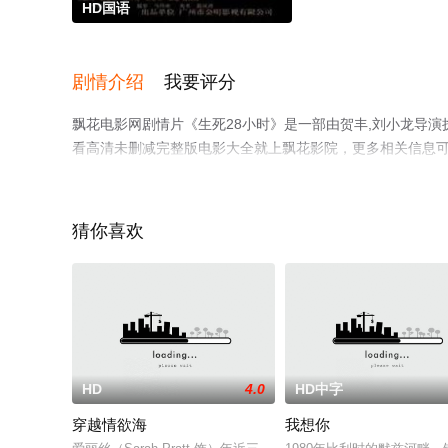
HD国语
剧情介绍
我要评分
飘花电影网剧情片《生死28小时》是一部由贺丰,刘小龙导演
看高清未删减完整版电影大全就上飘花影院，更多相关信息
猜你喜欢
。
HD
4.0
HD中字
穿越情欲海
我想你