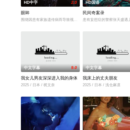
HD中字
2.0
HD国语
眼眸
民间奇案录
围绕因患有家族遗传病而导致视力逐渐丧失的摄影师瑞真展开。
患有妄想症的警察张天盛遇上
中文字幕
9.0
中文字幕
我女儿男友深深进入我的身体
我床上的丈夫朋友
2025 / 日本 / 梶文奈
2025 / 日本 / 浅仓麻凛