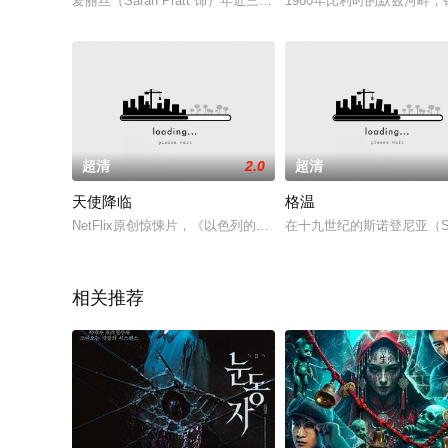
爱丽丝（Sarah Pratt 饰）年近三十，经历过生活的各种风
1980年比利时的默兹河
超清
2.0
超清
天使降临
格温
NetFlix原创惊悚片，《以色列的埃及天使》说的是阿什拉夫·巴姆(A
在十九世纪的斯诺登尼亚（Sn
相关推荐