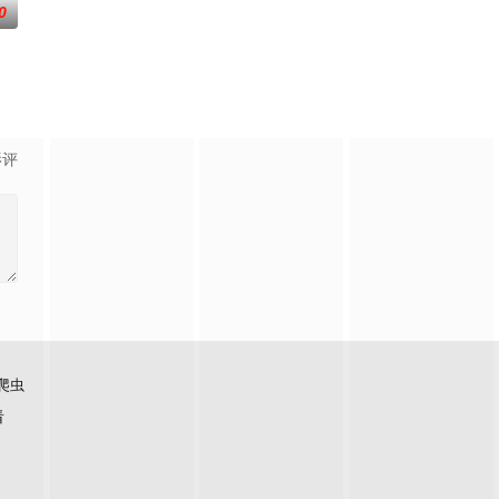
0
异怪
处跑。他们遇到了一个伐木工人，他和两
影评
爬虫
看