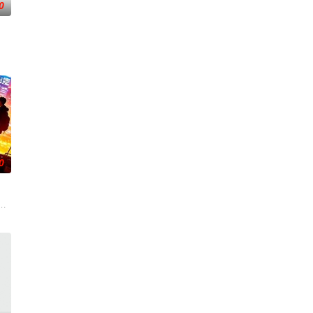
0
真孤
连串妖异事件，张天盛虽被种种诡怪
引出“婴胎报仇”，“娘娘索命”等一连串妖异事件，张天盛虽被种种诡怪
0
朱达仁萌生拍一部《河南人在北京》电影的念头，在说服主编姚松、老乡韩战、