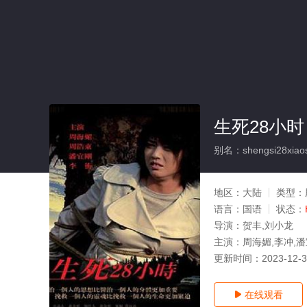
生死28小时
别名：shengsi28xiaos
地区：
大陆
类型：
语言：
国语
状态：
导演：
贺丰,刘小龙
主演：
周海媚,李冲,
更新时间：
2023-12-
在线观看
