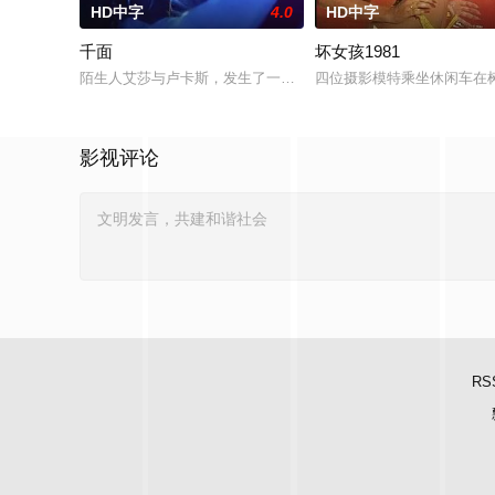
HD中字
4.0
HD中字
千面
坏女孩1981
陌生人艾莎与卢卡斯，发生了一场荒唐意外的一夜情。突如其来
四位摄影模特乘坐休闲车在
影视评论
RS