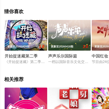
茜,江疏影,任敏,敖瑞鹏,汤晶媚等演员精彩演绎的大陆综
艺，手机免费观看高清未删减完整版综艺节目就上飘花影
猜你喜欢
院，更多相关信息可移步至豆瓣综艺、电视猫或剧情网等
平台了解。
1.0
1.0
更新至20260424期
更新至20260418期
更新至2026
。
开始捉迷藏第二季
声声乐尔国际篇
中国红妆
《开始捉迷藏》第二季是腾讯视频推出的实景竞技游戏真人秀，
一档以国际音乐文化交流为核心的创
节目由2
相关推荐