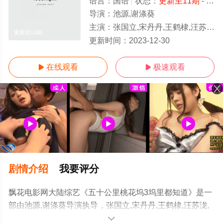
语言：
国语
状态：
更新至11期
- 免费在线观看
导演：
池源,谢涤葵
主演：
张国立,宋丹丹,王鹤棣,汪苏泷,李雪琴,王传君,周一围,孟子义,孙怡,李嘉琦,徐志胜,鸟鸟
更新至11期
更新时间：
2023-12-30
在线观看
极速观看


剧情介绍
我要评分
飘花电影网大陆综艺《五十公里桃花坞3坞里都知道》是一
部由池源,谢涤葵导演执导，张国立,宋丹丹,王鹤棣,汪苏泷,
李雪琴,王传君,周一围,孟子义,孙怡,李嘉琦,徐志胜,鸟鸟,宋
