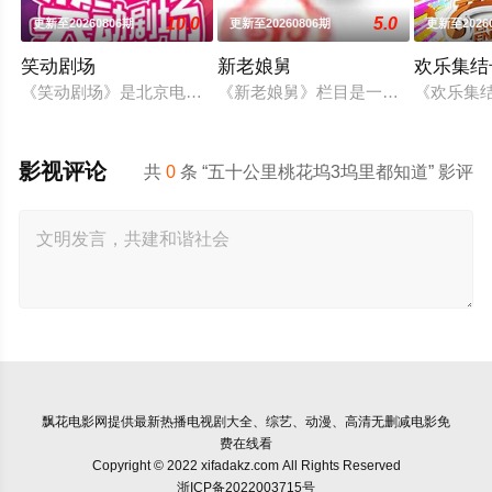
10.0
5.0
更新至20260806期
更新至20260806期
更新至2026
笑动剧场
新老娘舅
欢乐集结
《笑动剧场》是北京电视台文艺节目中心唯一一档日播的“语言类”栏
《新老娘舅》栏目是一档全国首创的
《欢乐集
影视评论
共
0
条 “五十公里桃花坞3坞里都知道” 影评
飘花电影网
提供最新热播电视剧大全、综艺、动漫、高清无删减电影免
费在线看
Copyright © 2022 xifadakz.com All Rights Reserved
浙ICP备2022003715号