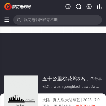






五十公里桃花坞3坞里都知道
分享

别名：wushigonglitaohuawu3wuliduzhidao
大陆
真人秀,大陆综艺
2023
7.0