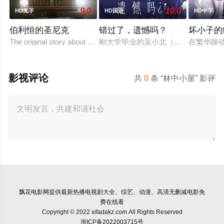
9.0
10.0
HD无字
HD国语
HD中字
伯利恒的圣尼克
错过了，遗憾吗？
坏小子的
The original story about a man who lost his son, became Santa to
刚大学毕业的吴小北（庄达菲 饰）被
在繁华躁
影视评论
共
0
条 “林中小屋” 影评
飘花电影网
提供最新热播电视剧大全、综艺、动漫、高清无删减电影免
费在线看
Copyright © 2022 xifadakz.com All Rights Reserved
浙ICP备2022003715号