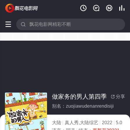






做家务的男人第四季
分享

别名：zuojiawudenanrendisiji
大陆
真人秀,大陆综艺
2022
5.0