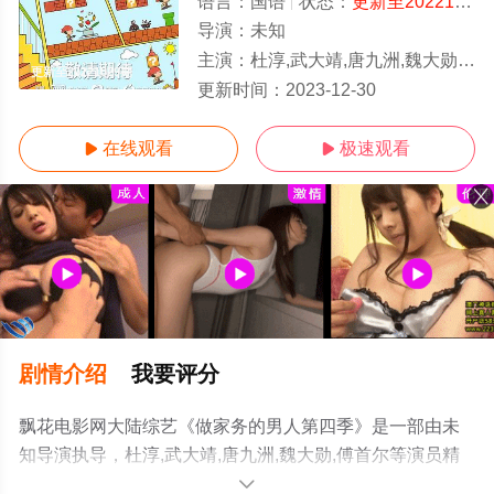
语言：
国语
状态：
更新至20221029期
导演：
未知
主演：
杜淳,武大靖,唐九洲,魏大勋,傅首尔
更新至20221029期
更新时间：
2023-12-30
在线观看
极速观看


剧情介绍
我要评分
飘花电影网大陆综艺《做家务的男人第四季》是一部由未
知导演执导，杜淳,武大靖,唐九洲,魏大勋,傅首尔等演员精
彩演绎的大陆综艺，手机免费观看高清未删减完整版综艺
