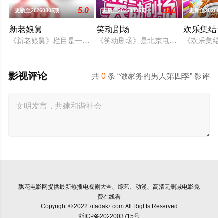
5.0
10.0
更新至20260805期
更新至20260805期
更新至2026
新老娘舅
笑动剧场
欢乐集结
《新老娘舅》栏目是一档全国首创的调解类谈话节目，由新娱乐
《笑动剧场》是北京电视台文艺节目中心
《欢乐集
影视评论
共
0
条 “做家务的男人第四季” 影评
飘花电影网
提供最新热播电视剧大全、综艺、动漫、高清无删减电影免
费在线看
Copyright © 2022 xifadakz.com All Rights Reserved
浙ICP备2022003715号