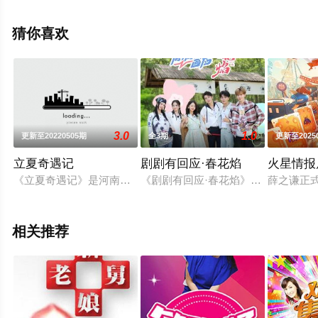
节目就上飘花影院，更多相关信息可移步至豆瓣综艺、电
视猫或剧情网等平台了解。
猜你喜欢
。
3.0
1.0
更新至20220505期
全3期
更新至2025
立夏奇遇记
剧剧有回应·春花焰
火星情报
《立夏奇遇记》是河南广播电视台全媒体营销策划中心倾力打造的
《剧剧有回应·春花焰》剧组主要演
薛之谦正
相关推荐