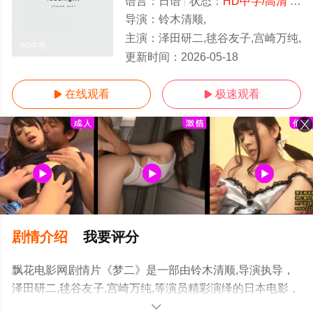
语言：
日语
状态：
HD中字/高清
- 免费在线观看
导演：
铃木清顺,
主演：
泽田研二,毬谷友子,宫崎万纯,
HD中字
更新时间：
2026-05-18
在线观看
极速观看


剧情介绍
我要评分
飘花电影网剧情片《梦二》是一部由铃木清顺,导演执导，
泽田研二,毬谷友子,宫崎万纯,等演员精彩演绎的日本电影，
手机免费观看高清未删减完整版电影大全就上飘花影院，
