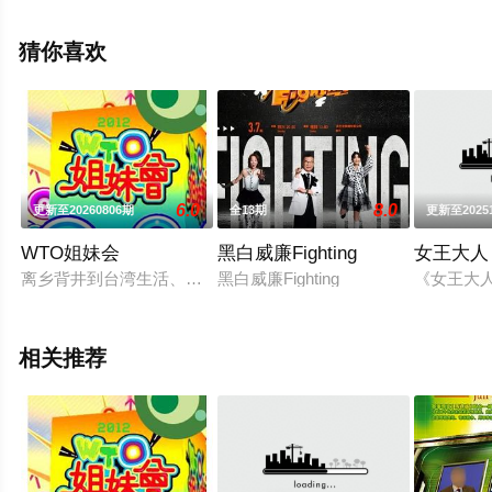
员精彩演绎的台湾综艺，手机免费观看高清未删减完整版
综艺节目就上飘花影院，更多相关信息可移步至豆瓣综
猜你喜欢
艺、电视猫或剧情网等平台了解。
。
6.0
8.0
更新至20260806期
全13期
更新至2025
WTO姐妹会
黑白威廉Fighting
女王大人
离乡背井到台湾生活、读书，每个台湾新住民难免会因为文化差
黑白威廉Fighting
《女王大
相关推荐