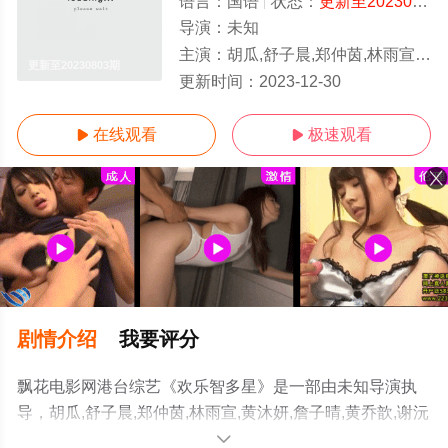
语言：
国语
状态：
更新至20230803期
导演：
未知
主演：
胡瓜,舒子晨,郑仲茵,林雨宣,黄沐妍,詹子晴,黄乔歆,谢沅瑾,杨千霈,徐玮吟,钱薇娟,陈艾
更新至20230803期
更新时间：
2023-12-30
在线观看
极速观看


剧情介绍
我要评分
飘花电影网港台综艺《欢乐智多星》是一部由未知导演执
导，胡瓜,舒子晨,郑仲茵,林雨宣,黄沐妍,詹子晴,黄乔歆,谢沅
瑾,杨千霈,徐玮吟,钱薇娟,陈艾熙,白家绮,林玟谊,焦曼婷等演
