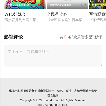
6.0
6.0
更新至20260806期
更新至20260806期
更新至2026
WTO姐妹会
全民星攻略
军情观察
离乡背井到台湾生活、读书，每个台湾新住民难免会因为文化差
《全民星攻略》日本毕业典礼向学长
《军情观
影视评论
共
0
条 “欢乐智多星” 影评
飘花电影网
提供最新热播电视剧大全、综艺、动漫、高清无删减电影免
费在线看
Copyright © 2022 xifadakz.com All Rights Reserved
浙ICP备2022003715号