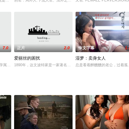
忙于照顾弟弟马克，与父亲克里斯蒂安的关系也不好。邻居朱莉娅-一个迷人的
克是个愤世嫉俗的高中生，总让妈妈和继父发狂，也刻意破坏姐姐和男友的幸福
别名：局外人:下流人生、法外之徒：卑劣的街头，你能不能带我离开这里
又名: FEMALE PERVE
7.0
正片
2.0
中文字幕
1.
爱丽丝的困扰
湿梦：卖身女人
在一起。与一位双性恋的电影明星保持着情人关系，同时热衷于与陌生人的各种
g一个哲学寓言根据博世Hyeronimous在图像上。名为Sarchis一个驼背在他的王国是
1890年，达文波特家是一家著名的妓院，直到一个叫爱丽丝的年轻
总是看着醉醺醺的老公，过着孤