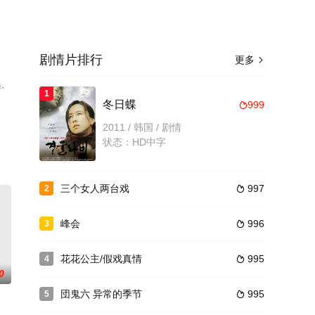
剧情片排行
更多

·
1
冬日蝶
999

影
2011 / 韩国 / 剧情
状态：HD中字
三个女人两台戏
997
2

峰会
996
3

花花公主/假戏真情
995
4

0
団鬼六 异常的季节
995
5
