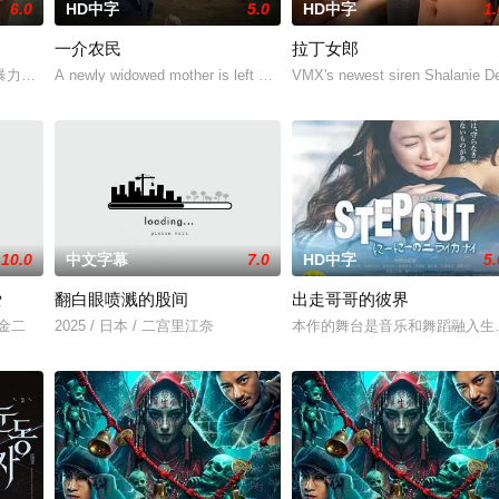
6.0
HD中字
5.0
HD中字
1.
一介农民
拉丁女郎
人们来到那里展开一段魔法般的故事。
暴力，选择结束年轻的生命。悲愤的家属委托私家侦探追查真相，誓要找出躲在
A newly widowed mother is left with the care of an alcoholic fath
VMX's newest siren Shalanie De
10.0
中文字幕
7.0
HD中字
5.
爱
翻白眼喷溅的股间
出走哥哥的彼界
川金二
2025 / 日本 / 二宫里江奈
本作的舞台是音乐和舞蹈融入生