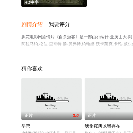
HD中字
剧情介绍
我要评分
飘花电影网剧情片《自杀游客》是一部由乔纳什·亚历山大·阿比
阿拉马约,松佳·里奇特,扬·贝弗特,约翰娜·沃卡莱克,卡雅·威尔
林,Peder,Thomas,Pedersen,珀·埃吉尔·埃斯克
院，更多相关信息可移步至豆瓣电影、电视猫或剧情网等平
猜你喜欢
。
正片
3.0
正片
早恋
我偷窥所以我存在