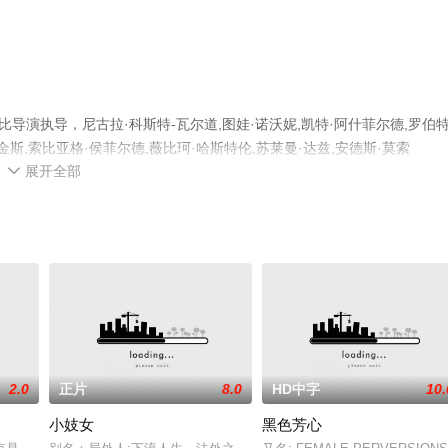
导演执导，尼古拉·科斯特-瓦尔道,图娃·诺沃妮,凯特·阿什菲尔德,罗伯特
金斯,索比亚格·侯菲尔德,薇比珂·哈斯特伦,苏莱曼·达兹,安德斯·莫索
展开全部
,Lorra等演员精彩演绎的其它电影，手机免费观看高清未删减完整版电影大全就上飘花

台了解。
2.0
正片
8.0
HD中字
10.
小妓女
黑色芳心