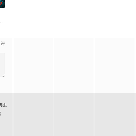
0
得实
却离奇身亡的双胞胎妹妹瑞音时，瑞真孤
引出“婴胎报仇”，“娘娘索命”等一连串妖异事件，张天盛虽被种种诡怪
起离奇的神像杀人事件，勘案过程中，牵引出“婴胎报仇”，“娘娘索命”等一连
影评
爬虫
看