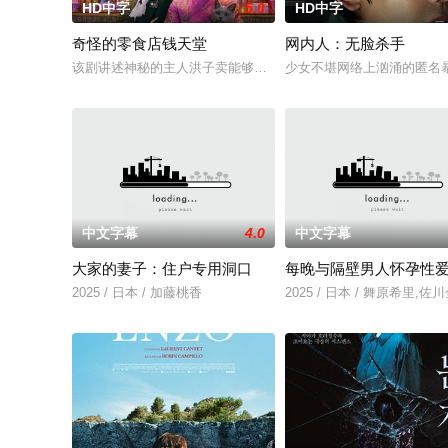
HD中字
5.0
HD中字
奇怪的零食店钱天堂
网内人：无脸杀手
该剧讲述神秘的主人洪子卖能够实现人们愿望的神秘零食，以及
少女不堪网络上汹涌的匿名
中文字幕
4.0
中文字幕
大家的妻子：住户专用洞口
每晚与隔壁男人怀孕性
2025 / 日本 / 加藤桃香
2025 / 日本 / 舞原希里,佐