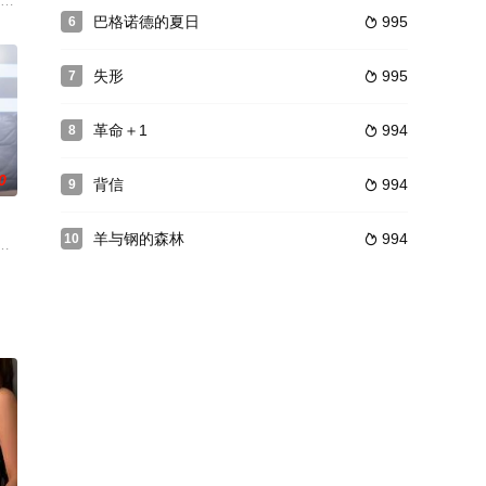
。更糟糕的是，他还有架望远镜，原来用
？;;是不是很辛苦？为什么这么该死的努力？;Misong，一个负
RSIONS 银幕上的蒂妲丝云顿从不甘于被困于框框内。在《黑色芳心》里她演的律师
巴格诺德的夏日
995
6

失形
995
7

革命＋1
994
8

0
背信
994
9

羊与钢的森林
994
10

短
一个弃
妓女在那里自杀。爱丽丝死后，妓院闹鬼，最后被遗弃。一个多世纪后，这座
独的生活的尚熙..只能看着视频里的主人公民基来自慰，有一天，尚熙偶然地