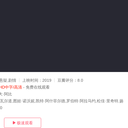
悬疑,剧情
上映时间：
2019
豆瓣评分：
8.0
HD中字/高清
- 免费在线观看
大·阿比
瓦尔道,图娃·诺沃妮,凯特·阿什菲尔德,罗伯特·阿拉马约,松佳·里奇特,扬
30
极速观看
