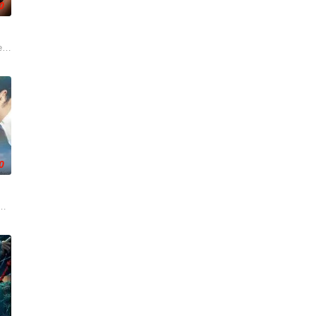
0
屏幕背后的始作俑者。随着调查深入，侦
 Vera and Athena Red sizzle in a st
0
活的冲绳。与母亲朱音、妹妹舞一起生活的照屋踊，憧憬舞蹈学校的丽莎，开