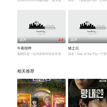
比利时2013年拍摄电影，黛安是一个神秘的14岁女孩。她一直
别名：《假装我不在》艾瑞
正片
2.0
正片
午夜喧哗
猪之日
索朗日是一位25岁的年轻女导演，有一个女儿，有丈夫却并不住
别名：Day of the Pi
相关推荐