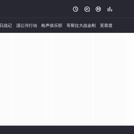




日战记
湄公河行动
枪声俱乐部
哥斯拉大战金刚
芙蓉渡