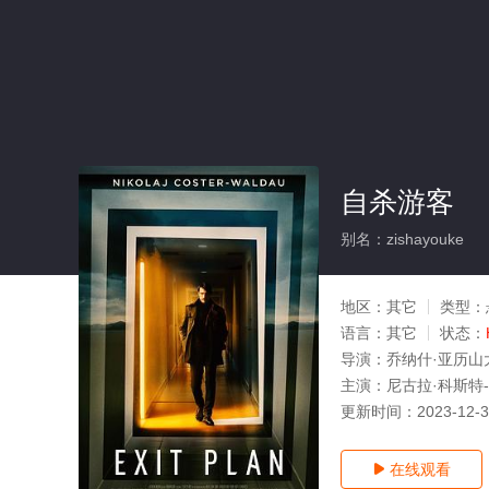
自杀游客
别名：zishayouke
地区：
其它
类型：
语言：
其它
状态：
导演：
乔纳什·亚历山
主演：
尼古拉·科斯特-
更新时间：
2023-12-
在线观看
