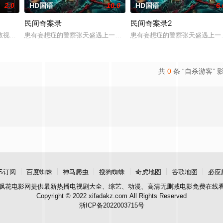
2.0
HD国语
10.0
HD国语
6.
民间奇案录
民间奇案录2
：父母享受的中产生活、哥哥向往的名校前途。砌砖建墙，朴拙的体力劳动，来
致视力逐渐丧失的摄影师瑞真展开。在面对跨越视力障碍、好不容易成为陶艺家
患有妄想症的警察张天盛遇上一起离奇的神像杀人事件，勘案过程中，牵
患有妄想症的警察张天盛遇上一
共
0
条 “自杀游客” 
S订阅
百度蜘蛛
神马爬虫
搜狗蜘蛛
奇虎地图
谷歌地图
必应
飘花电影网
提供最新热播电视剧大全、综艺、动漫、高清无删减电影免费在线
Copyright © 2022 xifadakz.com All Rights Reserved
浙ICP备2022003715号