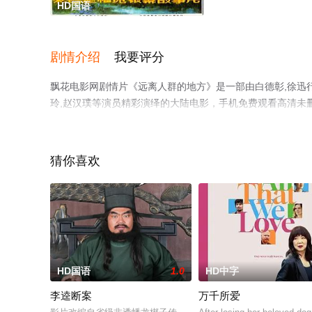
HD国语
剧情介绍
我要评分
飘花电影网剧情片《远离人群的地方》是一部由白德彰,徐迅行导演
玲,赵汉璞等演员精彩演绎的大陆电影，手机免费观看高清未
猫或剧情网等平台了解。
猜你喜欢
。
HD国语
1.0
HD中字
李逵断案
万千所爱