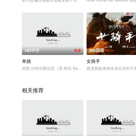
影片改编自省级非透蟠龙梆子传统剧目《李逵断案》，以蟠龙梆
After losing her beloved 
HD中字
9.0
HD国语
单挑
女骑手
杰西·沙特尔斯沃思（雷·阿伦 Ray Allen饰），全国有名的
因龙凤胎弟弟卓卓出生时不
相关推荐