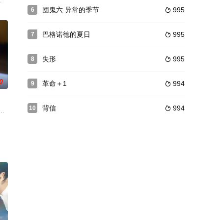
张县
列要求时，不仅震撼了孟买警察和城市，而且在全国及其政界人士中引起了
努努·瑟曼,西德尼·简妮
団鬼六 异常的季节
995
6

巴格诺德的夏日
995
7

失形
995
8

0
革命＋1
994
9

背信
994
10

为承续父亲毕生夙愿，央姆矢志投身藏族
了一年，正在考虑结婚。但事实上，艾玛和公司经理才刚刚认识。一年后，艾玛决定