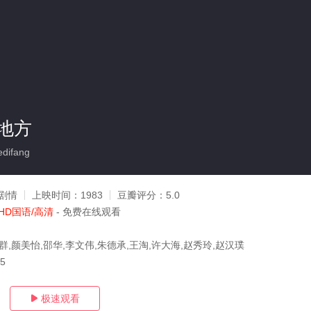
地方
difang
剧情
上映时间：
1983
豆瓣评分：
5.0
HD国语/高清
- 免费在线观看
群,颜美怡,邵华,李文伟,朱德承,王淘,许大海,赵秀玲,赵汉璞
15
极速观看
