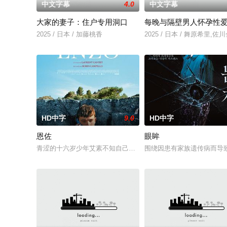
中文字幕
4.0
中文字幕
大家的妻子：住户专用洞口
每晚与隔壁男人怀孕性
2025 / 日本 / 加藤桃香
2025 / 日本 / 舞原希里,佐
HD中字
9.0
HD中字
恩佐
眼眸
青涩的十六岁少年艾素不知自己想要什么，却清楚自己不要什么
围绕因患有家族遗传病而导