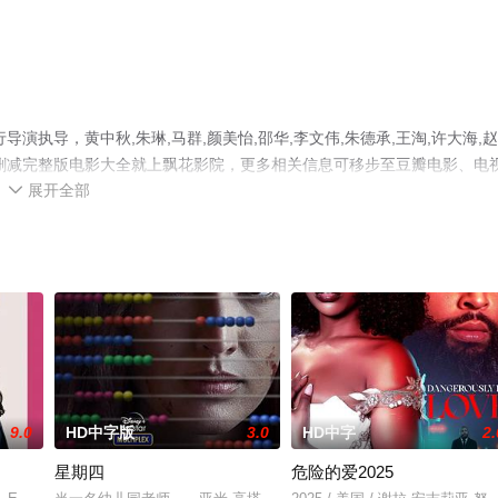
执导，黄中秋,朱琳,马群,颜美怡,邵华,李文伟,朱德承,王淘,许大海,
删减完整版电影大全就上飘花影院，更多相关信息可移步至豆瓣电影、电
展开全部

9.0
HD中字版
3.0
HD中字
2.
星期四
危险的爱2025