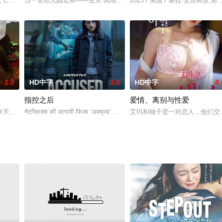
子戏曲艺术为表演形式，讲述梁山好汉李逵路遇不平官司，为伸张正义，自任寿
dog, Emma Gwon embarks on a heartwarming
当一名幼儿园老师——亚米·高塔姆绑架了 16 名小学生并提出一系
2025 / 美国 / 谢拉·安吉莉亚,
1.0
HD中字
1.0
HD中字
8.
指控之后
爱情、离别与性爱
高中篮球明星。杰西一心希望在职业篮球生涯中闯出一片天下，然而却因为
幸夭折，赛马冠军吾金将女儿央姆视如己出，以培养男儿之志的方式悉心教养。
नेटफ्लिक्स की आगामी फिल्म ‘अक्यूज्ड’ सिर्फ एक थ्रिलर नहीं, बल्कि
艾玛和柚子是一对恋人，他们交往