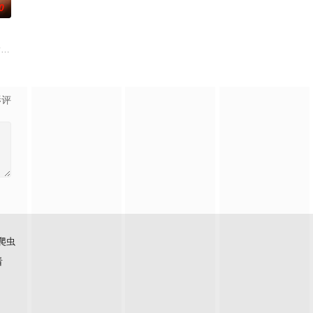
0
ly. Get to know VMX A-listers and
影评
爬虫
看