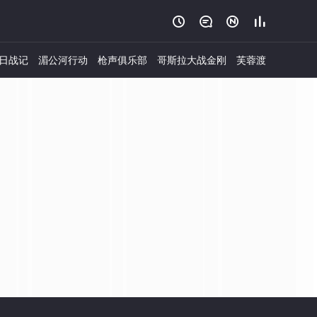




日战记
湄公河行动
枪声俱乐部
哥斯拉大战金刚
芙蓉渡