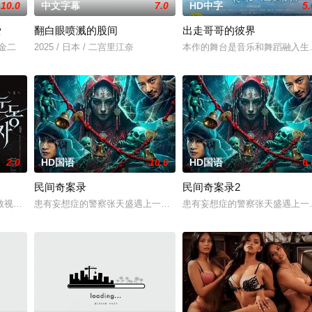
10.0
中文字幕
7.0
HD中字
5.
爱
翻白眼喷溅的股间
出走哥哥的彼界
川金二
2025 / 日本 / 二宫里江奈
本作的舞台是音乐和舞蹈融入生
2.0
HD国语
10.0
HD国语
6.
民间奇案录
民间奇案录2
：父母享受的中产生活、哥哥向往的名校前途。砌砖建墙，朴拙的体力劳动，来
致视力逐渐丧失的摄影师瑞真展开。在面对跨越视力障碍、好不容易成为陶艺家
患有妄想症的警察张天盛遇上一起离奇的神像杀人事件，勘案过程中，牵
患有妄想症的警察张天盛遇上一