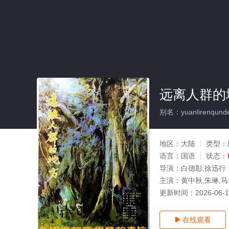
远离人群的
别名：yuanlirenqunde
地区：
大陆
类型：
语言：
国语
状态：
导演：
白德彰,徐迅行
主演：
黄中秋,朱琳,马
更新时间：
2026-06-
在线观看
