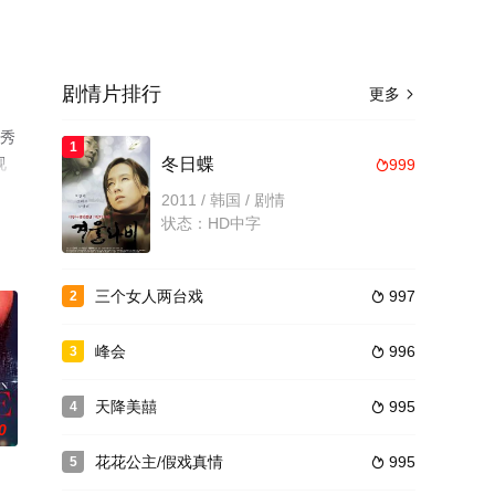
剧情片排行
更多

赵秀
1
视
冬日蝶
999

2011 / 韩国 / 剧情
状态：HD中字
三个女人两台戏
997
2

峰会
996
3

天降美囍
995
4

0
花花公主/假戏真情
995
5
