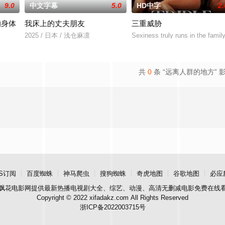
9.0
中文字幕
5.0
HD中字
2.
的身体
我床上的丈夫朋友
三重威胁
2025 / 日本 / 浅仓麻凛
Sexiness truly runs in the fami
共
0
条 “远离人群的地方” 
S订阅
百度蜘蛛
神马爬虫
搜狗蜘蛛
奇虎地图
谷歌地图
必应
飘花电影网
提供最新热播电视剧大全、综艺、动漫、高清无删减电影免费在线
Copyright © 2022 xifadakz.com All Rights Reserved
浙ICP备2022003715号