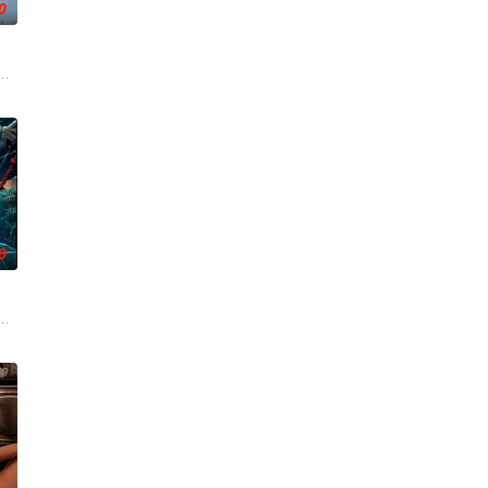
0
活的冲绳。与母亲朱音、妹妹舞一起生活的照屋踊，憧憬舞蹈学校的丽莎，开
0
得实
却离奇身亡的双胞胎妹妹瑞音时，瑞真孤
引出“婴胎报仇”，“娘娘索命”等一连串妖异事件，张天盛虽被种种诡怪
起离奇的神像杀人事件，勘案过程中，牵引出“婴胎报仇”，“娘娘索命”等一连