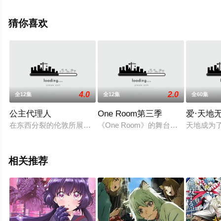
手机免费观看高清未删减完整版动漫全集就上飘花影院，
更多相关信息可移步至豆瓣动漫、电视猫或剧情网等平台
猜你喜欢
了解。
。
4.0
2.0
全12集
全12集
全60集
公主代理人
One Room第三季
爱·天地
在东西分裂的伦敦所展开的，少女们的谍战动作剧！舞台是19世
《One Room》的舞台，发生在“
天地成为
相关推荐