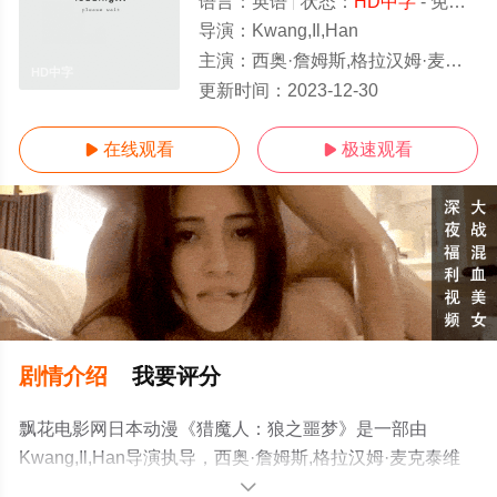
语言：
英语
状态：
HD中字
- 免费在线观看
导演：
Kwang,Il,Han
主演：
西奥·詹姆斯,格拉汉姆·麦克泰维什,玛丽·麦克唐纳,劳拉·普沃
HD中字
更新时间：
2023-12-30
在线观看
极速观看


剧情介绍
我要评分
飘花电影网日本动漫《猎魔人：狼之噩梦》是一部由
Kwang,Il,Han导演执导，西奥·詹姆斯,格拉汉姆·麦克泰维
什,玛丽·麦克唐纳,劳拉·普沃等演员精彩演绎的美国动漫，
