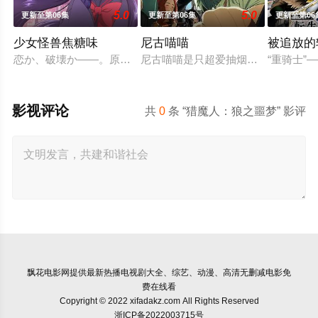
5.0
5.0
更新至第06集
更新至第06集
更新至第06
少女怪兽焦糖味
尼古喵喵
被追放的
恋か、破壊か――。原因不明の病に悩まされている女子高生・
尼古喵喵是只超爱抽烟的废物兽人！
“重骑士
影视评论
共
0
条 “猎魔人：狼之噩梦” 影评
飘花电影网
提供最新热播电视剧大全、综艺、动漫、高清无删减电影免
费在线看
Copyright © 2022 xifadakz.com All Rights Reserved
浙ICP备2022003715号