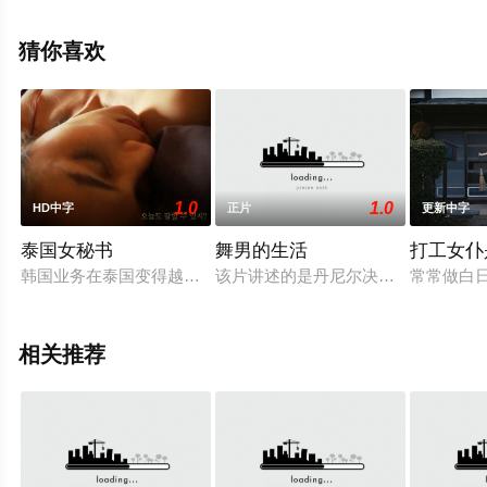
院，更多相关信息可移步至豆瓣电影、电视猫或剧情网等
平台了解。
猜你喜欢
。
1.0
1.0
HD中字
正片
更新中字
泰国女秘书
舞男的生活
打工女仆
韩国业务在泰国变得越来越困难，它要求韩国的韩国人作弊，但是当
该片讲述的是丹尼尔决定写一个故事
常常做白
相关推荐