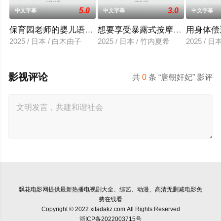
5.0
3.0
中文字幕
中文字幕
中文字幕
保育园老师的婴儿语让人超兴奋
想要享受暴露式按摩的已婚女子
用身体偿
2025 / 日本 / 白木由子
2025 / 日本 / 竹内夏希
2025 / 
影视评论
共
0
条 “唐朝奸妃” 影评
飘花电影网
提供最新热播电视剧大全、综艺、动漫、高清无删减电影免
费在线看
Copyright © 2022 xifadakz.com All Rights Reserved
浙ICP备2022003715号