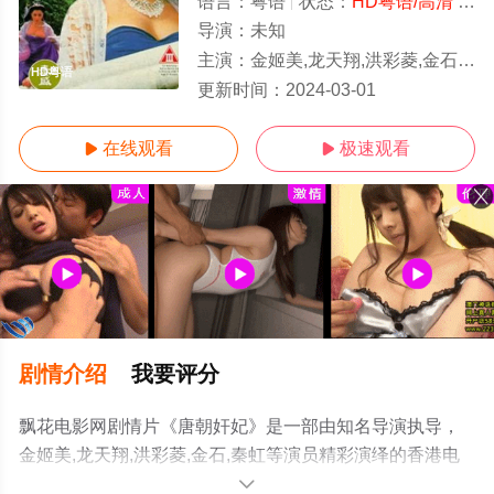
语言：
粤语
状态：
HD粤语/高清
- 免费在线观看
导演：
未知
主演：
金姬美,龙天翔,洪彩菱,金石,秦虹
HD粤语
更新时间：
2024-03-01
在线观看
极速观看


剧情介绍
我要评分
飘花电影网剧情片《唐朝奸妃》是一部由知名导演执导，
金姬美,龙天翔,洪彩菱,金石,秦虹等演员精彩演绎的香港电
影，手机免费观看高清未删减完整版电影大全就上飘花影
