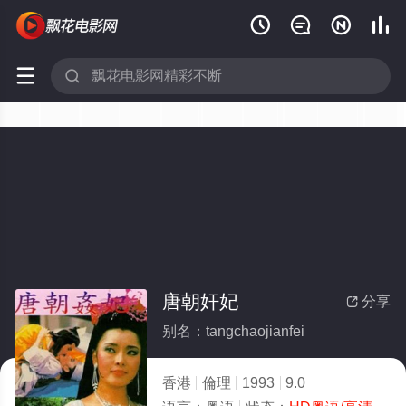






唐朝奸妃
分享

别名：tangchaojianfei
香港
倫理
1993
9.0