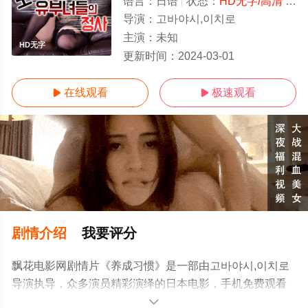
语言：
日语
状态：
HD无字/高清
- 免费在线观看
导演：
고바야시,이치로
主演：
未知
HD无字
更新时间：
2024-03-01
在线观看
极速观看


剧情介绍
我要评分
飘花电影网剧情片《养成习惯》是一部由고바야시,이치로
导演执导，众多演员精彩演绎的日本电影，手机免费观看
高清未删减完整版电影大全就上飘花影院，更多相关信息
