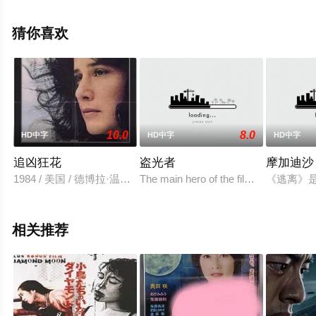
可移步至豆瓣电影、电视猫或剧情网等平台了解。
猜你喜欢
。
10.0
8.0
HD中字
HD中字
HD中字
追凶狂花
盗光者
摩加迪沙
1984 / 美国 / 德博拉·温格,Mark,Keyloun,保罗·温菲尔德
The main hero of the film is an electrici
《逃离》
相关推荐