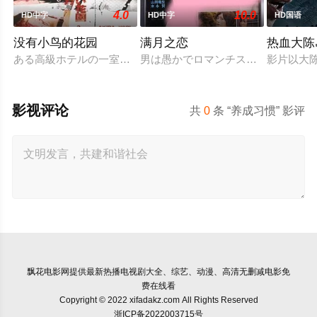
4.0
10.0
HD中字
HD中字
HD国语
没有小鸟的花园
满月之恋
热血大陈
ある高級ホテルの一室に3組のカップルが集まった。そこで彼
男は愚かでロマンチスト、女はしたた
影片以大
影视评论
共
0
条 “养成习惯” 影评
飘花电影网
提供最新热播电视剧大全、综艺、动漫、高清无删减电影免
费在线看
Copyright © 2022 xifadakz.com All Rights Reserved
浙ICP备2022003715号