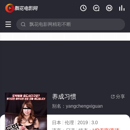






养成习惯
分享

别名：yangchengxiguan
日本
伦理
2019
3.0