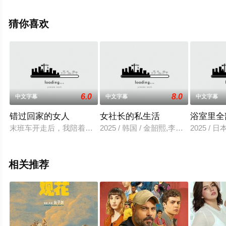
等演员精彩演绎的希腊电影，手机免费观看高清未删减完
整版电影大全就上飘花影院，更多相关信息可移步至豆瓣
猜你喜欢
电影、电视猫或剧情网等平台了解。
。
6.0
8.0
中文字幕
中文字幕
中文字幕
错过回家的女人
女社长的私生活
浴室里全
末班车开走后，我陪着她，把她带回了家。我们彼此吸引，自然
2025 / 韩国 / 金韶熙,李艺珍,秀,汤米
2025 / 日
相关推荐