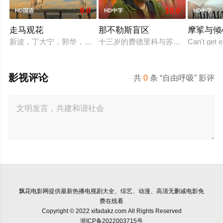
9.0
10.0
HD国语
HD中字
HD中字
走马观花
那不勒斯盲区
摩挲与倾
新波，丁大宁，郭华，程一木他们毕业于同一所大学。他们和很
十三岁的费德里科与苏西，是那不勒
Can't get 
影视评论
共
0
条 “自由呼吸” 影评
飘花电影网
提供最新热播电视剧大全、综艺、动漫、高清无删减电影免
费在线看
Copyright © 2022 xifadakz.com All Rights Reserved
浙ICP备2022003715号