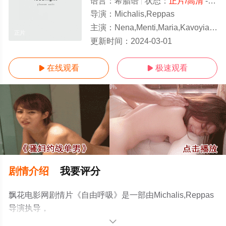
语言：
希腊语
状态：
正片/高清
- 免费在线观看
导演：
Michalis,Reppas
主演：
Nena,Menti,Maria,Kavoyianni,Akilas,Karazisis,
正片
更新时间：
2024-03-01
在线观看
极速观看


剧情介绍
我要评分
飘花电影网剧情片《自由呼吸》是一部由Michalis,Reppas
导演执导，
Nena,Menti,Maria,Kavoyianni,Akilas,Karazisis,Joys,Evidi
