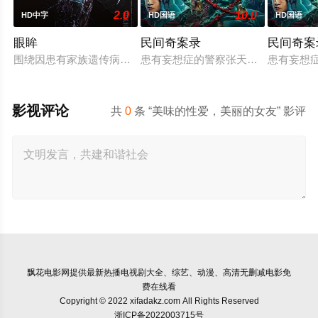
2.0
10.0
HD中字
HD国语
HD国语
眼眸
民间奇案录
民间奇案
围绕因患有家族遗传病而导致视力逐渐丧失的摄影师瑞真展开。
患有妄想症的警察张天盛遇上一起离奇
患有妄想
影视评论
共
0
条 “美味的性爱，美丽的女友” 影评
飘花电影网
提供最新热播电视剧大全、综艺、动漫、高清无删减电影免
费在线看
Copyright © 2022 xifadakz.com All Rights Reserved
浙ICP备2022003715号