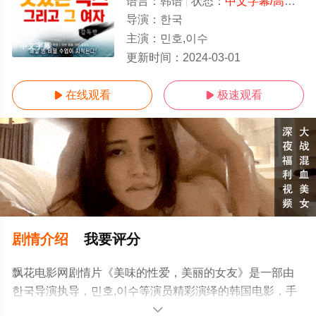
语言：
韩语
状态：
中文字幕/高清
- 
导演：
한국
主演：
민호,이수
中文字幕
更新时间：
2024-03-01
在线观看
极速观看


剧情介绍
我要评分
飘花电影网剧情片《美味的性爱，美丽的女友》是一部由
한국导演执导，민호,이수等演员精彩演绎的韩国电影，手
机免费观看高清未删减完整版电影大全就上飘花影院，更
