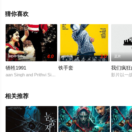
多相关信息可移步至豆瓣电影、电视猫或剧情网等平台了
解。
猜你喜欢
。
4.0
3.0
HD中字
HD中字
正片
牺牲1991
铁手套
我们疯狂
aan Singh and Prithvi Singh's families have been locked in a
影片以一
相关推荐