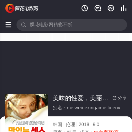






美味的性爱，美丽的女友
分享

别名：meiweidexingaimeilidenvyou
韩国
伦理
2018
9.0