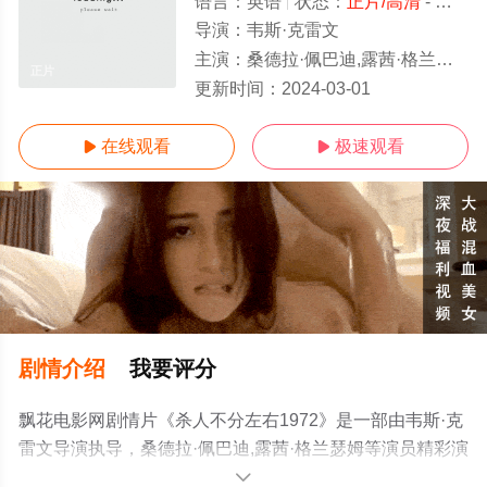
语言：
英语
状态：
正片/高清
- 免费在线观看
导演：
韦斯·克雷文
主演：
桑德拉·佩巴迪,露茜·格兰瑟姆
正片
更新时间：
2024-03-01
在线观看
极速观看


剧情介绍
我要评分
飘花电影网剧情片《杀人不分左右1972》是一部由韦斯·克
雷文导演执导，桑德拉·佩巴迪,露茜·格兰瑟姆等演员精彩演
绎的美国电影，手机免费观看高清未删减完整版电影大全
