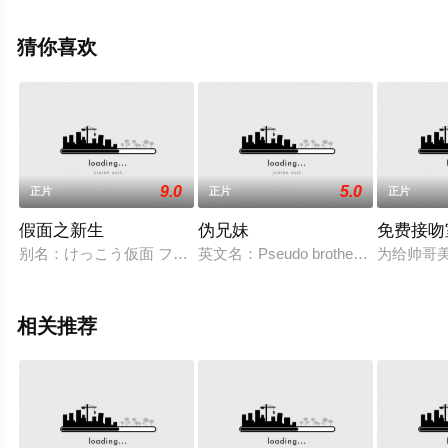
就上飘花影院，更多相关信息可移步至豆瓣电影、电视猫
或剧情网等平台了解。
猜你喜欢
。
9.0
5.0
正片
正片
正片
假面之新生
伪兄妹
免费接吻
别名：けっこう仮面 フォーエバー (2007)没有人看见她的脸。
英文名：Pseudo brother and sis
为给帅哥
相关推荐