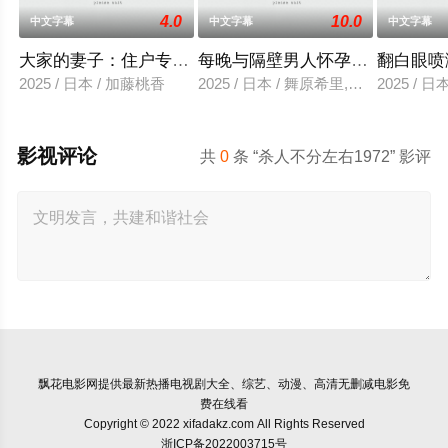
4.0
10.0
中文字幕
中文字幕
中文字幕
大家的妻子：住户专用洞口
每晚与隔壁男人怀孕性爱
翻白眼喷
2025 / 日本 / 加藤桃香
2025 / 日本 / 舞原希里,佐川金二
2025 / 
影视评论
共
0
条 “杀人不分左右1972” 影评
飘花电影网
提供最新热播电视剧大全、综艺、动漫、高清无删减电影免
费在线看
Copyright © 2022 xifadakz.com All Rights Reserved
浙ICP备2022003715号