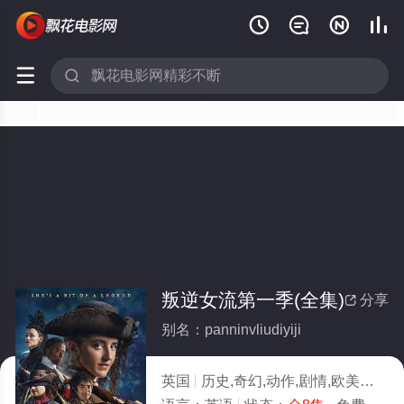






叛逆女流第一季(全集)
分享

别名：panninvliudiyiji
英国
历史,奇幻,动作,剧情,欧美
2024