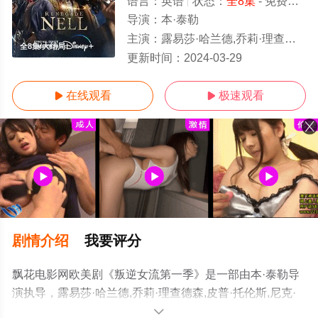
语言：
英语
状态：
全8集
- 免费在线观看
导演：
本·泰勒
主演：
露易莎·哈兰德,乔莉·理查德森,皮普·托伦斯,尼克·穆罕默德,弗兰克·迪兰,爱丽丝·克雷梅
全8集/大结局
更新时间：
2024-03-29
在线观看
极速观看


剧情介绍
我要评分
飘花电影网欧美剧《叛逆女流第一季》是一部由本·泰勒导
演执导，露易莎·哈兰德,乔莉·理查德森,皮普·托伦斯,尼克·
穆罕默德,弗兰克·迪兰,爱丽丝·克雷梅尔堡,克雷格·帕金森,
