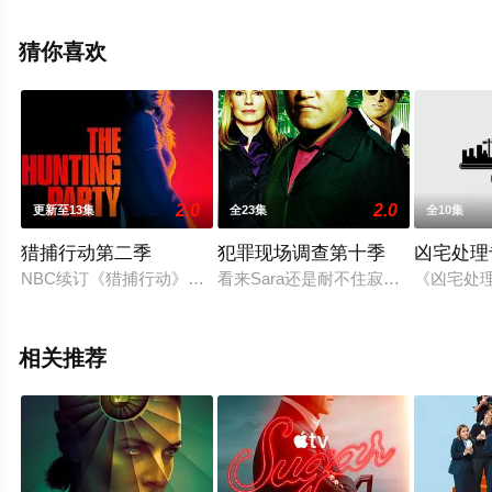
艾德里安·莱斯特,杰克,邓恩,弗洛伦斯·基
恩,Bo,Bragason,Enyi,Okoronkwo,Charles,M.,DeVere,阿什
猜你喜欢
娜·拉韦鲁,Iz,Hes等演员精彩演绎的英国电视剧，大结局剧
情已揭晓（全8集），手机免费观看高清未删减完整版电视
剧全集就上飘花影院，更多相关信息可移步至豆瓣电视
剧、电视猫或剧情网等平台了解。
2.0
2.0
更新至13集
全23集
全10集
猎捕行动第二季
犯罪现场调查第十季
凶宅处理
。
NBC续订《猎捕行动》第二季。
看来Sara还是耐不住寂寞，CSI的制
《凶宅处理
相关推荐