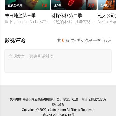
7.0
7.0
更新至06集
全8集
全6集
末日地堡第三季
谜探休格第二季
死人公司
当下，Juliette Nichols在被迫接受“净化”后幸存下来，
《谜探休格》以当代视角重新演绎了
Netflix Es
影视评论
共
0
条 “叛逆女流第一季” 影评
飘花电影网
提供最新热播电视剧大全、综艺、动漫、高清无删减电影免
费在线看
Copyright © 2022 xifadakz.com All Rights Reserved
浙ICP备2022003715号