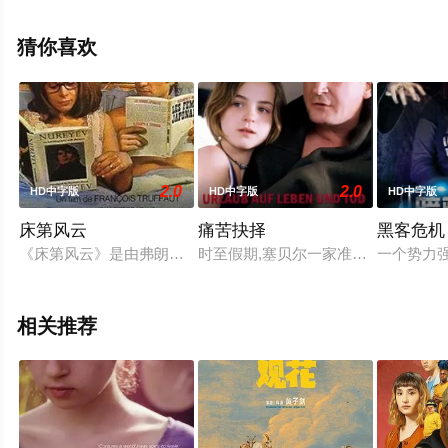
影，手机免费观看高清未删减完整版电影大全就上飘花影
院，更多相关信息可移步至豆瓣电影、电视猫或剧情网等
猜你喜欢
平台了解。
。
2.0
2.0
HD中字版
HD中字版
HD中字版
床第风云
痛苦抉择
黑客危机
《床第风云》是由弗朗索瓦·特吕弗执导的电影，由弗朗索瓦·特吕弗、Cl
时至假期,塞贝尔一家准备驱车去露营
一个势力
相关推荐