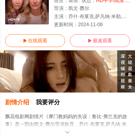
语言：
英语
状态：
HD中字/高清
- 免费在线观看
导演：
凯文·费尔
主演：
乔什·布莱克,萨凡纳·米勒,诺伦·杜布克,安纳斯顿·芒罗
HD中字
更新时间：
2024-11-08
在线观看
极速观看


剧情介绍
我要评分
飘花电影网剧情片《摩门教妈妈的失误：鲁比·弗兰克的故
事》是一部由凯文·费尔导演执导，乔什·布莱克,萨凡纳·米
勒,诺伦·杜布克,安纳斯顿·芒罗等演员精彩演绎的加拿大电
