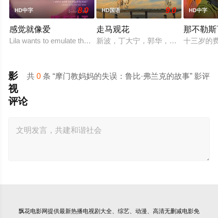
8.0
9.0
HD中字
HD国语
HD中字
感觉就像爱
走马观花
那不勒斯
Lila wants to emulate the sexual exploits of her more experienced
新波，丁大宁，郭华，程一木他们毕
十三岁的
影
共
0
条 “摩门教妈妈的失误：鲁比·弗兰克的故事” 影评
视
评论
飘花电影网
提供最新热播电视剧大全、综艺、动漫、高清无删减电影免