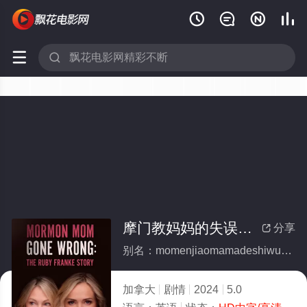






摩门教妈妈的失误：鲁比·弗兰克的故事
分享

别名：momenjiaomamadeshiwulubifulankedegushi
加拿大
剧情
2024
5.0