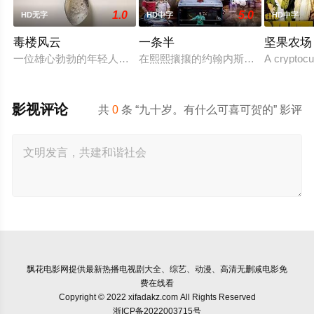
1.0
5.0
HD无字
HD中字
HD中字
毒楼风云
一条半
坚果农场
一位雄心勃勃的年轻人正在申请马纳吉斯公司的工作。这家古怪
在熙熙攘攘的约翰内斯堡市中心，一
A cryptocu
影视评论
共
0
条 “九十岁。有什么可喜可贺的” 影评
飘花电影网
提供最新热播电视剧大全、综艺、动漫、高清无删减电影免
费在线看
Copyright © 2022 xifadakz.com All Rights Reserved
浙ICP备2022003715号