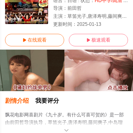
语言：
日语
状态：
HD中字/高清
- 免费在线观看
导演：
前田哲
主演：
草笛光子,唐泽寿明,藤间爽子,中岛瑠菜,木村多江,真矢美纪,小田切让,清水美智子,LiLi
HD中字
更新时间：
2025-01-13
在线观看
极速观看


剧情介绍
我要评分
飘花电影网喜剧片《九十岁。有什么可喜可贺的》是一部
由前田哲导演执导，草笛光子,唐泽寿明,藤间爽子,中岛瑠
菜,木村多江,真矢美纪,小田切让,清水美智子,LiLiCo,石田光,
