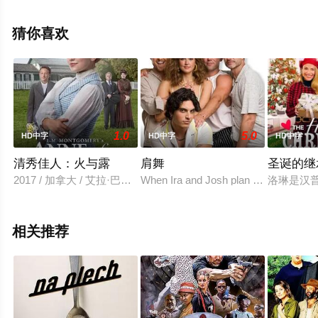
三谷幸喜等演员精彩演绎的日本电影，手机免费观看高清
未删减完整版电影大全就上飘花影院，更多相关信息可移
猜你喜欢
步至豆瓣电影、电视猫或剧情网等平台了解。
。
1.0
5.0
HD中字
HD中字
HD中字
清秀佳人：火与露
肩舞
圣诞的继
2017 / 加拿大 / 艾拉·巴伦坦,萨拉·博茨福德,马丁·辛
When Ira and Josh plan a quiet escape 
洛琳是汉
相关推荐