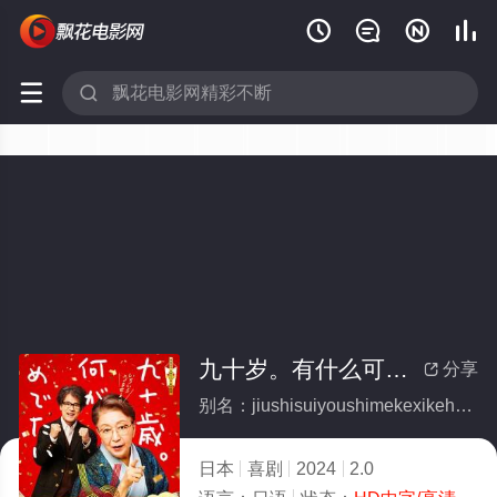






九十岁。有什么可喜可贺的
分享

别名：jiushisuiyoushimekexikehede
日本
喜剧
2024
2.0