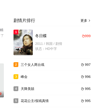
剧情片排行
更多

员精
1
台了
冬日蝶
999

2011 / 韩国 / 剧情
状态：HD中字
三个女人两台戏
997
2

峰会
996
3

天降美囍
995
4

0
花花公主/假戏真情
995
5
