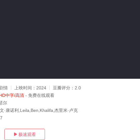
剧情
上映时间：
2024
豆瓣评分：
2.0
HD中字/高清
- 免费在线观看
瑟尔
康诺利,Leila,Ben,Khalifa,杰里米·卢克
27
极速观看
