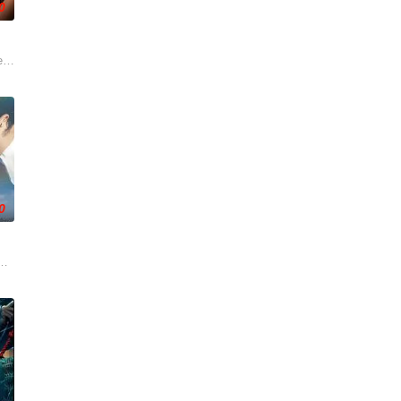
0
屏幕背后的始作俑者。随着调查深入，侦
 Vera and Athena Red sizzle in a st
0
活的冲绳。与母亲朱音、妹妹舞一起生活的照屋踊，憧憬舞蹈学校的丽莎，开