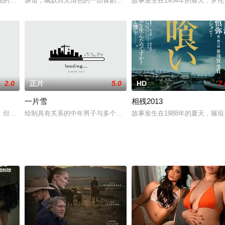
坂本龙马以其卓越的气魄和超前的思想在历史中占有一席之地。影片则主要描述
的美国南方小镇，白人男主人公汉克（比利·鲍勃·汤顿 饰）与黑人妇女莱茜娅
诙谐；幽默而又情色的一部喜剧，又名: Exploits of a Young Don
故事发生在1954年的春天，
2.0
正片
5.0
HD
7.
一片雪
相残2013
，但是作为继父，也不能做太多的约束，但是这个女儿却十分放荡不羁，常常跟
绘制具有关系的中年男子与多个女人的外观。 原主任渡边淳一故事 1 同名小说由
故事发生在1988年的夏天，