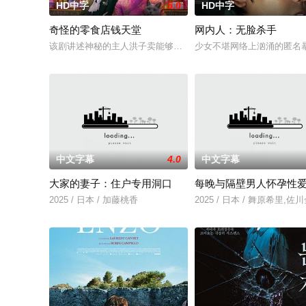
HD中字
5.0
HD中字
奇怪的零食店钱天堂
网内人：无脸杀手
该剧讲述神秘的主人洪子卖能够实现人们愿望的神秘零食，以及
少女不堪网络上汹涌的匿名
中文字幕
4.0
中文字幕
大家的妻子：住户专用洞口
每晚与隔壁男人怀孕性
2025 / 日本 / 加藤桃香
2025 / 日本 / 舞原希里,佐