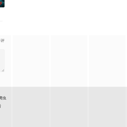
0
得实
却离奇身亡的双胞胎妹妹瑞音时，瑞真孤
引出“婴胎报仇”，“娘娘索命”等一连串妖异事件，张天盛虽被种种诡怪
起离奇的神像杀人事件，勘案过程中，牵引出“婴胎报仇”，“娘娘索命”等一连
影评
爬虫
看