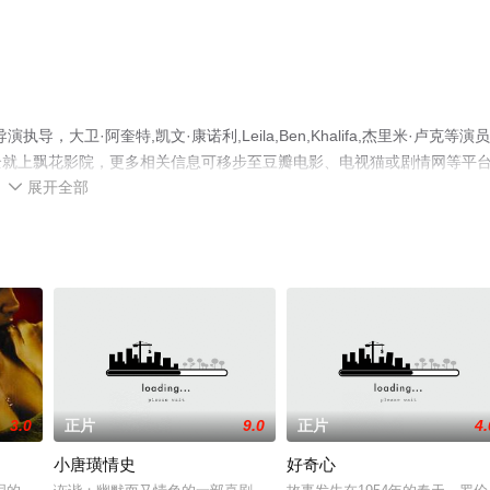
大卫·阿奎特,凯文·康诺利,Leila,Ben,Khalifa,杰里米·卢克等演
全就上飘花影院，更多相关信息可移步至豆瓣电影、电视猫或剧情网等平
展开全部

3.0
正片
9.0
正片
4.
小唐璜情史
好奇心