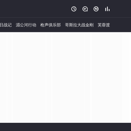




日战记
湄公河行动
枪声俱乐部
哥斯拉大战金刚
芙蓉渡