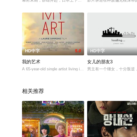
幕府末期，群雄并起，日本上下动荡不安。在英豪辈出的时代，
影片讲述在种族偏见根深蒂固
HD中字
5.0
HD中字
我的艺术
女儿的朋友3
A 65-year-old single artist living in New York City has a good li
男主有一个继女，十分叛逆
相关推荐