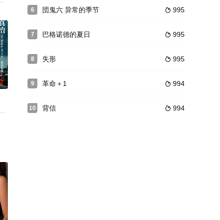
坂本
（哈莉·贝瑞饰）一段纠缠在死亡与
 Juan影片描述了青春期的Roger在一站爆
罗伦特是个正在成长之鈡的十五岁的少年。罗伦特的父亲是个成功的医生，母亲克
団鬼六 异常的季节
995
6

巴格诺德的夏日
995
7

失形
995
8

0
革命＋1
994
9

背信
994
10

她的好闺蜜一起共享男人，跟男人玩双飞
黑 Arai W 的悲剧作家根岸 kichitaro，
篠垣远马（菅田将晖饰）是一名普通的高中二年级男生，很早之前，母亲仁子（田