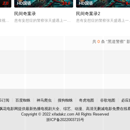
2.0
HD国语
10.0
HD国语
6.
民间奇案录
民间奇案录2
：父母享受的中产生活、哥哥向往的名校前途。砌砖建墙，朴拙的体力劳动，来
致视力逐渐丧失的摄影师瑞真展开。在面对跨越视力障碍、好不容易成为陶艺家
患有妄想症的警察张天盛遇上一起离奇的神像杀人事件，勘案过程中，牵
患有妄想症的警察张天盛遇上一
共
0
条 “黑道警察” 
S订阅
百度蜘蛛
神马爬虫
搜狗蜘蛛
奇虎地图
谷歌地图
必应
飘花电影网
提供最新热播电视剧大全、综艺、动漫、高清无删减电影免费在线
Copyright © 2022 xifadakz.com All Rights Reserved
浙ICP备2022003715号