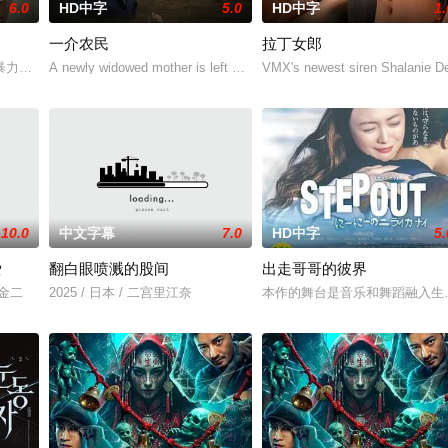
6.0
HD中字
5.0
HD中字
1.
一介农民
拉丁女郎
人们来到那里展开一段魔法般的故事。
暴力，选择结束年轻的生命。悲愤的家属委托私家侦探追查真相，誓要找出躲在
A newly widowed mother is left with the care of an alcoholic fath
VMX's newest siren Shalanie De
10.0
中文字幕
7.0
HD中字
5.
爱
翻白眼喷溅的股间
出走哥哥的彼界
川金二
2025 / 日本 / 二宫里江奈
本作的舞台是音乐和舞蹈融入生