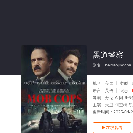
黑道警察
别名：heidaojingcha
地区：
美国
类型：
语言：
英语
状态：
导演：
丹尼·A·阿贝卡
主演：
大卫·阿奎特,凯文·
更新时间：
2025-04-
在线观看
