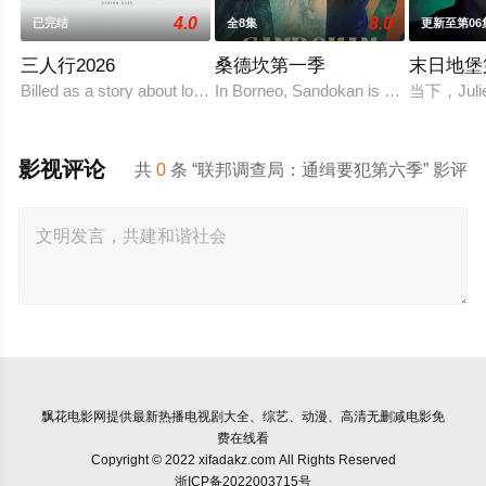
4.0
8.0
已完结
全8集
更新至第06
三人行2026
桑德坎第一季
末日地堡
Billed as a story about love, sex and passion – a reflection of t
In Borneo, Sandokan is a pirate who liv
当下，Ju
影视评论
共
0
条 “联邦调查局：通缉要犯第六季” 影评
飘花电影网
提供最新热播电视剧大全、综艺、动漫、高清无删减电影免
费在线看
Copyright © 2022 xifadakz.com All Rights Reserved
浙ICP备2022003715号