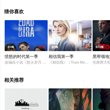
完整版电视剧全集就上飘花影院，更多相关信息可移步至
豆瓣电视剧、电视猫或剧情网等平台了解。
猜你喜欢
。
5.0
7.0
全4集
全4集
全10集
愤怒的时代第一季
相信我第一季
黑帮领地
改编自小说《怒火岁月 La edad de la ira》又名愤怒的时代
《相信我》（Trust Me）是继《代班
伦敦两大
相关推荐