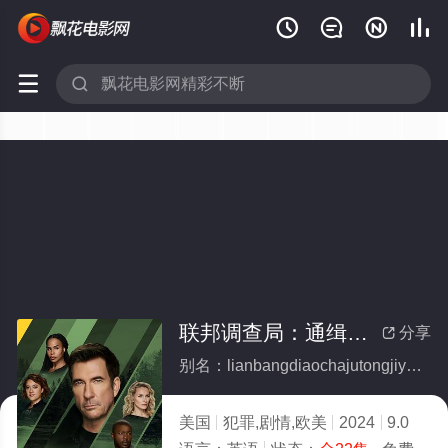






联邦调查局：通缉要犯第六季(全集)
分享

别名：lianbangdiaochajutongjiyaofandiliuji
美国
犯罪,剧情,欧美
2024
9.0