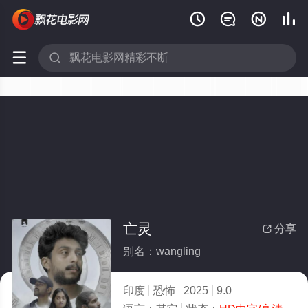






亡灵
分享

别名：wangling
印度
恐怖
2025
9.0