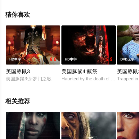
电影大全就上飘花影院，更多相关信息可移步至豆瓣电
影、电视猫或剧情网等平台了解。
猜你喜欢
。
8.0
6.0
HD中字
HD中字
DVD无字
美国豚鼠3
美国豚鼠4:献祭
美国豚鼠
美国豚鼠3:所罗门之歌
Haunted by the death of his father and
Trapped in
相关推荐