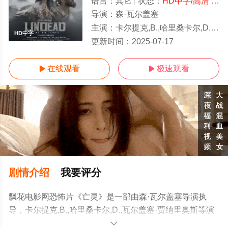
语言：
其它
状态：
HD中字/高清
- 免费在线观看
导演：
森·瓦尔盖塞
主演：
卡尔提克,B.,哈里桑卡尔,D.,瓦尔盖塞·贾纳里奥斯
HD中字
更新时间：
2025-07-17
在线观看
极速观看


剧情介绍
我要评分
飘花电影网恐怖片《亡灵》是一部由森·瓦尔盖塞导演执
导，卡尔提克,B.,哈里桑卡尔,D.,瓦尔盖塞·贾纳里奥斯等演
员精彩演绎的印度电影，手机免费观看高清未删减完整版
