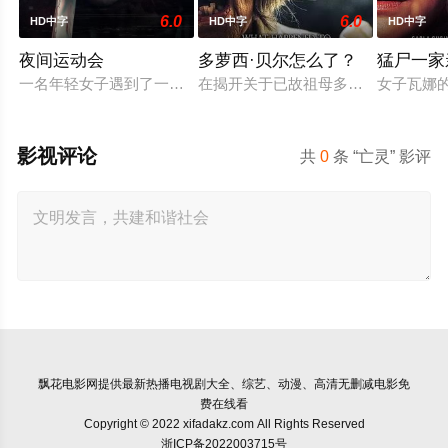
6.0
6.0
HD中字
HD中字
HD中字
夜间运动会
多萝西·贝尔怎么了？
猛尸一家
一名年轻女子遇到了一位在网上认识的富有男友。她很快发现自己陷
在揭开关于已故祖母多萝西·贝尔的童
女子瓦娜
影视评论
共
0
条 “亡灵” 影评
飘花电影网
提供最新热播电视剧大全、综艺、动漫、高清无删减电影免
费在线看
Copyright © 2022 xifadakz.com All Rights Reserved
浙ICP备2022003715号