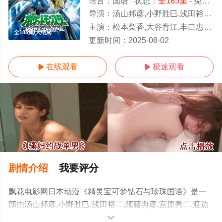
语言：
国语
状态：
全185集
- 免费在线观看
导演：
汤山邦彦,小野胜巳,浅田裕二,须藤典彦,宫原秀二,渡边正彦,牧野行洋,近桥
主演：
松本梨香,大谷育江,丰口惠美,上田祐司,林原惠美,三木真一郎,犬山犬子,古岛清孝,石冢运升
全185集/大结局
更新时间：
2025-08-02
在线观看
极速观看


剧情介绍
我要评分
飘花电影网日本动漫《精灵宝可梦钻石与珍珠国语》是一
部由汤山邦彦,小野胜巳,浅田裕二,须藤典彦,宫原秀二,渡边
正彦,牧野行洋,近桥伸隆,中村近世,山田浩之,古贺一臣,小山
