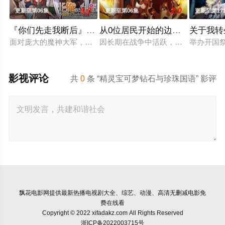
9.0
2.0
更新至第06集
更新至第06集
更新至第17
『你们先走我断后』，于是10年后我成为了传说
从0位居民开始的边境领主大人
关于我转
面对庞大的魔神大军，为了回避全灭危机，勒库对伙伴们说出「
因长期在战争中活跃，而被称为〝救
举办开国
影视评论
共
0
条 “精灵宝可梦钻石与珍珠国语” 影评
飘花电影网
提供最新热播电视剧大全、综艺、动漫、高清无删减电影免
费在线看
Copyright © 2022 xifadakz.com All Rights Reserved
浙ICP备2022003715号