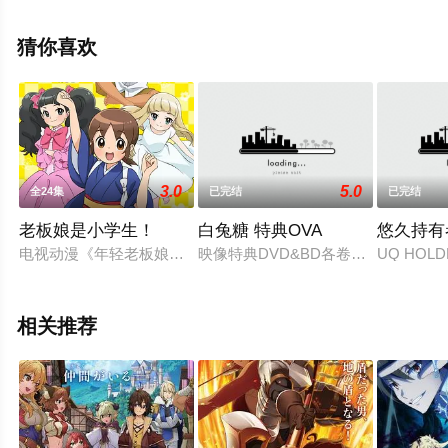
贤,秦义人,新田典生导演执导，松本梨香,大谷育江,丰口惠
美,上田祐司,林原惠美,三木真一郎,犬山犬子,古岛清孝,石冢
猜你喜欢
运升,家弓家正,小樱悦子,伊东美弥子,西村千奈美,川上贵史,
川上伦子,津村真琴,小西克幸,逢坂力,仁科洋平,佐藤智惠,阪
口大助,三宅健太,山口由里子,丰岛雅美,中井和哉,庄司美代
子,木村亚希等演员精彩演绎的日本动漫，大结局剧情已揭
晓（全185集），手机免费观看高清未删减完整版动漫全集
3.0
5.0
全24集
已完结
已完结
就上飘花影院，更多相关信息可移步至豆瓣动漫、电视猫
或剧情网等平台了解。
老板娘是小学生！
白兔糖 特典OVA
悠久持有者 
电视动漫《年轻老板娘是小学生！》动画改编自令丈弘子创作，
映像特典DVD&BD各卷收录的原创故事，
UQ HOL
相关推荐
。