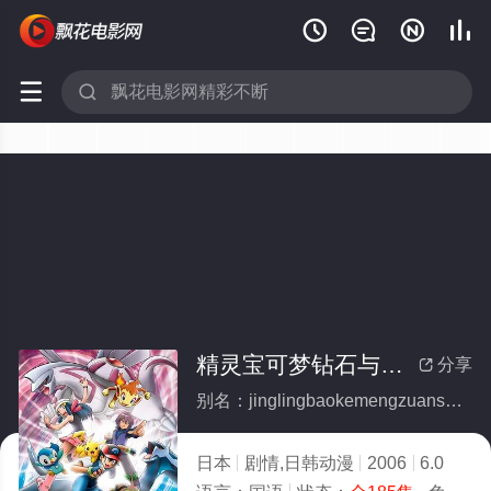






精灵宝可梦钻石与珍珠国语(全集)
分享

别名：jinglingbaokemengzuanshiyuzhenzhuguoyu
日本
剧情,日韩动漫
2006
6.0