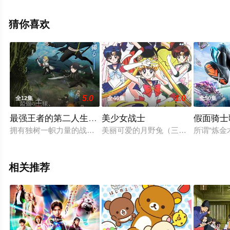
山口赖房,竹内启雄导演执导，松本梨香,大谷育江,悠木碧,
宫野真守,中村悠一,石冢运升,林原惠美,三木真一郎,犬山犬
猜你喜欢
子,三宅健太,福圆美里,津田美波,进藤尚美,加藤将之,渡边明
乃,伊藤静,梶裕贵,江川央生,藤村千佳,高桥智秋,樱井智,远藤
绫,相泽正辉,东地宏树,丰口惠美,小樱悦子,水田山葵,上田祐
司等演员精彩演绎的日本动漫，大结局剧情已揭晓（全144
集），手机免费观看高清未删减完整版动漫全集就上飘花
5.0
1.0
全12集
全46集
全50集
影院，更多相关信息可移步至豆瓣动漫、电视猫或剧情网
等平台了解。
最强王者的第二人生第二季
美少女战士
假面骑士
拥有独树一帜力量的战争之神——格雷。某一天，他一如往常地
美丽可爱的月野兔（三石琴乃 配音
所谓“炼金
相关推荐
。