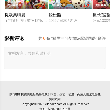
6.0
1.0
更新至06集
更新至19集
更新至04集
提欧奥特曼
轻松熊
擅长逃跑
宇宙某处的行星“H12”这颗与地球极其相似的星球，某日遭到
2026 / 日本 / 内详
公元13
影视评论
共
0
条 “精灵宝可梦超级愿望国语” 影评
飘花电影网
提供最新热播电视剧大全、综艺、动漫、高清无删减电影免
费在线看
Copyright © 2022 xifadakz.com All Rights Reserved
浙ICP备2022003715号