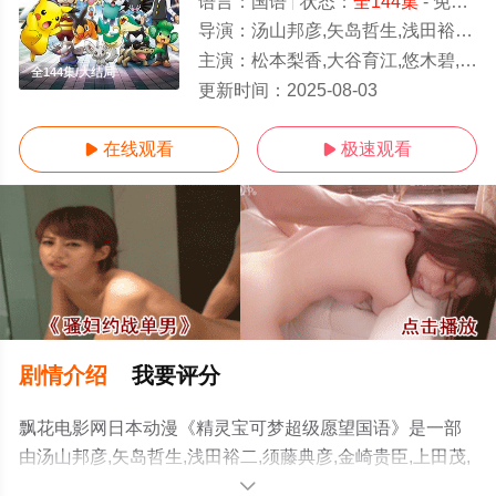
语言：
国语
状态：
全144集
- 免费在线观看
导演：
汤山邦彦,矢岛哲生,浅田裕二,须藤典彦,金崎贵臣,上田茂,西田健一,川田武
主演：
松本梨香,大谷育江,悠木碧,宫野真守,中村悠一,石冢运升,林原惠美,三木真一郎,犬山犬子,
全144集/大结局
更新时间：
2025-08-03
在线观看
极速观看


剧情介绍
我要评分
飘花电影网日本动漫《精灵宝可梦超级愿望国语》是一部
由汤山邦彦,矢岛哲生,浅田裕二,须藤典彦,金崎贵臣,上田茂,
西田健一,川田武范,松井仁之,古贺一臣,吉村文宏,牧野吉高,
