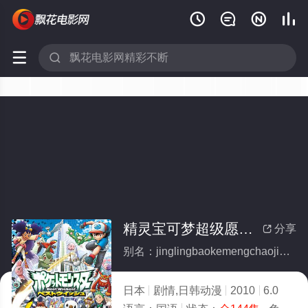






精灵宝可梦超级愿望国语(全集)
分享

别名：jinglingbaokemengchaojiyuanwangguoyu
日本
剧情,日韩动漫
2010
6.0