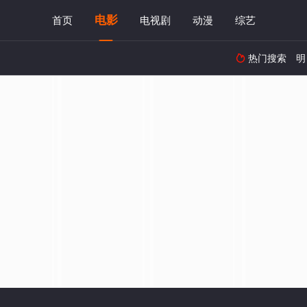
电影
首页
电视剧
动漫
综艺
热门搜索
明
