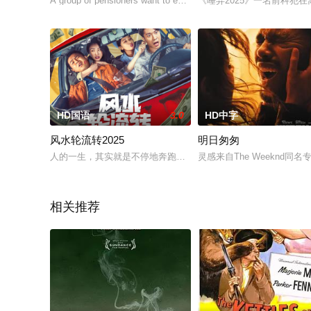
A group of pensioners want to escape the boredom of their ever
《唾弃2025》一名前科犯
HD国语
3.0
HD中字
风水轮流转2025
明日匆匆
人的一生，其实就是不停地奔跑在追梦的路上，哪怕那梦早已带
灵感来自The Weekn
相关推荐