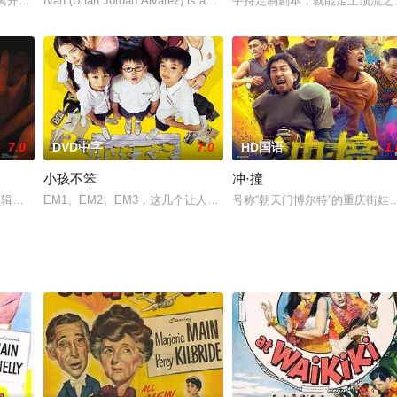
yda
在离开澳洲二十年后返回，却遭到拘留。在拘留期间，他面对旧日的敌人，也结
Ivan (Brian Jordan Alvarez) is an American Paint Artist residing
手持定制剧本，就能走上顶流之路
7.0
DVD中字
7.0
HD国语
1.
小孩不笨
冲·撞
着虚幻的光环。所谓成熟，不过是某天你终于看清——有些成功，也许终其一生
d同名专辑，讲述饱受失眠困扰的音乐巨星与神秘陌生人展开一段奥德赛式旅程，逐
EM1、EM2、EM3，这几个让人摸不清头脑的数字，实则是新加坡小
号称“朝天门博尔特”的重庆街娃