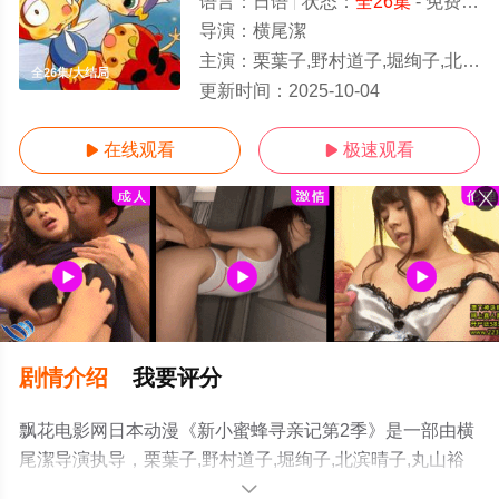
语言：
日语
状态：
全26集
- 免费在线观看
导演：
横尾潔
主演：
栗葉子,野村道子,堀绚子,北滨晴子,丸山裕子,前田敏子
全26集/大结局
更新时间：
2025-10-04
在线观看
极速观看


剧情介绍
我要评分
飘花电影网日本动漫《新小蜜蜂寻亲记第2季》是一部由横
尾潔导演执导，栗葉子,野村道子,堀绚子,北滨晴子,丸山裕
子,前田敏子等演员精彩演绎的日本动漫，大结局剧情已揭
