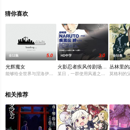
晓（全26集），手机免费观看高清未删减完整版动漫全集
就上飘花影院，更多相关信息可移步至豆瓣动漫、电视猫
猜你喜欢
或剧情网等平台了解。
。
5.0
3.0
全12集
HD中字
全51集
光辉魔女
火影忍者疾风传剧场版：羁绊
丛林里的
能够给全世界与涅洛伊战斗的人们以及背井离乡的人们带来片刻安
某日，一群使用风遁之术的空忍空袭
莫格利的
相关推荐