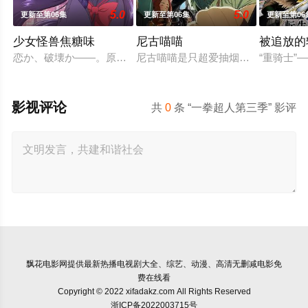
5.0
5.0
更新至第06集
更新至第06集
更新至第06
少女怪兽焦糖味
尼古喵喵
被追放的
恋か、破壊か――。原因不明の病に悩まされている女子高生・
尼古喵喵是只超爱抽烟的废物兽人！
“重骑士
影视评论
共
0
条 “一拳超人第三季” 影评
飘花电影网
提供最新热播电视剧大全、综艺、动漫、高清无删减电影免
费在线看
Copyright © 2022 xifadakz.com All Rights Reserved
浙ICP备2022003715号