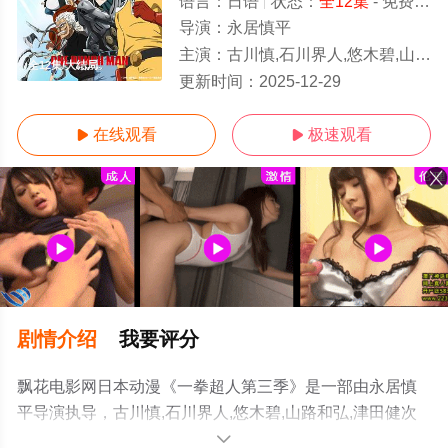
语言：
日语
状态：
全12集
- 免费在线观看
导演：
永居慎平
主演：
古川慎,石川界人,悠木碧,山路和弘,津田健次郎,高山南,安元洋贵,樱井孝宏,浪川大辅,日野
全12集/大结局
更新时间：
2025-12-29
在线观看
极速观看


剧情介绍
我要评分
飘花电影网日本动漫《一拳超人第三季》是一部由永居慎
平导演执导，古川慎,石川界人,悠木碧,山路和弘,津田健次
郎,高山南,安元洋贵,樱井孝宏,浪川大辅,日野聪,鸟海浩辅,小
