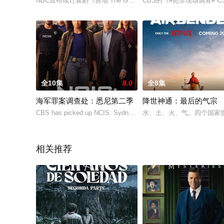
NBC宣布续订喜剧《善地 The Good Place》第四季，新
CBS的《#犯罪现场调查# CSI
全10集
8.0
全8集
海军罪案调查处：悉尼第二季
降世神通：最后的气宗
CBS has picked up NCIS: Sydney for a second season. The pro
水、土、火、气。四个国家
相关推荐