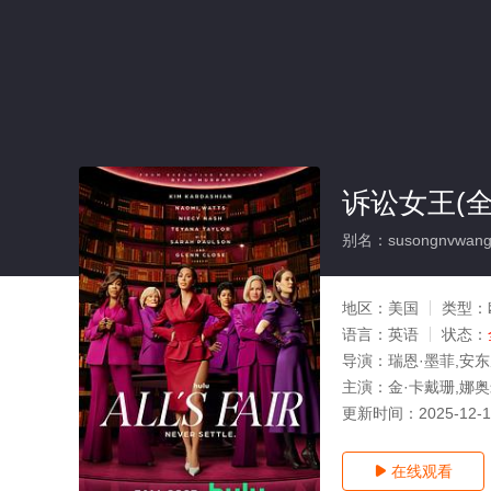
诉讼女王(全
别名：susongnvwan
地区：
美国
类型：
语言：
英语
状态：
导演：
瑞恩·墨菲,安
主演：
金·卡戴珊,娜奥
更新时间：
2025-12-
在线观看
