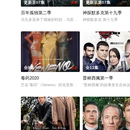
更新至07集
6.0
更新至第07集
百年孤独第二季
神探默多克第十九季
马孔多迎来了艰难的时刻，乌苏拉·伊瓜兰的诅咒成真，和平越来
神探默多克 第十九季
全8集
2.0
全13集
毒药2020
普林西佩第一季
艺名“毒药”（Veneno）的克里斯蒂娜·奥尔蒂斯（Cristina Or
“普林西佩”的故事发生在