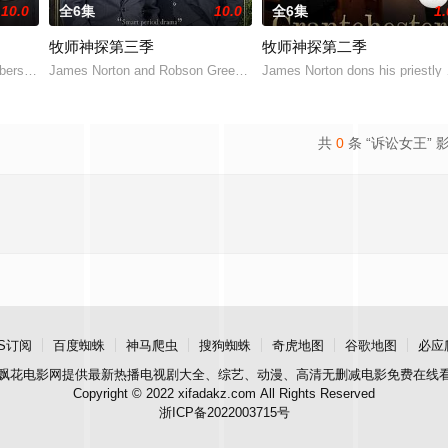
10.0
全6集
10.0
全6集
1.
牧师神探第三季
牧师神探第二季
造，新季将设定在1957年的剑桥，今年夏天在剑桥郡实地开拍，主
ers attends a talk by the Reverend Nath
James Norton and Robson Green return as the unlikely 1950s crime
James Norton dons his priestly
共
0
条 “诉讼女王” 
S订阅
百度蜘蛛
神马爬虫
搜狗蜘蛛
奇虎地图
谷歌地图
必应
飘花电影网
提供最新热播电视剧大全、综艺、动漫、高清无删减电影免费在线
Copyright © 2022 xifadakz.com All Rights Reserved
浙ICP备2022003715号