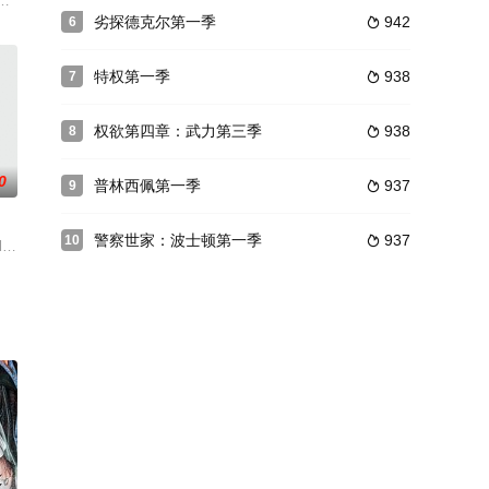
得AMC续订，第三季将增加到16集，2018年开播。
劣探德克尔第一季
942
6

特权第一季
938
7

权欲第四章：武力第三季
938
8

0
普林西佩第一季
937
9

警察世家：波士顿第一季
937
10

进攻并消灭了气和牧族之后，一切都改变
upon all their collective experie