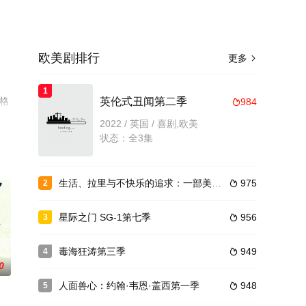
欧美剧排行
更多

纳
1
,格
英伦式丑闻第二季
984

免费
2022 / 英国 / 喜剧,欧美
状态：全3集
生活、拉里与不快乐的追求：一部美国史第一季
975
2

星际之门 SG-1第七季
956
3

毒海狂涛第三季
949
4

0
人面兽心：约翰·韦恩·盖西第一季
948
5
