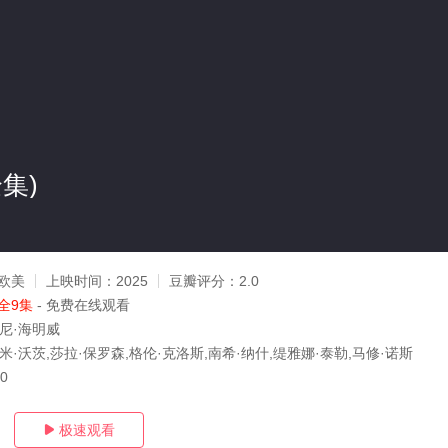
集)
g
欧美
上映时间：
2025
豆瓣评分：
2.0
全9集
- 免费在线观看
东尼·海明威
米·沃茨,莎拉·保罗森,格伦·克洛斯,南希·纳什,缇雅娜·泰勒,马修·诺斯
10
极速观看
