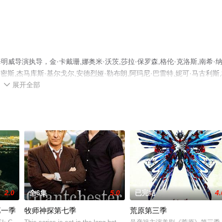
威导演执导，金·卡戴珊,娜奥米·沃茨,莎拉·保罗森,格伦·克洛斯,南希·
史密斯,杰马库斯·基尔戈尔,安德烈娅·勒布朗,阿玛尼·巴雷特,妮可·马古利斯
展开全部
巴林顿,伊等演员精彩演绎的美国电视剧，大结局剧情已揭晓（全9集），手机

信息可移步至豆瓣电视剧、电视猫或剧情网等平台了解。
2.0
全6集
5.0
已完结
4.
第一季
牧师神探第七季
荒原第三季