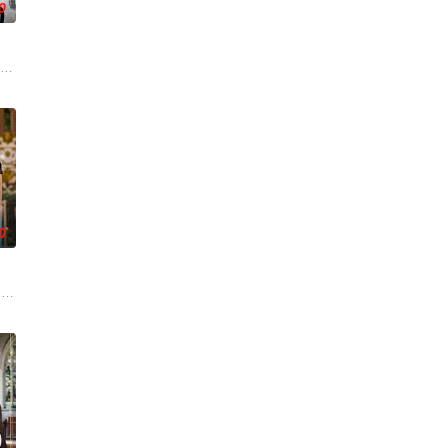
0
里”的广告牌之后，她的生活发生了巨大的转变。
冈萨雷斯,伊巴·阿布克,何塞·科罗纳多,鲁本·科尔达达,斯塔尼·科佩,波·杜拉,赫苏斯·卡
0
查是否有警局人员和恐怖袭击组织之间
 Chambers感觉事情另有玄机。为了弄清真相，他决定独自展
in the Cambridgeshire village of