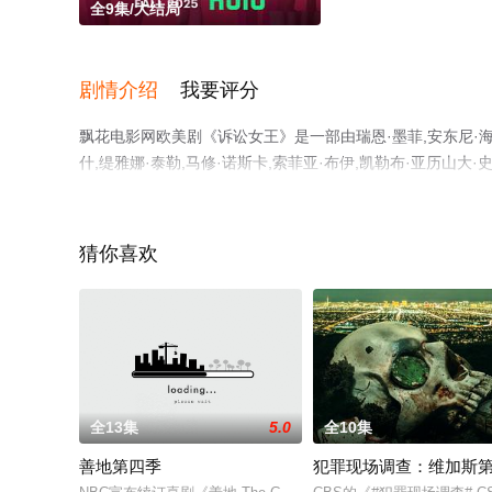
全9集/大结局
剧情介绍
我要评分
飘花电影网欧美剧《诉讼女王》是一部由瑞恩·墨菲,安东尼·海明
什,缇雅娜·泰勒,马修·诺斯卡,索菲亚·布伊,凯勒布·亚历山大·
蕾丝·古默,艾德·奥尼尔,桑尼·萨伊托,安娜·达尔,詹姆斯·
观看高清未删减完整版电视剧全集就上飘花影院，更多相关
猜你喜欢
。
全13集
5.0
全10集
善地第四季
犯罪现场调查：维加斯