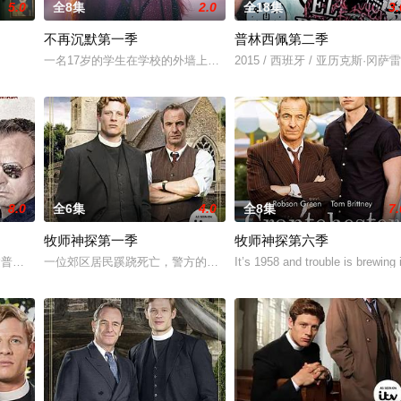
5.0
全8集
2.0
全18集
3.
不再沉默第一季
普林西佩第二季
越难维持……该剧改编自诺贝尔文学奖得主加西亚·马尔克斯的同名小说。
一名17岁的学生在学校的外墙上挂了一块写着“小心：有强奸犯躲在这
2015 / 西班牙 / 亚历克斯·
8.0
全6集
4.0
全8集
7.
牧师神探第一季
牧师神探第六季
tiz）是西班牙九十年代最知名的跨性别电视艺人、LGBT
休达普林西佩区，在那里警察弗兰使用一些非常规手段维持秩序，警察莫里为了调
一位郊区居民蹊跷死亡，警方的公开声明与事实不符，郊区牧师Sidney
It’s 1958 and trouble is brewing 