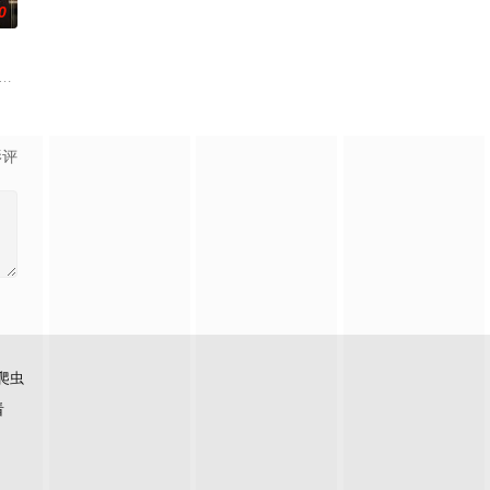
0
 collar and Robson Green (Reckless)
影评
爬虫
看