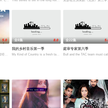
季尚未知多少集，但如果照惯例的话应该也是半季13集左右。新的一季
: Crime Scene Investigation》事续篇剧现在定名为《犯罪现场调查：维加斯
This series is set in the long hot summer of 1959 and wedding sea
吴彦祖主演美剧《荒原》第三季获
5.0
全8集
8.0
全22集
5.
我的乡村音乐第一季
庭审专家第六季
cedura
曾经和睦相处，四种元素的主宰降世神通维持着他们之间的和平。但是当烈火国
My Kind of Country is a fresh take on a competition series, break
Bull and the TAC team must call 