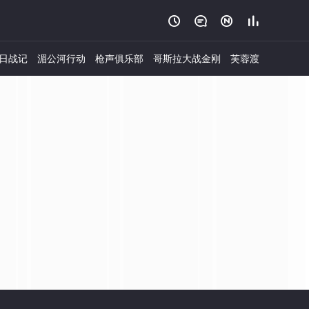




日战记
湄公河行动
枪声俱乐部
哥斯拉大战金刚
芙蓉渡