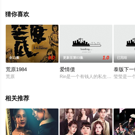
汕,Bonnie,Pussarasorn,Bosuwan,提拉得·威提帕尼等演员
精彩演绎的泰国电视剧，大结局剧情已揭晓（全10集），
猜你喜欢
手机免费观看高清未删减完整版电视剧全集就上飘花影
院，更多相关信息可移步至豆瓣电视剧、电视猫或剧情网
等平台了解。
9.0
1.0
全11集
更新至第03集
已完结
。
荒原1984
爱情债
泰版下一
荒原
Rin是一个有钱人的私生女和唯一继承人
莹莹是一
相关推荐