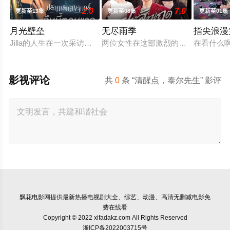
2.0
7.0
更新至13集
更新至08集
更新至01集
月光壁垒
无尽雨季
指尖浪漫
Jilla的人生在一次采访中彻底偏离了轨道，她采访的对象是泰国著名房地
两位女性在这部激烈的家庭剧中争夺
在看什么啊，
影视评论
共
0
条 “清醒点，泰尔先生” 影评
飘花电影网
提供最新热播电视剧大全、综艺、动漫、高清无删减电影免
费在线看
Copyright © 2022 xifadakz.com All Rights Reserved
浙ICP备2022003715号