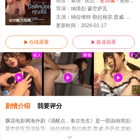
语言：
泰语
状态：
全10集
- 免费在线观看
导演：
纳塔彭·蒙空萨瓦
主演：
纳拉维特·勒拉格苏,普威·丹萨优,苏帕·桑沃拉翁,彭萨帕克·安多姆珀驰,塔纳朋·苏库潘塔纳
全10集/大结局
更新时间：
2026-01-17
在线观看
极速观看


剧情介绍
我要评分
飘花电影网海外剧《清醒点，泰尔先生》是一部由纳塔彭·
蒙空萨瓦导演执导，纳拉维特·勒拉格苏,普威·丹萨优,苏帕·
桑沃拉翁,彭萨帕克·安多姆珀驰,塔纳朋·苏库潘塔纳
