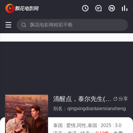






清醒点，泰尔先生(全集)
分享

别名：qingxingdiantaierxiansheng
泰国
爱情,同性,泰国
2025
3.0