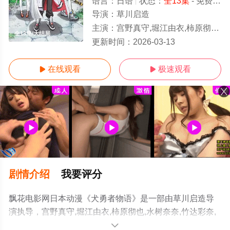
语言：
日语
状态：
全13集
- 免费在线观看
导演：
草川启造
主演：
宫野真守,堀江由衣,柿原彻也,水树奈奈,竹达彩奈,小清水亚美
全13集/大结局
更新时间：
2026-03-13
在线观看
极速观看


剧情介绍
我要评分
飘花电影网日本动漫《犬勇者物语》是一部由草川启造导
演执导，宫野真守,堀江由衣,柿原彻也,水树奈奈,竹达彩奈,
小清水亚美等演员精彩演绎的日本动漫，大结局剧情已揭
