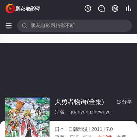






犬勇者物语(全集)
分享

别名：quanyongzhewuyu
日本
日韩动漫
2011
7.0