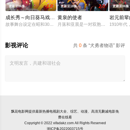
1.0
2.0
更新至06集
更新至18集
更新至06集
成长秀～向日葵马戏团～
黄泉的使者
岩元前辈
故事舞台设定在昭和30年代左右的日本，正值高度经济成长期，
月落和亚晨是一对双胞胎兄妹，他们在
1910
影视评论
共
0
条 “犬勇者物语” 影评
飘花电影网
提供最新热播电视剧大全、综艺、动漫、高清无删减电影免
费在线看
Copyright © 2022 xifadakz.com All Rights Reserved
浙ICP备2022003715号