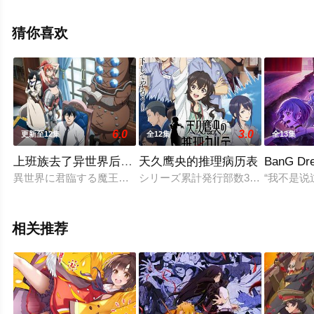
晓（全13集），手机免费观看高清未删减完整版动漫全集
就上飘花影院，更多相关信息可移步至豆瓣动漫、电视猫
猜你喜欢
或剧情网等平台了解。
。
6.0
3.0
更新至12集
全12集
全13集
上班族去了异世界后成了四天王
天久鹰央的推理病历表
BanG Dre
異世界に君臨する魔王軍の四天王。その最後の一席に選ばれた
シリーズ累計発行部数350万部突破
“我不是说
相关推荐