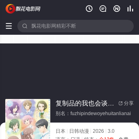






复制品的我也会谈恋爱。(全集)
分享

别名：fuzhipindewoyehuitanlianai
日本
日韩动漫
2026
3.0