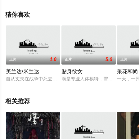
花影院，更多相关信息可移步至豆瓣电影、电视猫或剧情
网等平台了解。
猜你喜欢
。
1.0
5.0
正片
正片
正片
美兰达/米兰达
贴身欲女
采花和尚
自从丈夫在战争中死去之后，米兰达（塞伦娜格兰蒂SerenaGr
雨是专业人体模特，雪是实习记者，
一天，一
相关推荐