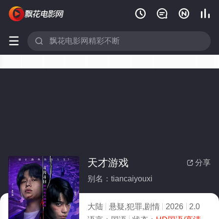






天才游戏
分享

别名：tiancaiyouxi
大陆
悬疑,犯罪,剧情
2026
2.0