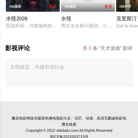
8.0
6.0
HD国语
HD国语
HD中字
水怪2026
水怪
克里斯汀
民国年间，与世隔绝的怪水村被湖中“水猴子”所扰。此物实为濒
男主水生胆小懦弱，小时候和父亲一起
Get to kno
影视评论
共
0
条 “天才游戏” 影评
飘花电影网
提供最新热播电视剧大全、综艺、动漫、高清无删减电影免
费在线看
Copyright © 2022 xifadakz.com All Rights Reserved
浙ICP备2022003715号