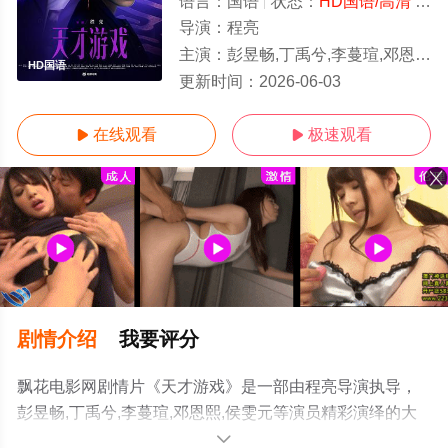
语言：
国语
状态：
HD国语/高清
- 免费在线观看
导演：
程亮
主演：
彭昱畅,丁禹兮,李蔓瑄,邓恩熙,侯雯元
HD国语
更新时间：
2026-06-03
在线观看
极速观看


剧情介绍
我要评分
飘花电影网剧情片《天才游戏》是一部由程亮导演执导，
彭昱畅,丁禹兮,李蔓瑄,邓恩熙,侯雯元等演员精彩演绎的大
陆电影，手机免费观看高清未删减完整版电影大全就上飘
