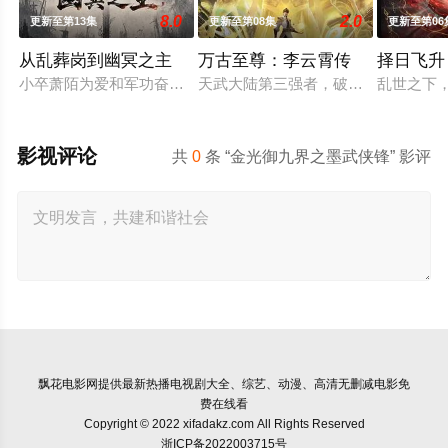
8.0
2.0
更新至第13集
更新至第08集
更新至第06
从乱葬岗到幽冥之主
万古至尊：李云霄传
择日飞升
小卒萧陌为爱和军功奋斗三年，却被恋人柳莺儿与将军之子赵昊联
天武大陆第三强者，破军武帝古飞扬
乱世之下
影视评论
共
0
条 “金光御九界之墨武侠锋” 影评
飘花电影网
提供最新热播电视剧大全、综艺、动漫、高清无删减电影免
费在线看
Copyright © 2022 xifadakz.com All Rights Reserved
浙ICP备2022003715号