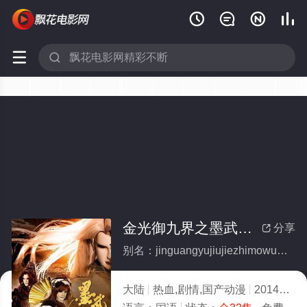






金光御九界之墨武侠锋(全集)
分享

别名：jinguangyujiujiezhimowuxiafeng
大陆
热血,剧情,国产动漫
2014
8.0