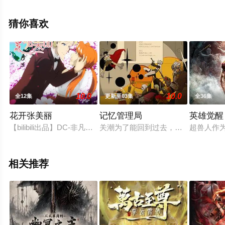
漫全集就上飘花影院，更多相关信息可移步至豆瓣动漫、
电视猫或剧情网等平台了解。
猜你喜欢
。
10.0
10.0
全12集
更新至03集
全36集
花开张美丽
记忆管理局
英雄觉醒
【bilibili出品】DC-非凡大陆 人气漫画改编动画《花开张
关潮为了能回到过去，寻找着能启动时
超兽人作
相关推荐