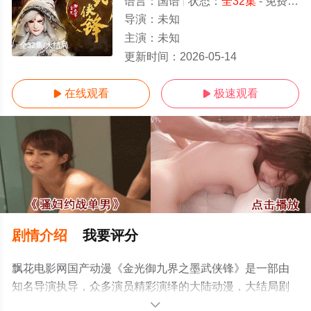
语言：
国语
状态：
全32集
- 免费在线观看
导演：
未知
主演：
未知
全32集/大结局
更新时间：
2026-05-14
在线观看
极速观看


剧情介绍
我要评分
飘花电影网国产动漫《金光御九界之墨武侠锋》是一部由
知名导演执导，众多演员精彩演绎的大陆动漫，大结局剧
情已揭晓（全32集），手机免费观看高清未删减完整版动
