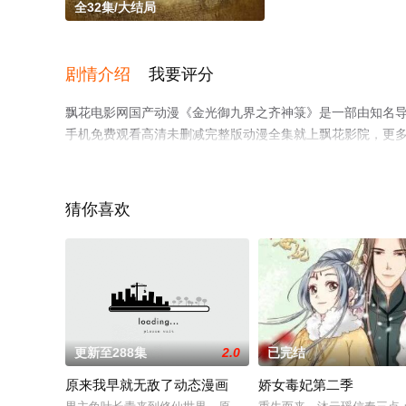
全32集/大结局
剧情介绍
我要评分
飘花电影网国产动漫《金光御九界之齐神箓》是一部由知名导
手机免费观看高清未删减完整版动漫全集就上飘花影院，更
猜你喜欢
。
更新至288集
2.0
已完结
原来我早就无敌了动态漫画
娇女毒妃第二季