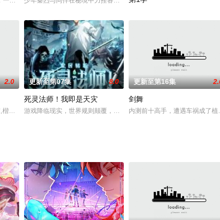
系统傍身拥有外挂，却因为没有灵根，连最普通的修仙者都当不了。无奈的他只
：一不与人为善，二不斩草留根，三不相信真情，所以，她手段狠辣、横行无忌
少年秦烈与同伴在秘境中力挫各方势力的青年才俊，秦烈不但成功收
江鱼儿带着系统穿越修真世界，
2.0
更新至第07集
8.0
更新至第16集
2.
死灵法师！我即是天灾
剑舞
美猴王》即将于寒假期间与广大少年朋友见面。《美猴王》是央视动画精心打造
暖渡,楷枫,西拉
游戏降临现实，世界规则颠覆，人类进入全民转职时代。 唯有成为转
内测前十高手，遭遇车祸成了植