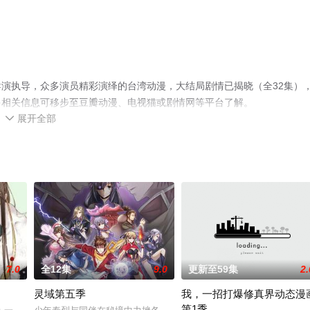
演执导，众多演员精彩演绎的台湾动漫，大结局剧情已揭晓（全32集）
多相关信息可移步至豆瓣动漫、电视猫或剧情网等平台了解。
展开全部

7.0
全12集
9.0
更新至59集
2.
灵域第五季
我，一招打爆修真界动态漫
第1季