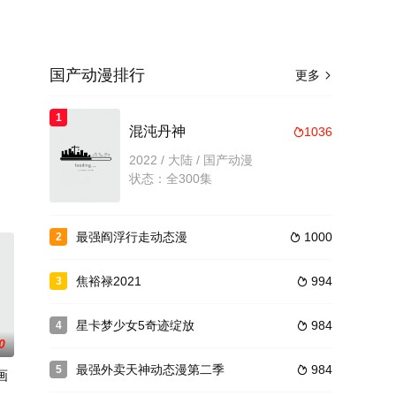
国产动漫排行
更多

，
1
混沌丹神
1036

2022 / 大陆 / 国产动漫
状态：全300集
最强阎浮行走动态漫
1000
2

焦裕禄2021
994
3

星卡梦少女5奇迹绽放
984
4

0
最强外卖天神动态漫第二季
984
5

画