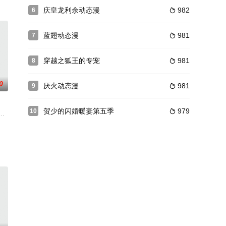
能蜗
，宁可搅得天翻地覆，也不委曲求全，可
服了木、火、雷、冰四灵兽和封魔碑，还在秘境之中意外获得了各方势力觊觎已
庆皇龙利余动态漫
982
6

本以为可以作威作福，却没想到，想要让这系统升级，他需要不停的挨揍。就
蓝翅动态漫
981
7

穿越之狐王的专宠
981
8

0
厌火动态漫
981
9

贺少的闪婚暖妻第五季
979
10

的
职者！升级变强！方能站上世界之巅！ 转职当天，林默语成为唯一性隐藏职
物人，而游戏中的他却成了怪物，无尽进化后，杀得全服菜鸟闻风丧胆，顺便