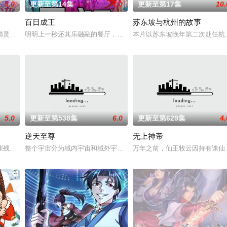
4.0
更新至第14集
7.0
更新至第17集
10.
百日成王
苏东坡与杭州的故事
徒手撕天地。星辰镇昔日天才辰天，十岁后武魂沉寂、灵海枯竭，自此沦为家族
精灵竟然成了关键所在！东方桃子与伙伴们一边为救治师父森木宇冲击仙蜜试炼
明明上一秒还其乐融融的餐厅，下一秒竟然血流成河……明明是爱民如
本片以苏东坡晚年第二次赴任杭
5.0
更新至第538集
6.0
更新至第629集
4.
逆天至尊
无上神帝
为转职者！升级变强！方能站上世界之巅！ 转职当天，林默语成为唯一性隐藏
摧残，主角孟川自小立下为母复仇的誓言，以镜湖道院为起点，凭借坚毅无畏的
整个宇宙分为域内宇宙和域外宇宙，两个宇宙彼此为敌，域外宇宙由天
万年之前，仙王牧云因持有诛仙