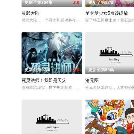
更新至第204集
2.0
更新至第12集
灵武大陆
星卡梦少女5奇迹绽放
灵武大陆，一个灵力和武魂并存的世界，灵修一念动山河，武者
影子特工再度来袭！宝石族
更新至第07集
8.0
更新至第89集
死灵法师！我即是天灾
沧元图
游戏降临现实，世界规则颠覆，人类进入全民转职时代。 唯有成
沧元界妖邪作乱，人族饱受