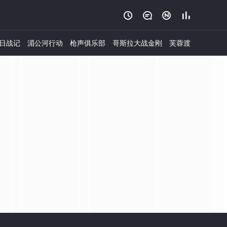




日战记
湄公河行动
枪声俱乐部
哥斯拉大战金刚
芙蓉渡