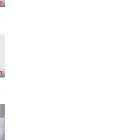
0
废物
赛冠军，一边暗中追查潜伏在参赛者中的
子的君王下一秒竟然变成嗜血凶兽……“明”失去了一切在乎的人，这个糟糕
州，与老友佛印（一心想将苏东坡渡入佛门）、辽国女粉丝耶律云（原型为高
0
职
心志与利落果决的刀法身手，惩处奸恶，
魔统治，域内宇宙分为神界，仙界，凡间。 在宇宙中，像天罚大陆这样的凡
图而遭人暗算，残魂沉睡万年之后，在天运大陆南云帝国有名的“废物牧云”身