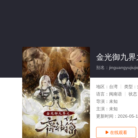
金光御九界
别名：jinguangyujiujie
地区：
台湾
类型：
语言：
闽南语
状态
导演：
未知
主演：
未知
更新时间：
2026-05-
在线观看
