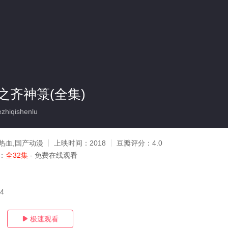
之齐神箓(全集)
zhiqishenlu
热血,国产动漫
上映时间：
2018
豆瓣评分：
4.0
：
全32集
- 免费在线观看
14
极速观看
