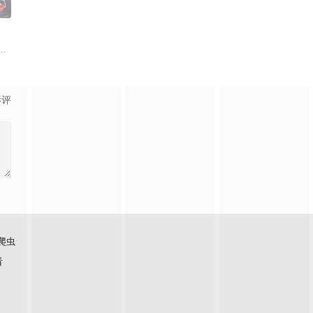
0
，以充满趣味的方式应对生活琐事或难题
国开始新的冒险，意外与凤凰神宗弟子结下梁子，同时也结识了凤凰神女，雪
一群人被抓来准备为妖怪过寿陪葬。正当陈克绝望之时，系统上线，名为诸天抽
影评
爬虫
看