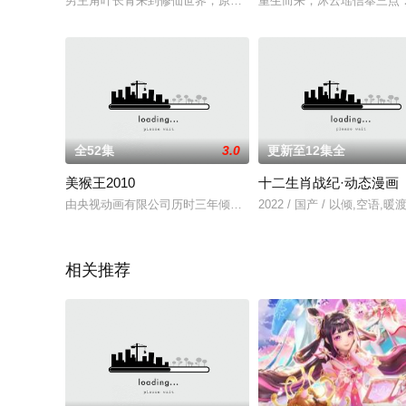
男主角叶长青来到修仙世界，原以为自己能像其他爽文主角一样
重生而来，沐云瑶信奉三点
全52集
3.0
更新至12集全
美猴王2010
十二生肖战纪·动态漫画
由央视动画有限公司历时三年倾力打造的52集大型系列动画片《
2022 / 国产 / 以倾,空语,
相关推荐