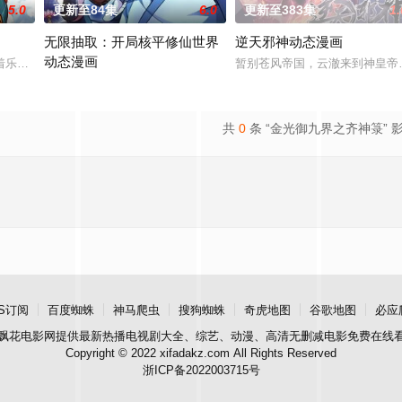
5.0
更新至84集
6.0
更新至383集
1.
无限抽取：开局核平修仙世界
逆天邪神动态漫画
动态漫画
画正式启动！
着乐观善良的少年锤锤和他性格各异的家人朋友们，他们在日常琐事中脑洞大开
暂别苍风帝国，云澈来到神皇帝
陈克意外被大运重卡撞上身亡后穿越到修仙世界，醒来时发现自己和
共
0
条 “金光御九界之齐神箓” 
S订阅
百度蜘蛛
神马爬虫
搜狗蜘蛛
奇虎地图
谷歌地图
必应
飘花电影网
提供最新热播电视剧大全、综艺、动漫、高清无删减电影免费在线
Copyright © 2022 xifadakz.com All Rights Reserved
浙ICP备2022003715号