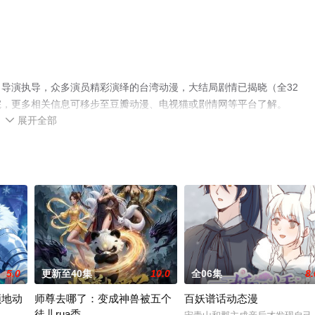
导演执导，众多演员精彩演绎的台湾动漫，大结局剧情已揭晓（全32
院，更多相关信息可移步至豆瓣动漫、电视猫或剧情网等平台了解。
展开全部

5.0
更新至40集
10.0
全06集
8.
领地动
师尊去哪了：变成神兽被五个
百妖谱话动态漫
徒儿rua秃