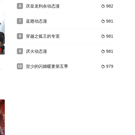
兽袭
的最爱是竹雪，逐渐回忆起与竹雪相知相识的点点滴滴，竹雪与宋青山年少相
庆皇龙利余动态漫
982
6

，召异族造机甲，在冰封末世打造出
！绑定三界羁绊系统，需靠徒弟爱慕值才能恢复人身。他被迫卖萌躺平，被五位
蓝翅动态漫
981
7

穿越之狐王的专宠
981
8

0
厌火动态漫
981
9

贺少的闪婚暖妻第五季
979
10

天穹
向穿越的能力，没有选择独行倒卖，而是带着丧尸样本与基因药剂主动向国家
职者！升级变强！方能站上世界之巅！ 转职当天，林默语成为唯一性隐藏职