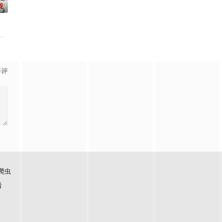
0
凝儿，面对两位女神的青睐，他该如何抉
门参加入门考核，最终被墨大夫收入门下。墨大夫一开始对韩立悉心培养、传授
库斯在一场乌龙中意外成为了“神秘学事件对策部”的负责人。面对星锑、兔毛
影评
爬虫
看