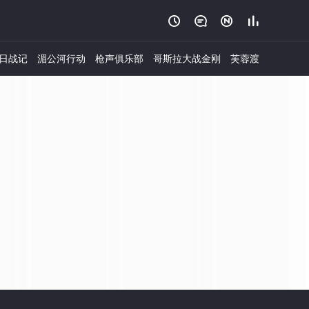




日战记
湄公河行动
枪声俱乐部
哥斯拉大战金刚
芙蓉渡