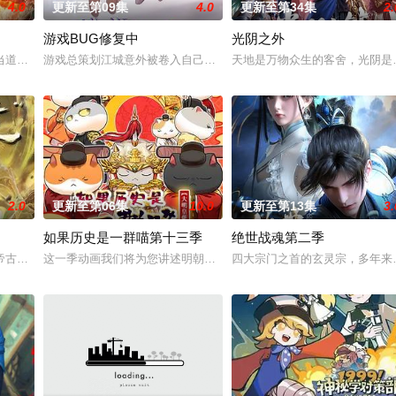
4.0
更新至第09集
4.0
更新至第34集
2.
游戏BUG修复中
光阴之外
画正式启动！
当道。又值幽界入侵，人、幽两界势力荼毒人间，捕蛇者许应因看不惯为幽界卖
游戏总策划江城意外被卷入自己设计的《诸神黄昏》游戏世界，与觉醒
天地是万物众生的客舍，光阴是
2.0
更新至第06集
10.0
更新至第13集
3.
如果历史是一群喵第十三季
绝世战魂第二季
手背叛，残忍杀害后抛尸乱葬岗。濒死之际，他唤醒了上古魔刀“幽冥”，获得
帝古飞扬被世界规则所限，修为困在九天武帝境多年，难以突破。为了摆脱困境
这一季动画我们将为您讲述明朝前期的故事。明朝从元末乱世中浴火
四大宗门之首的玄灵宗，多年来