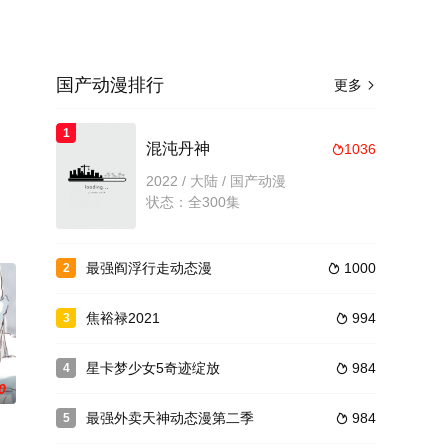
国产动漫排行
更多

1
混沌丹神
1036

2022 / 大陆 / 国产动漫
状态：全300集
最强阎浮行走动态漫
1000
2

焦裕禄2021
994
3

星卡梦少女5奇迹绽放
984
4

0
最强外卖天神动态漫第二季
984
5
