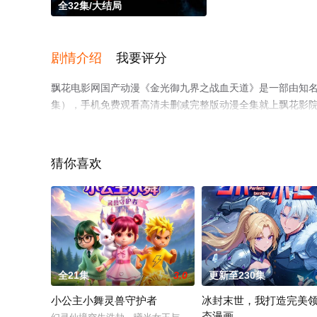
全32集/大结局
剧情介绍
我要评分
飘花电影网国产动漫《金光御九界之战血天道》是一部由知名
集），手机免费观看高清未删减完整版动漫全集就上飘花影
猜你喜欢
。
全21集
3.0
更新至230集
小公主小舞灵兽守护者
冰封末世，我打造完美
态漫画