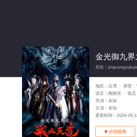
金光御九界
别名：jinguangyujiuji
地区：
台湾
类型：
语言：
闽南语
状态
导演：
未知
主演：
未知
更新时间：
2026-05-
在线观看
