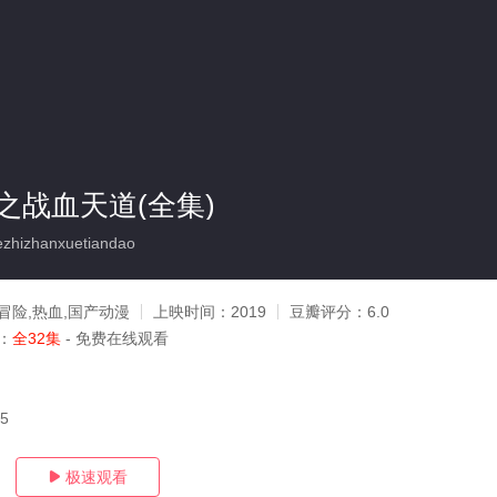
之战血天道(全集)
ezhizhanxuetiandao
冒险,热血,国产动漫
上映时间：
2019
豆瓣评分：
6.0
：
全32集
- 免费在线观看
15
极速观看
