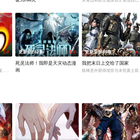
遭魔化，世界濒临崩塌。危机蔓延至现实世界，少女小舞与柔柔意外遭遇魔化灵
宋青山和郡主成亲后才发现自己
零下70度只靠一座篝火。曹星激活唯一SSS级“永恒之力”，囤粮炼钢建圣城
渡劫期魔尊白泽渡劫失败，竟重生为青云宗一只毫无灵力的熊猫幼崽
1.0
更新至282集
5.0
更新至第30集
4.
死灵法师！我即是天灾动态漫
我把末日上交给了国家
画
环境、见识了神奇的火星自然景象。没想到火星上还存在着许多非同一般的人造
漫，祝贺党成立100周年。
陈锋意外获得现世与末世废土双
游戏降临现实，世界规则颠覆，人类进入全民转职时代。 唯有成为转