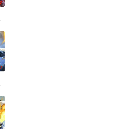
0
命的草头神欺压百姓，反抗犯下弑神之罪
自我意识的最终BOSS苏夜被迫绑定，二人因系统强制任务结伴踏上修复世
古往今来的过客。残面张开诡异之眼，所视之处生灵涂炭，化为永恒的禁区。
0
驱
，借助神霄宫主曲红颜对自己的爱慕，布
而生的大一统王朝，可在建国初期就面临着重重危机。是谁将明朝推上了巅峰？
第一次来临水城选拔弟子，方秦两家围绕这一个将决定二者命运的契机，展开