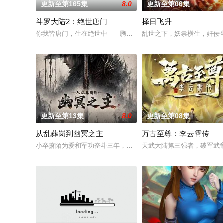
更新至第165集
8.0
更新至第06集
斗罗大陆2：绝世唐门
择日飞升
你我皆唐门，生在绝世中——腾讯视频《斗罗大陆绝世唐门》动
乱世之下，妖祟横生，奸佞
更新至第13集
8.0
更新至第08集
从乱葬岗到幽冥之主
万古至尊：李云霄传
小卒萧陌为爱和军功奋斗三年，却被恋人柳莺儿与将军之子赵昊联
天武大陆第三强者，破军武