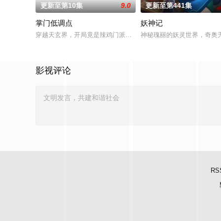
更新至第10集
9.0
更新至第441集
掌门低调点
妖神记
穿越天玄界，开局竟是辣鸡门派掌门人！都市氪金人重生游戏异
神秘瑰丽的妖灵世界，奇奥
影视评论
RS