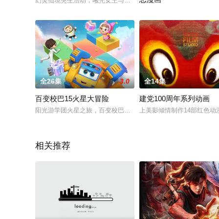
幻灵仙境突生浩劫，曦光女王与反派月影展开激战，仙境灵兽惨
游戏《冰封纪元》降临现实，
全26集
3.0
全14集
百变校巴15火星大冒险
建党100周年系列动画
阳光游学团火星之旅，百变校巴带领大家探索了独特的火星地理
上美影倾情制作14部红色动
相关推荐