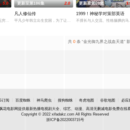
5.0
更新至第186集
2.0
更新至第03集
3.
凡人修仙传
1999！神秘学对策部英语
界，拿玩家当走狗，收世界主角做小弟，论装逼我只认天下第一！
无穷的时空妖灵之书，聂离追寻着世界真相。美丽温柔的叶紫芸、倔强高傲的肖
平凡少年韩立出生贫困，为了让家人过上更好的生活，自愿前去七玄
不擅长与人交流、性格腼腆的马
共
0
条 “金光御九界之战血天道” 
S订阅
百度蜘蛛
神马爬虫
搜狗蜘蛛
奇虎地图
谷歌地图
必应
飘花电影网
提供最新热播电视剧大全、综艺、动漫、高清无删减电影免费在线
Copyright © 2022 xifadakz.com All Rights Reserved
浙ICP备2022003715号