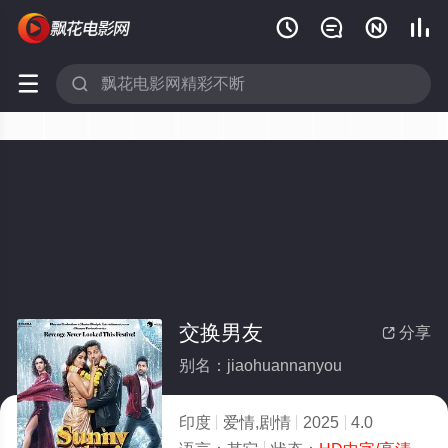






交换男友
分享

别名：jiaohuannanyou
印度
爱情,剧情
2025
4.0