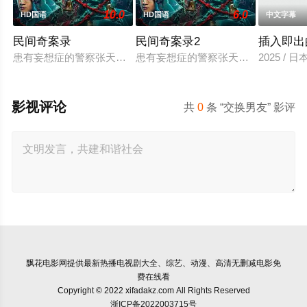
10.0
6.0
HD国语
HD国语
中文字幕
民间奇案录
民间奇案录2
插入即出
患有妄想症的警察张天盛遇上一起离奇的神像杀人事件，勘案过程
患有妄想症的警察张天盛遇上一起离奇
2025 / 
影视评论
共
0
条 “交换男友” 影评
飘花电影网
提供最新热播电视剧大全、综艺、动漫、高清无删减电影免
费在线看
Copyright © 2022 xifadakz.com All Rights Reserved
浙ICP备2022003715号