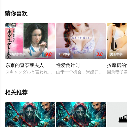
夫,Manoj,Joshi,Nishigandha,Wad,曼尼殊·保罗,阿尔卡·芭
朵拉·卡肖
猜你喜欢
尔,Madan,Nazneen,Akshaan,Sehrawat,Nitish,Nirmal,Neeraj
等演员精彩演绎的印度电影，手机免费观看高清未删减完
整版电影大全就上飘花影院，更多相关信息可移步至豆瓣
电影、电视猫或剧情网等平台了解。
9.0
3.0
HD独家中字
HD中字
更新中字
东京的查泰莱夫人
性爱倒计时
按摩房的
。
スキャンダルと言われても運命を蹴って私は走る！白樺林は見
由于一个机会，米娜开始看到她的余生
因为妻子
相关推荐