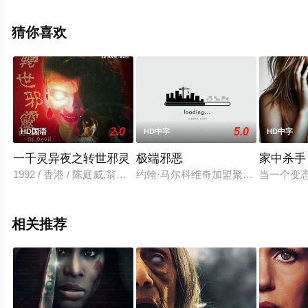
克鲁兹,米歇尔·L·皮特斯等演员精彩演绎的美国电影，手机
免费观看高清未删减完整版电影大全就上飘花影院，更多
猜你喜欢
相关信息可移步至豆瓣电影、电视猫或剧情网等平台了
解。
2.0
5.0
HD国语
HD中字
HD中字
。
一千灵异夜之转世邪灵
极端邪恶
家中杀手
1992 / 香港 / 陈庭威,翁虹,陈志豪,施绮莲,邱展鹏,关伟伦,石中玉
约翰·马尔科维奇加盟聚焦史上最著名的连
当一个变
相关推荐