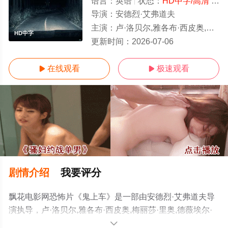
语言：
英语
状态：
HD中字/高清
- 免费在线观看
导演：
安德烈·艾弗道夫
主演：
卢·洛贝尔,雅各布·西皮奥,梅丽莎·里奥,德薇埃尔·约翰逊,邦妮·迪肖恩,布雷特·贝德罗西
HD中字
更新时间：
2026-07-06
在线观看
极速观看


剧情介绍
我要评分
飘花电影网恐怖片《鬼上车》是一部由安德烈·艾弗道夫导
演执导，卢·洛贝尔,雅各布·西皮奥,梅丽莎·里奥,德薇埃尔·
约翰逊,邦妮·迪肖恩,布雷特·贝德罗西安,托尼·杜佩,杰西卡·
