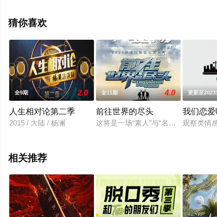
高清未删减完整版综艺节目就上飘花影院，更多相关信息
可移步至豆瓣综艺、电视猫或剧情网等平台了解。
猜你喜欢
。
2.0
4.0
全9期
全11期
更新至2023
人生相对论第二季
前往世界的尽头
我们恋爱
2015 / 大陆 / 杨澜
这将是一场“素人”与“名人”共同携手
观察类情
相关推荐