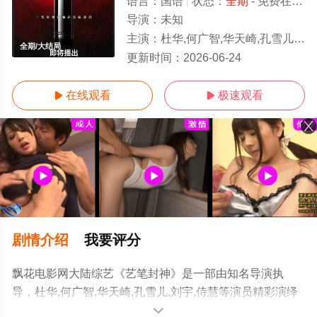
语言：
国语
状态：
全期
- 免费在线观看
导演：
未知
主演：
杜华,何广智,华天崎,孔雪儿,刘宇,侍慧
全期/大结局
更新时间：
2026-06-24
在线观看
极速观看


剧情介绍
我要评分
飘花电影网大陆综艺《艺笔封神》是一部由知名导演执
导，杜华,何广智,华天崎,孔雪儿,刘宇,侍慧等演员精彩演绎
的大陆综艺，大结局剧情已揭晓（全期），手机免费观看
