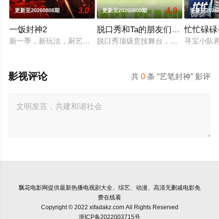
3.0
1.0
更新至20260808期
更新至20260808期
更新至2026
一饭封神2
脱口秀和Ta的朋友们第三季
忙忙碌碌
新一季，新玩法，厨艺展示全新升级！厨神级的美味将持续上演
脱口秀顶级竞技舞台，年度热梗发源地
寻宝小队
影视评论
共
0
条 “艺笔封神” 影评
飘花电影网
提供最新热播电视剧大全、综艺、动漫、高清无删减电影免
费在线看
Copyright © 2022 xifadakz.com All Rights Reserved
浙ICP备2022003715号