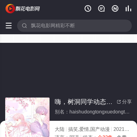






嗨，树洞同学动态漫(全集)
分享

别名：haishudongtongxuedongtaiman
大陆
搞笑,爱情,国产动漫
2021
1.0