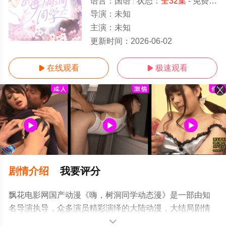
语言：
国语
状态：
全32集
- 免费在线观看
导演：
未知
主演：
未知
全32集/大结局
更新时间：
2026-06-02
在线观看
极速观看


剧情介绍
我要评分
飘花电影网国产动漫《嗨，树洞同学动态漫》是一部由知
名导演执导，众多演员精彩演绎的大陆动漫，大结局剧情
已揭晓（全32集），手机免费观看高清未删减完整版动漫
