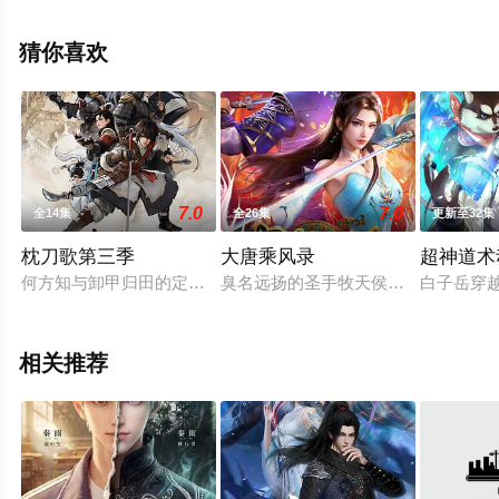
全集就上飘花影院，更多相关信息可移步至豆瓣动漫、电
视猫或剧情网等平台了解。
猜你喜欢
。
7.0
7.0
全14集
全26集
更新至32集
枕刀歌第三季
大唐乘风录
超神道术
何方知与卸甲归田的定武侯告别之后，与退隐后的周骆宾一起继
臭名远扬的圣手牧天侯突遭暗算，引发
白子岳穿
相关推荐