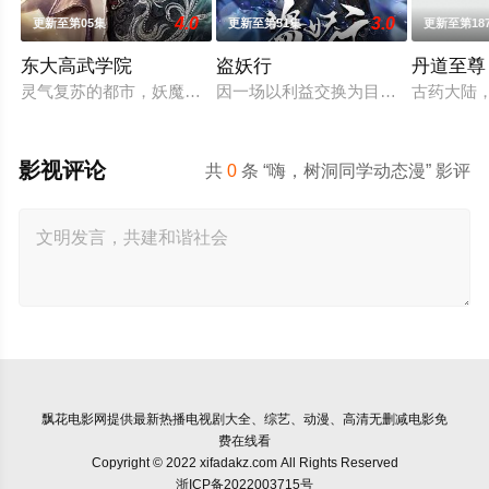
4.0
3.0
更新至第05集
更新至第51集
更新至第18
东大高武学院
盗妖行
丹道至尊
灵气复苏的都市，妖魔入侵威胁来袭，天生废灵根的少年秦雨体
因一场以利益交换为目的的联姻，太
古药大陆
影视评论
共
0
条 “嗨，树洞同学动态漫” 影评
飘花电影网
提供最新热播电视剧大全、综艺、动漫、高清无删减电影免
费在线看
Copyright © 2022 xifadakz.com All Rights Reserved
浙ICP备2022003715号