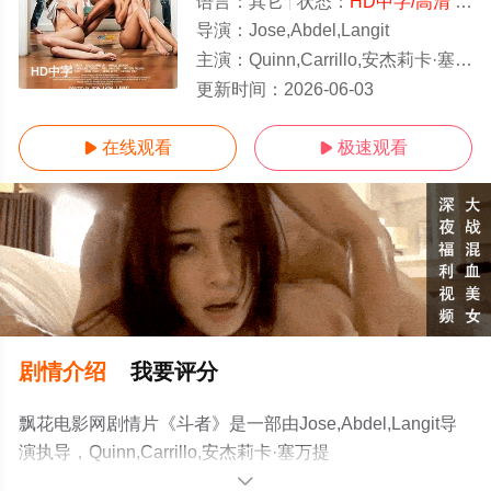
语言：
其它
状态：
HD中字/高清
- 免费在线观看
导演：
Jose,Abdel,Langit
主演：
Quinn,Carrillo,安杰莉卡·塞万提斯,Hershie,De,Leon,丹尼斯·
HD中字
更新时间：
2026-06-03
在线观看
极速观看


剧情介绍
我要评分
飘花电影网剧情片《斗者》是一部由Jose,Abdel,Langit导
演执导，Quinn,Carrillo,安杰莉卡·塞万提
斯,Hershie,De,Leon,丹尼斯·埃斯特
