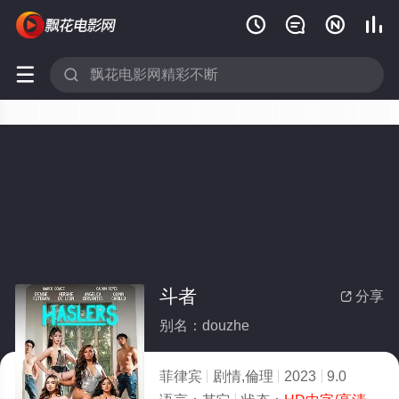






斗者
分享

别名：douzhe
菲律宾
剧情,倫理
2023
9.0