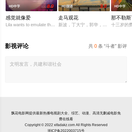
8.0
9.0
HD中字
HD国语
HD中字
感觉就像爱
走马观花
那不勒斯
Lila wants to emulate the sexual exploits of her more experienced
新波，丁大宁，郭华，程一木他们毕
十三岁的
影视评论
共
0
条 “斗者” 影评
飘花电影网
提供最新热播电视剧大全、综艺、动漫、高清无删减电影免
费在线看
Copyright © 2022 xifadakz.com All Rights Reserved
浙ICP备2022003715号