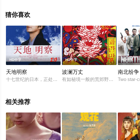
万,Calvin,Reyes,Marco,Gomez,Alvaro,Oteyza,Elmo,Elarmo,Jr
等演员精彩演绎的菲律宾电影，手机免费观看高清未删减
猜你喜欢
完整版电影大全就上飘花影院，更多相关信息可移步至豆
瓣电影、电视猫或剧情网等平台了解。
1.0
7.0
HD中字
HD中字
HD中字
。
天地明察
波澜万丈
南北纷争
十七世纪的日本，正处于德川幕府统治的强盛时期。时为第四代将
有如秘境一般的荒郊野外，逡巡着一
Two star-c
相关推荐