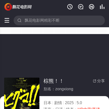






棕熊！！
分享

别名：zongxiong
日本
剧情
2025
5.0