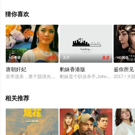
移步至豆瓣电影、电视猫或剧情网等平台了解。
猜你喜欢
。
9.0
8.0
HD粤语
正片
HD国语
唐朝奸妃
豹妹香港版
鉴你所见
皇帝选美，逐个脱清光，佳丽如云，靓到失魂，唐朝中叶，玄宗
豹妹是个职业杀手,John是一名O记
2017 /
相关推荐