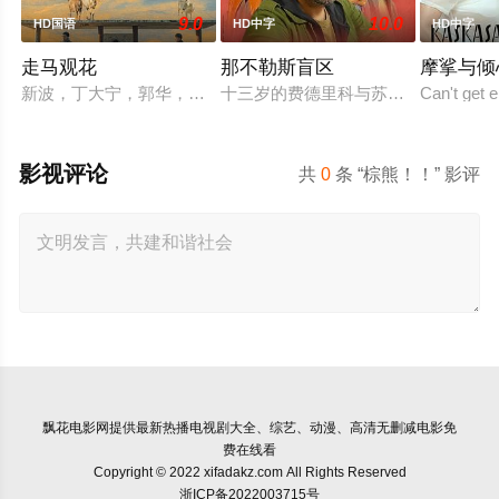
9.0
10.0
HD国语
HD中字
HD中字
走马观花
那不勒斯盲区
摩挲与倾
新波，丁大宁，郭华，程一木他们毕业于同一所大学。他们和很
十三岁的费德里科与苏西，是那不勒
Can't get 
影视评论
共
0
条 “棕熊！！” 影评
飘花电影网
提供最新热播电视剧大全、综艺、动漫、高清无删减电影免
费在线看
Copyright © 2022 xifadakz.com All Rights Reserved
浙ICP备2022003715号