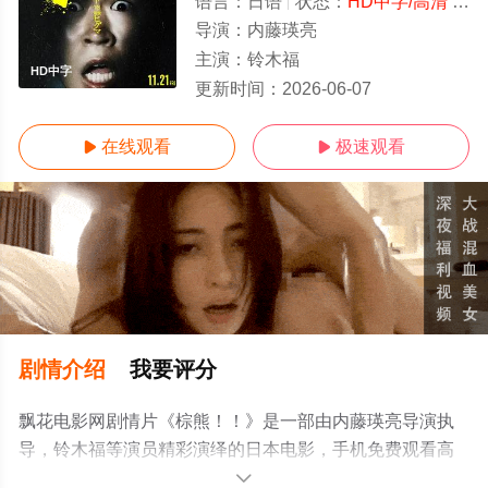
语言：
日语
状态：
HD中字/高清
- 免费在线观看
导演：
内藤瑛亮
主演：
铃木福
HD中字
更新时间：
2026-06-07
在线观看
极速观看


剧情介绍
我要评分
飘花电影网剧情片《棕熊！！》是一部由内藤瑛亮导演执
导，铃木福等演员精彩演绎的日本电影，手机免费观看高
清未删减完整版电影大全就上飘花影院，更多相关信息可
