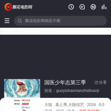






国医少年志第三季
分享

别名：guoyishaonianzhidisanji
大陆
真人秀,大陆综艺
2026
8.0