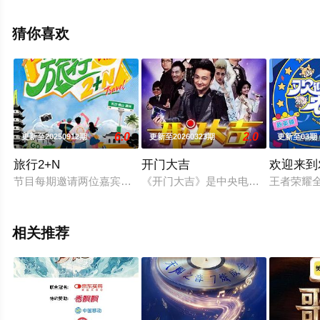
飘花影院，更多相关信息可移步至豆瓣综艺、电视猫或剧
情网等平台了解。
猜你喜欢
。
6.0
2.0
更新至20250912期
更新至20260323期
更新至03期
旅行2+N
开门大吉
欢迎来到
节目每期邀请两位嘉宾持专属“City Crush 邀请函”深入一
《开门大吉》是中央电视台全新推出的
王者荣耀
相关推荐