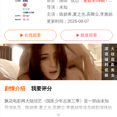
语言：
国语
状态：
更新至09期
- 免费在线观看
导演：
未知
主演：
陈妍希,夏之光,高卿尘,李雅娟
更新至09期
更新时间：
2026-08-07
在线观看
极速观看


剧情介绍
我要评分
飘花电影网大陆综艺《国医少年志第三季》是一部由未知
导演执导，陈妍希,夏之光,高卿尘,李雅娟等演员精彩演绎的
大陆综艺，手机免费观看高清未删减完整版综艺节目就上
