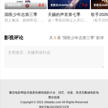
8.0
7.0
更新至09期
更新至20260807期
更新至2026
国医少年志第三季
天赐的声音第七季
歌手2026
四人集结，新程即启。和陈妍希、夏之光、高卿尘、李雅娟一起
这一季依旧有让人开口就想跟唱的歌
《歌手2
影视评论
共
0
条 “国医少年志第三季” 影评
飘花电影网
提供最新热播电视剧大全、综艺、动漫、高清无删减电影免
费在线看
Copyright © 2022 xifadakz.com All Rights Reserved
浙ICP备2022003715号