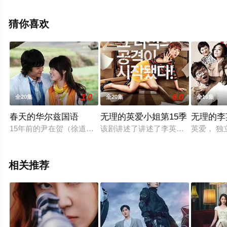
整版电视剧全集就上飘花影院，更多相关信息可移步至豆
瓣电视剧、电视猫或剧情网等平台了解。
猜你喜欢
。
1.0
6.0
全20集
全20集
全16集
春天的华尔兹国语
无理的英爱小姐第15季
无理的李
15年前的尹在贺（徐道英 饰）跟随着家人来到了一个不知名的
该剧讲述了讲述了李英爱小姐在家庭
英爱， 独
相关推荐