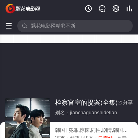






检察官室的提案(全集)
分享

别名：jianchaguanshidetian
韩国
犯罪,惊悚,同性,剧情,韩国
2026