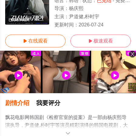
语言：
韩语
状态：
已完结
- 免费在线观看
导演：
杨庆熙
主演：
尹道健,朴时宇
已完结/大结局
更新时间：
2026-07-24
在线观看
极速观看


剧情介绍
我要评分
飘花电影网韩国剧《检察官室的提案》是一部由杨庆熙导
演执导，尹道健,朴时宇等演员精彩演绎的韩国电视剧，大
结局剧情已揭晓（已完结），手机免费观看高清未删减完
