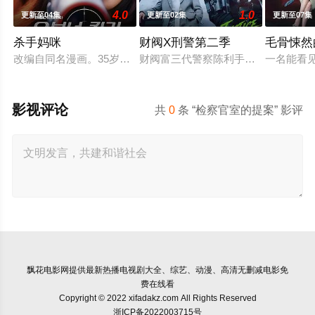
4.0
1.0
更新至04集
更新至02集
更新至07集
杀手妈咪
财阀X刑警第二季
毛骨悚然
改编自同名漫画。35岁的俞宝娜过着相夫教子的普通生活。表面
财阀富三代警察陈利手（安普贤 饰）
一名能看
影视评论
共
0
条 “检察官室的提案” 影评
飘花电影网
提供最新热播电视剧大全、综艺、动漫、高清无删减电影免
费在线看
Copyright © 2022 xifadakz.com All Rights Reserved
浙ICP备2022003715号