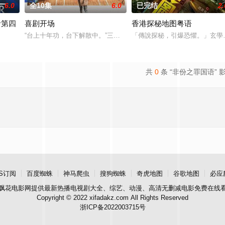
6.0
全10集
6.0
已完结
2.
者第四
喜剧开场
香港探秘地图粤语
“台上十年功，台下解散中。”三人搞笑戏剧组合“红白蓝”寻求无悔真
「傳說探秘，引爆恐懼。」玄學
于1999年开始播出，是首播于1990年的美国电视史上播映时间最长犯罪剧
共
0
条 “非份之罪国语” 
S订阅
百度蜘蛛
神马爬虫
搜狗蜘蛛
奇虎地图
谷歌地图
必应
飘花电影网
提供最新热播电视剧大全、综艺、动漫、高清无删减电影免费在线
Copyright © 2022 xifadakz.com All Rights Reserved
浙ICP备2022003715号