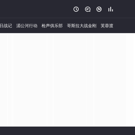




日战记
湄公河行动
枪声俱乐部
哥斯拉大战金刚
芙蓉渡