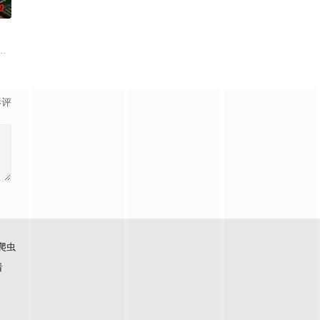
0
生活，十年之约，不成功，便解散！眼见约定之日即将到期，三兄弟发力挥
大師莊一臣（黎耀祥飾）創立探秘頻道，以香港各處神秘地點作招徠宣揚迷信
集《法律与秩序》的三部姐妹剧之一
影评
爬虫
看