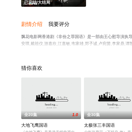
已完结/大结局
剧情介绍
我要评分
飘花电影网香港剧《非份之罪国语》是一部由王心慰导演执导，吴启
安琪,戴祖仪,游嘉欣,江嘉敏,韦家雄,郑子诚,卢宛茵,李家鼎,谭
敏芝,区霭玲,方绍聪,梁证嘉,陈嘉俊,关枫馨,彭翔翎,等演
减完整版电视剧全集就上飘花影院，更多相关信息可移步至
猜你喜欢
。
全20集
1.0
全30集
大地飞鹰国语
太极张三丰国语