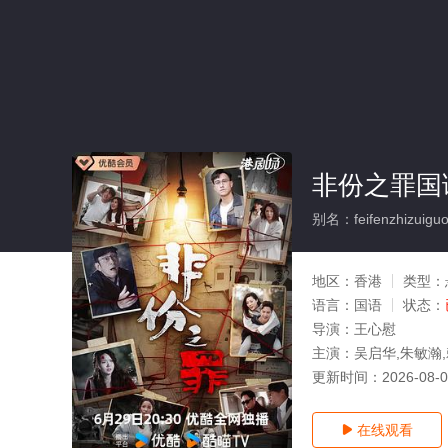
非份之罪国语
别名：feifenzhizuigu
地区：
香港
类型：
语言：
国语
状态：
导演：
王心慰
主演：
吴启华,朱敏瀚,
更新时间：
2026-08-
在线观看
