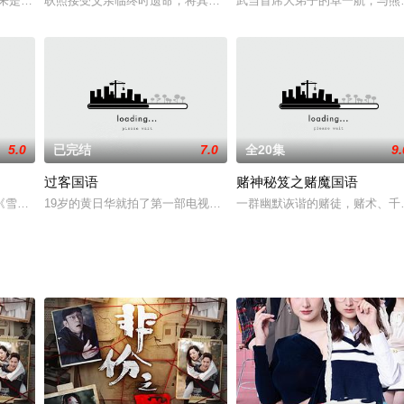
侠电视剧，于1992年搬上荧屏，吴镇宇饰浪子方伟，黎美娴一人分饰两角，将
原来是少林寺的打杂僧人，虽然一直向往练武，然而每天接触到的都是些洗衣、
耿照接受父亲临终时遗命，将其遗书送与大宋皇帝，以祈宋室能凭遗
武当首席大弟子的卓一航，与熊
5.0
已完结
7.0
全20集
9.
过客国语
赌神秘笈之赌魔国语
）因触犯了天条而被贬入凡间，他们必须经历人间的种种悲欢离合，行善积德，才
《雪山飞狐》，李自成亡国后，他旗下的四大侍卫——胡、苗、范、田家开始了
19岁的黄日华就拍了第一部电视剧《过客》(1981)，而且仅凭这
一群幽默诙谐的赌徒，赌术、千