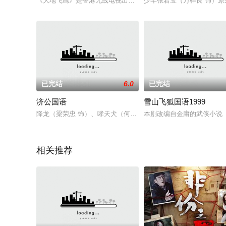
《大地飞鹰》是香港无线电视出品的改编自古龙同名小说的古装武
少年张君宝（万梓良 饰）
已完结
6.0
已完结
济公国语
雪山飞狐国语1999
降龙（梁荣忠 饰）、哮天犬（何宝生 饰）和玉女（梁小冰 饰
本剧改编自金庸的武侠小说
相关推荐