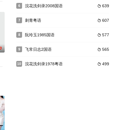
做饭的杂活，令君宝一直郁郁不得志。一
书中记载金国朝中形势，在两国交锋时得以知己知彼；照在偷赴江南途中为金兵
廷弼手下大将岳鸣珂在宫廷联手阻止了一场宫廷政变后，一齐誓为国效命，铲
浣花洗剑录2008国语
639
6

刺青粤语
607
7

阮玲玉1985国语
577
8

0
飞常日志2国语
565
9

浣花洗剑录1978粤语
499
10

夺宝之争，后来演化成四家的世代为仇。
部电视剧就迅速走红香港，这是一个奇迹。他演的那个角色本来是为周润发
术变幻无穷，ATV爆笑作品！看张家辉、江华如何从街头混混练成赌神秘笈，