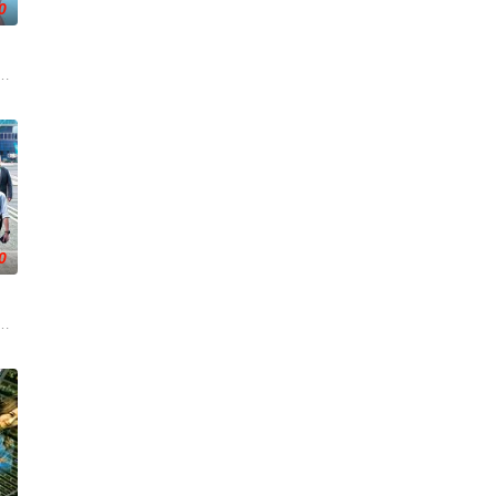
0
而故
之想被無限放大，一不經意，便陷入道德
錢與權勢、追求不屬於自己的愛，非份之想被無限放大，一不經意，便陷入道德
公和她唯一的閨蜜的姦情，慘遭兩人狠下毒手。坎坷的她竟然「死而復生」，
0
的幸
得律師高哲行（郭晉安飾）在她出獄後，
旅客體驗總經理楊尚偉與夥伴呂芷珊、陳杰、李勝祥，率各部門迅速應變。港灣
球系統故障而出現混亂，客運大樓及旅客體驗總經理楊尚偉與夥伴呂芷珊、陳