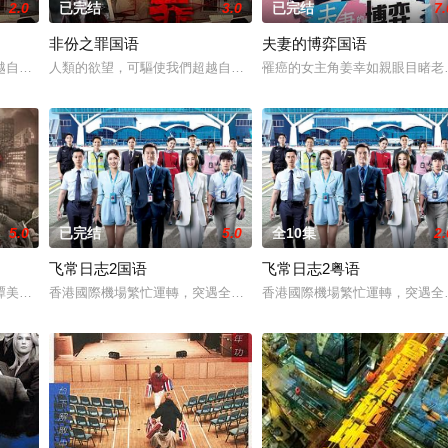
2.0
已完结
3.0
已完结
7.
非份之罪国语
夫妻的博弈国语
爱．回家之开心速递》，「过往的处境剧都是以家庭为主，今次当然不例外啦。
越自我，然而，當欲望失控，過份貪圖金錢與權勢、追求不屬於自己的愛，非份
人類的欲望，可驅使我們超越自我，然而，當欲望失控，過份貪圖金
罹癌的女主角姜幸如親眼目睹老
5.0
已完结
5.0
全10集
2.
飞常日志2国语
飞常日志2粤语
兩人狠下毒手。坎坷的她竟然「死而復生」，奇迹地回到五年前⋯獲得「重生」
譚美貞（田蕊妮飾），為了袒護犯了法的男友（楊明飾），令自己身陷囹圄。幸
香港國際機場繁忙運轉，突遇全球系統故障而出現混亂，客運大樓及
香港國際機場繁忙運轉，突遇全