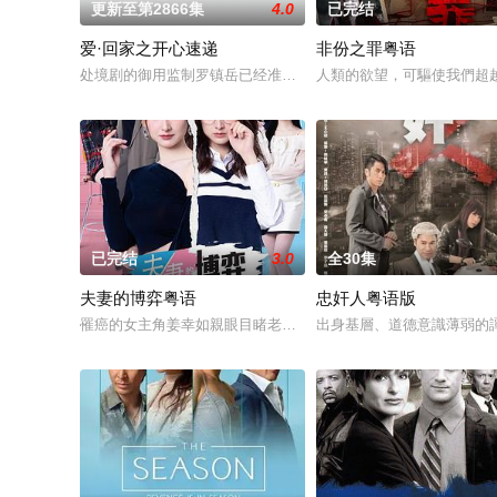
更新至第2866集
4.0
已完结
爱·回家之开心速递
非份之罪粤语
处境剧的御用监制罗镇岳已经准备开拍新一套处境剧，暂定叫《
人類的欲望，可驅使我們超
已完结
3.0
全30集
夫妻的博弈粤语
忠奸人粤语版
罹癌的女主角姜幸如親眼目睹老公和她唯一的閨蜜的姦情，慘遭
出身基層、道德意識薄弱的