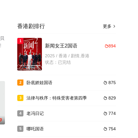
香港剧排行
更多

,贝
1
胡
新闻女王2国语
894

未删
2025 / 香港 / 剧情,香港
状态：已完结
卧底娇娃国语
875
2

法律与秩序：特殊受害者第四季
829
3

老冯日记
774
4

0
哪吒国语
754
5
