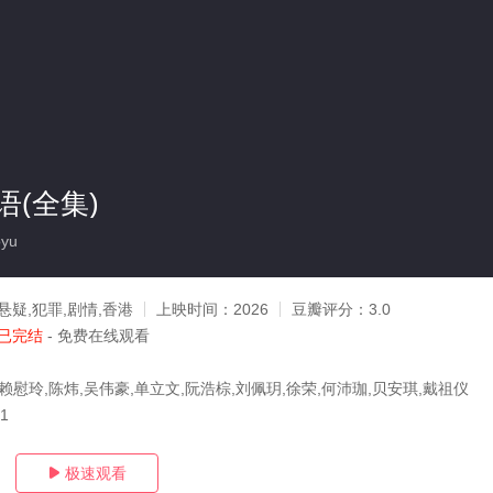
(全集)
oyu
悬疑,犯罪,剧情,香港
上映时间：
2026
豆瓣评分：
3.0
已完结
- 免费在线观看
赖慰玲,陈炜,吴伟豪,单立文,阮浩棕,刘佩玥,徐荣,何沛珈,贝安琪,戴祖仪
01
极速观看
