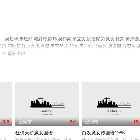
华,朱敏瀚,赖慰玲,陈炜,吴伟豪,单立文,阮浩棕,刘佩玥,徐荣,何沛珈
凯琪,邓智坚,江欣燕,黎燕珊,罗冠兰,苏韵姿,吴沚默,叶靖仪,唐嘉麟,张翼东,
展开全部
员精彩演绎的香港电视剧，大结局剧情已揭晓（已完结），手机免费观看高清

豆瓣电视剧、电视猫或剧情网等平台了解。
3.0
已完结
9.0
已完结
10.
狂侠天骄魔女国语
白发魔女传国语1986