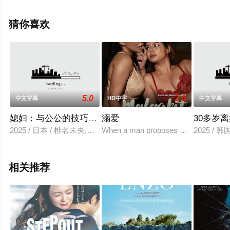
普曼,特蕾茜·林德,安格尔·拓普金斯,詹姆斯·诺贝
尔,Jim,Colegrove,Shannon,Collins,David,Denney,Steve,Farr
猜你喜欢
等演员精彩演绎的美国电影，手机免费观看高清未删减完
整版电影大全就上飘花影院，更多相关信息可移步至豆瓣
电影、电视猫或剧情网等平台了解。
5.0
2.0
中文字幕
HD中字
中文字幕
。
媳妇：与公公的技巧相遇的那天
溺爱
30多岁
2025 / 日本 / 椎名未央,彩奈莉娜,京本望美
When a man proposes marriage to his gi
2025 / 
相关推荐