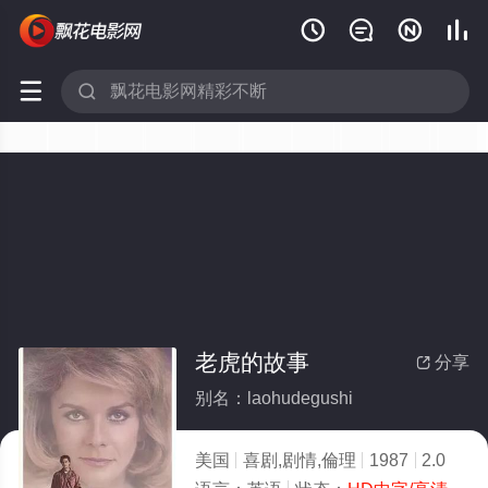






老虎的故事
分享

别名：laohudegushi
美国
喜剧,剧情,倫理
1987
2.0