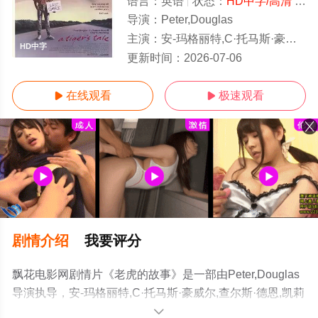
语言：
英语
状态：
HD中字/高清
- 免费在线观看
导演：
Peter,Douglas
主演：
安-玛格丽特,C·托马斯·豪威尔,查尔斯·德恩,凯莉·普雷斯顿,安·韦奇沃斯,威廉.泽布卡
HD中字
更新时间：
2026-07-06
在线观看
极速观看


剧情介绍
我要评分
飘花电影网剧情片《老虎的故事》是一部由Peter,Douglas
导演执导，安-玛格丽特,C·托马斯·豪威尔,查尔斯·德恩,凯莉
·普雷斯顿,安·韦奇沃斯,威廉.泽布卡,蒂姆·汤默逊,史提芬·康
