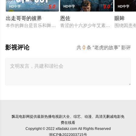
5.0
9.0
HD中字
HD中字
HD中字
出走哥哥的彼界
恩佐
眼眸
本作的舞台是音乐和舞蹈融入生活的冲绳。与母亲朱音、妹妹舞
青涩的十六岁少年艾素不知自己想要
围绕因患
影视评论
共
0
条 “老虎的故事” 影评
飘花电影网
提供最新热播电视剧大全、综艺、动漫、高清无删减电影免
费在线看
Copyright © 2022 xifadakz.com All Rights Reserved
浙ICP备2022003715号