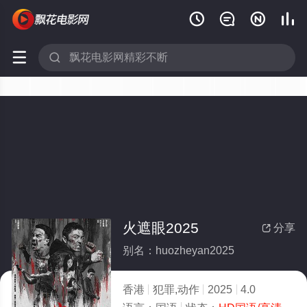






火遮眼2025
分享

别名：huozheyan2025
香港
犯罪,动作
2025
4.0