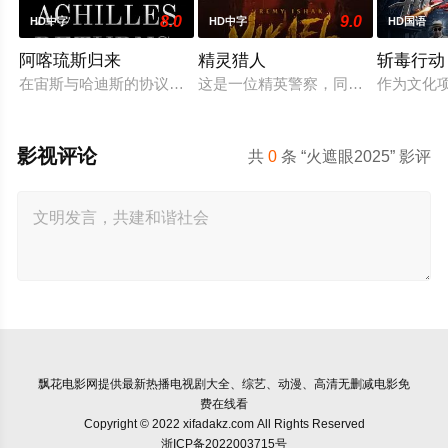
8.0
9.0
HD中字
HD中字
HD国语
阿喀琉斯归来
精灵猎人
斩毒行动
在宙斯与哈迪斯的协议下，年迈的阿喀琉斯被忒提斯从冥界释放
这是一位精英警察，同时也是精灵猎
作为文化项
影视评论
共
0
条 “火遮眼2025” 影评
飘花电影网
提供最新热播电视剧大全、综艺、动漫、高清无删减电影免
费在线看
Copyright © 2022 xifadakz.com All Rights Reserved
浙ICP备2022003715号