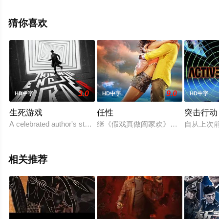
奈·旺扬功,萨哈查·楚姆鲁姆,马鲁特·乍伦素,桑尼·查特维里
亚猜,查亚尼·里提玛等演员精彩演绎的香港电影，手机免费
猜你喜欢
观看高清未删减完整版电影大全就上飘花影院，更多相关
信息可移步至豆瓣电影、电视猫或剧情网等平台了解。
3.0
9.0
HD中字
HD中字
HD中字
。
生死游戏
任性
突击行动
A celebrated author's story about a genetic experiment morphs
继《假戏真做阖家欢》和《国王计划》之后，小
自从上次
相关推荐