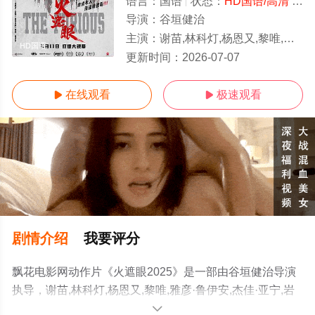
语言：
国语
状态：
HD国语/高清
- 免费在线观看
导演：
谷垣健治
主演：
谢苗,林科灯,杨恩又,黎唯,雅彦·鲁伊安,杰佳·亚宁,岩永丞威,萨哈贾克·波斯安吉特,玛娜
HD国语
更新时间：
2026-07-07
在线观看
极速观看


剧情介绍
我要评分
飘花电影网动作片《火遮眼2025》是一部由谷垣健治导演
执导，谢苗,林科灯,杨恩又,黎唯,雅彦·鲁伊安,杰佳·亚宁,岩
永丞威,萨哈贾克·波斯安吉特,玛娜莎楠·潘叻翁固,郭峻卿,威
