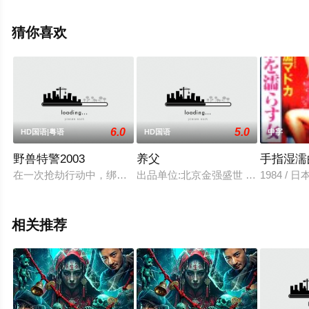
看高清未删减完整版电影大全就上飘花影院，更多相关信
息可移步至豆瓣电影、电视猫或剧情网等平台了解。
猜你喜欢
。
6.0
5.0
HD国语|粤语
HD国语
中字
野兽特警2003
养父
手指湿濡
在一次抢劫行动中，绑匪拒捕、杀人、挟持人质，警方要求飞虎队支
出品单位:北京金强盛世 文化传播有限
1984 /
相关推荐