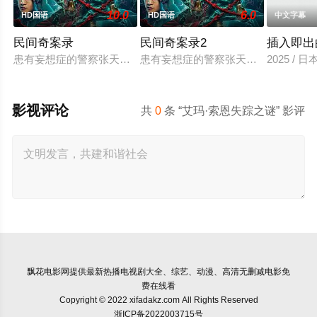
10.0
6.0
HD国语
HD国语
中文字幕
民间奇案录
民间奇案录2
插入即出
患有妄想症的警察张天盛遇上一起离奇的神像杀人事件，勘案过程
患有妄想症的警察张天盛遇上一起离奇
2025 / 
影视评论
共
0
条 “艾玛·索恩失踪之谜” 影评
飘花电影网
提供最新热播电视剧大全、综艺、动漫、高清无删减电影免
费在线看
Copyright © 2022 xifadakz.com All Rights Reserved
浙ICP备2022003715号