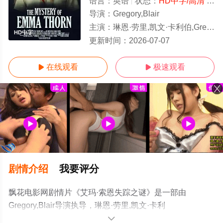
语言：
英语
状态：
HD中字/高清
- 免费在线观看
导演：
Gregory,Blair
主演：
琳恩·劳里,凯文·卡利伯,Gregory,Blair
HD中字
更新时间：
2026-07-07
在线观看
极速观看


剧情介绍
我要评分
飘花电影网剧情片《艾玛·索恩失踪之谜》是一部由
Gregory,Blair导演执导，琳恩·劳里,凯文·卡利
伯,Gregory,Blair等演员精彩演绎的美国电影，手机免费观
