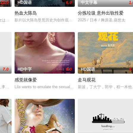
10.0
HD国语
6.0
中文字幕
1.
热血大陈岛
分拣垃圾 意外出轨性爱
はドラッグ・パーティを開き、残酷な話で盛り上がっていく。だが、ドラッ
女はしたたかで逞しく。大学生のカップル、ユミとマコト。22歳、バンド活動
影片以大陈岛垦荒历史为创作底色，在尊重历史真实性的前提下，以年
2025 / 日本 / 舞原圣,葵悠太
7.0
HD中字
8.0
HD国语
9.
感觉就像爱
走马观花
,秀贤,李恩美,韩石峰,闵道允,尚斗,尹江善
Lila wants to emulate the sexual exploits of her more experienced
新波，丁大宁，郭华，程一木他