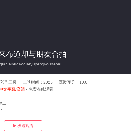
来布道却与朋友合拍
ianlaibudaoqueyupengyouhepai
伦理,三级
上映时间：
2025
豆瓣评分：
10.0
中文字幕/高清
- 免费在线观看
健二
07
极速观看
