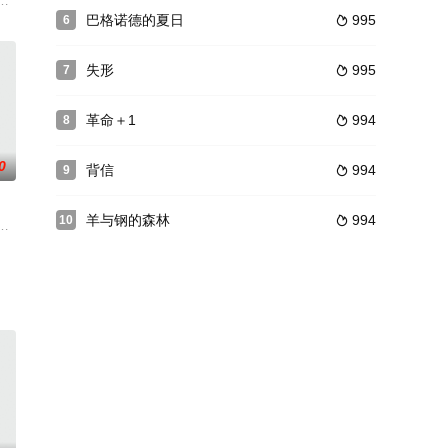
作没
。根据尸骸构架，天生初步推断死者是一
受伤昏迷的上海华声广播电台播音员蓝妙如。蓝妙如双目失明，长期租住在财叔
。在这部开创性实时音乐体验中，艾德·希兰用他最成功的作品点燃纽约街头。
巴格诺德的夏日
995
6

失形
995
7

革命＋1
994
8

0
背信
994
9

羊与钢的森林
994
10

满足自己的需求
顾客的卡拉OK酒吧。他们提供的特色服务吸引了众多女性顾客。东健和宰民致
男朋