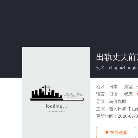
出轨丈夫前
别名：chuguizhangfuq
地区：
日本
类型：
语言：
日语
状态：
导演：
岛健次郎
主演：
吉冈日和,中山
更新时间：
2026-07-
在线观看
