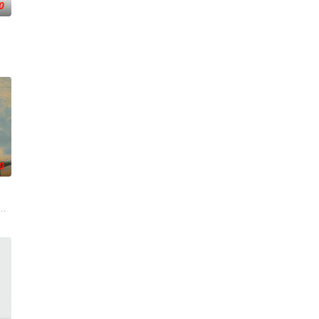
0
グの
中に出会った2人だが、マコトはミュ
轻化、科技化的光影语言活化红色记忆，生动诠释了“艰苦创业、奋发图强、
0
们毕业于同一所大学。他们和很多年轻人一样，自以为是，敏感错弱，没有被