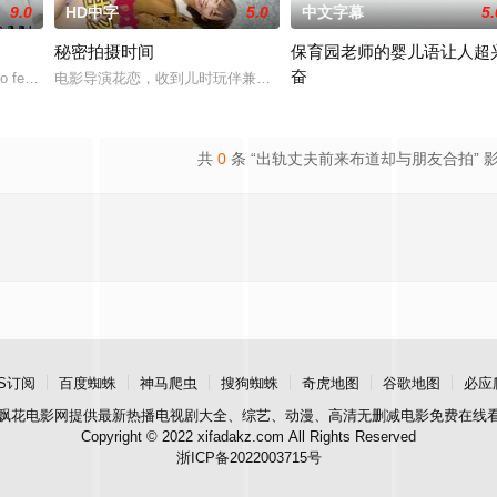
9.0
HD中字
5.0
中文字幕
5.
秘密拍摄时间
保育园老师的婴儿语让人超
奋
然间生活变成了一场绝望的狂飙，彻底脱离掌控并彻底改变了命运。但在这里他
to female action in "Kiss/Kiss&qu
电影导演花恋，收到儿时玩伴兼名导须藤的墨西哥拍片邀约。她惊喜
2025 / 日本 / 白木由子
共
0
条 “出轨丈夫前来布道却与朋友合拍” 
S订阅
百度蜘蛛
神马爬虫
搜狗蜘蛛
奇虎地图
谷歌地图
必应
飘花电影网
提供最新热播电视剧大全、综艺、动漫、高清无删减电影免费在线
Copyright © 2022 xifadakz.com All Rights Reserved
浙ICP备2022003715号