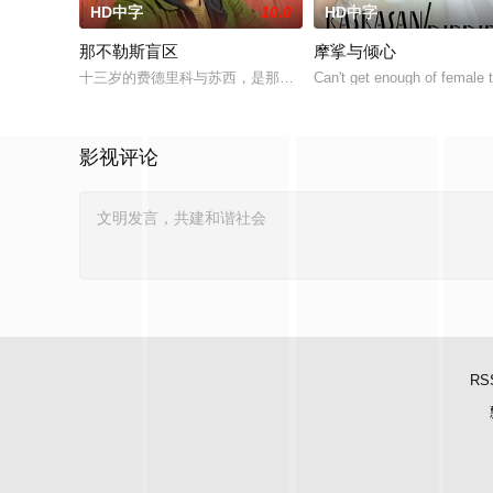
HD中字
10.0
HD中字
那不勒斯盲区
摩挲与倾心
十三岁的费德里科与苏西，是那不勒斯两大死敌大佬的后代。突
Can't get enough of female 
影视评论
RS