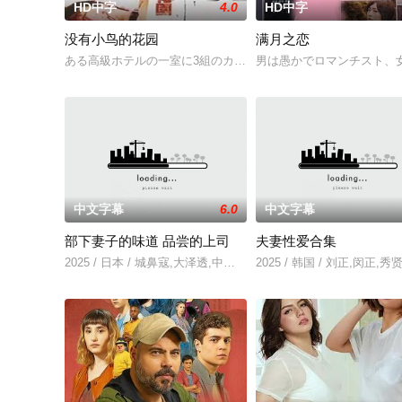
HD中字
4.0
HD中字
没有小鸟的花园
满月之恋
ある高級ホテルの一室に3組のカップルが集まった。そこで彼ら
男は愚かでロマンチスト、
中文字幕
6.0
中文字幕
部下妻子的味道 品尝的上司
夫妻性爱合集
2025 / 日本 / 城鼻寇,大泽透,中山健二
2025 / 韩国 / 刘正,闵正