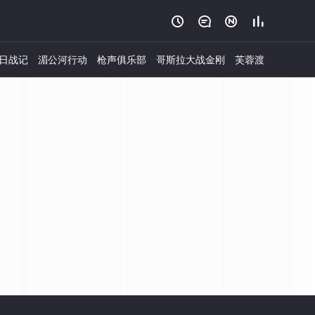




日战记
湄公河行动
枪声俱乐部
哥斯拉大战金刚
芙蓉渡