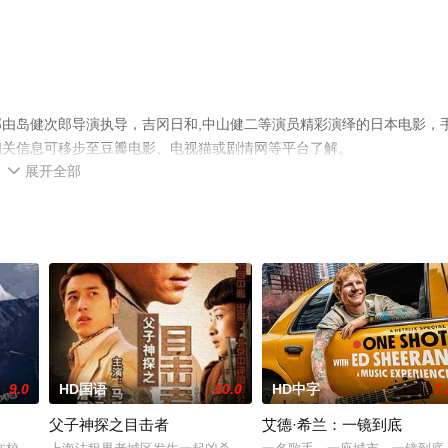
由岛健次郎导演执导，吉冈日和,中山健二等演员精彩演绎的日本电影，
相关信息可移步至豆瓣电影、电视猫或剧情网等平台了解。
展开全部

9.0
HD国语
10.0
HD中字
7.
父子神探之目击者
艾德·希兰：一镜到底