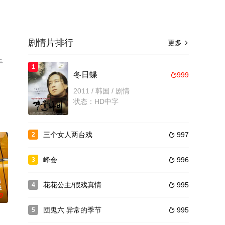
剧情片排行
更多

手
1
冬日蝶
999

2011 / 韩国 / 剧情
状态：HD中字
三个女人两台戏
997
2

峰会
996
3

花花公主/假戏真情
995
4

0
団鬼六 异常的季节
995
5
