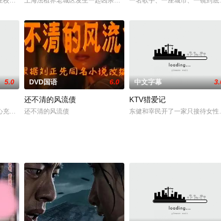
一家公司上班。在那里，她遇到了曾经性骚扰过她的今井先生。今井先生故意装
在校园东南角掘井时挖出两具尸骸。巡捕房陈探长闻讯带着儿子天生出现在现场
上海法租界老城区发生一起凶杀案。案发现场除了死者财叔外，还有
一名歌手、一座城市、一镜到底
5.0
DVD国语
6.0
中文字幕
3.
还不清的风流债
KTV猎爱记
心充满压抑的欲望，于是她招募学生加入她的健身频道，并与他们发生性关系以
还不清的风流债
东健和宰民开了一家只接待女性
被凯伦灿烂的笑容和迷人的个性深深吸引，对她一见钟情。然而，凯伦已经有了