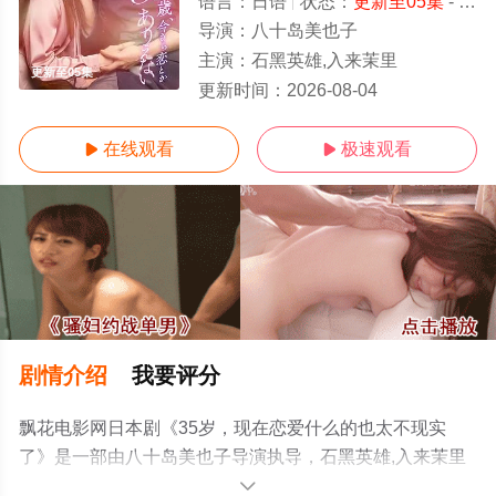
语言：
日语
状态：
更新至05集
- 免费在线观看
导演：
八十岛美也子
主演：
石黑英雄,入来茉里
更新至05集
更新时间：
2026-08-04
在线观看
极速观看


剧情介绍
我要评分
飘花电影网日本剧《35岁，现在恋爱什么的也太不现实
了》是一部由八十岛美也子导演执导，石黑英雄,入来茉里
等演员精彩演绎的日本电视剧，手机免费观看高清未删减
