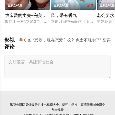
7.0
3.0
更新至06集
更新至95集
更新至05集
致亲爱的丈夫~完美妻子的谎言~
风，带有香气
老公要求
聚焦于一对结婚10年、在外人眼中完美无瑕的恩爱夫妻。丈夫是
本剧以田中光著作《明治的南丁格尔
主妇花惠（
影视
共
0
条 “35岁，现在恋爱什么的也太不现实了” 影评
评论
飘花电影网
提供最新热播电视剧大全、综艺、动漫、高清无删减电影免
费在线看
Copyright © 2022 xifadakz.com All Rights Reserved