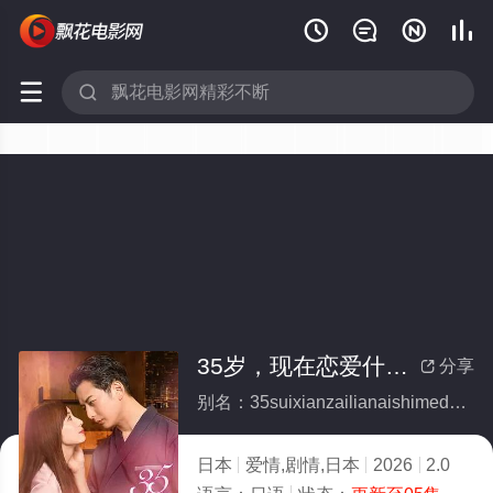






35岁，现在恋爱什么的也太不现实了
分享

别名：35suixianzailianaishimedeyetaibuxianshiliao
日本
爱情,剧情,日本
2026
2.0