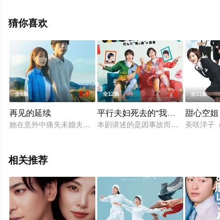
完整版电视剧全集就上飘花影院，更多相关信息可移步至
豆瓣电视剧、电视猫或剧情网等平台了解。
猜你喜欢
。
9.0
7.0
全8集
全12集
全11集
再见的延续
平行夫妇死去的“我和妻子”的真相
甜心空姐
她在意外中痛失未婚夫，不幸殒命的挚爱却拯救了另一名男子。这
本剧讲述的是因事故而死别的夫妇被“
美咲洋子
相关推荐