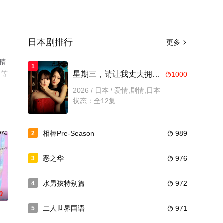
日本剧排行
更多

精
1
网等
星期三，请让我丈夫拥抱你
1000

2026 / 日本 / 爱情,剧情,日本
状态：全12集
相棒Pre-Season
989
2

恶之华
976
3

水男孩特别篇
972
4

0
二人世界国语
971
5
