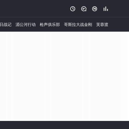




日战记
湄公河行动
枪声俱乐部
哥斯拉大战金刚
芙蓉渡