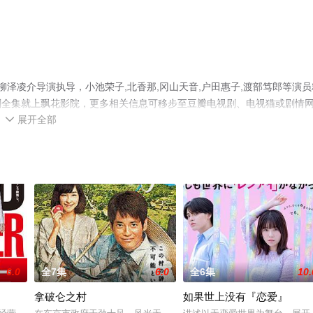
柳泽凌介导演执导，小池荣子,北香那,冈山天音,户田惠子,渡部笃郎等演员
剧全集就上飘花影院，更多相关信息可移步至豆瓣电视剧、电视猫或剧情
展开全部

6.0
全7集
6.0
全6集
10.
拿破仑之村
如果世上没有『恋爱』