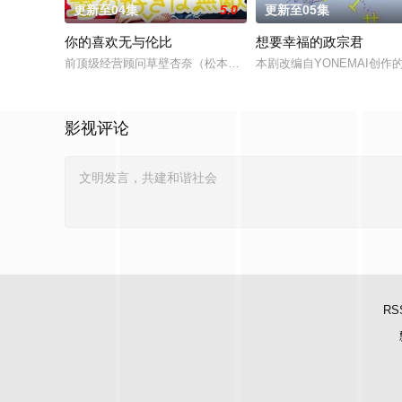
更新至04集
5.0
更新至05集
你的喜欢无与伦比
想要幸福的政宗君
前顶级经营顾问草壁杏奈（松本若菜 饰）辞去高薪工作后，以零
本剧改编自YONEMAI创
影视评论
RS