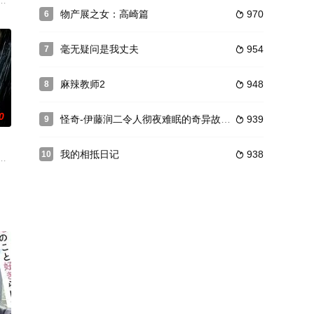
健人（竹野内丰 饰）麾下学习。咲坂
有着十足的信心，他相信只要全身心投入，任何难题都能迎刃而解。适值此时
自觉身怀恋爱情感（被该世界视为异常）而挣扎的主角乙叶，与同为恋爱者却
物产展之女：高崎篇
970
6

毫无疑问是我丈夫
954
7

麻辣教师2
948
8

0
怪奇-伊藤润二令人彻夜难眠的奇异故事－
939
9

我的相抵日记
938
10

看似
家人的生活陷入危机，她和弟弟被迫跟着
转变，他辞去银行的工作，毅然接受投资公司老板山本（大谷亮平 饰）的委
领事馆内召开的上流阶层晚宴上，一名俊朗干练的年轻人伫立其中。他是警视厅