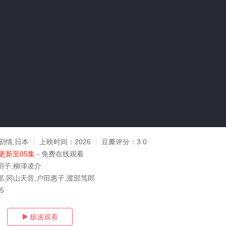
剧情,日本
上映时间：
2026
豆瓣评分：
3.0
更新至05集
- 免费在线观看
明子,柳泽凌介
那,冈山天音,户田惠子,渡部笃郎
05
极速观看
