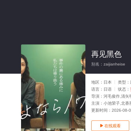
再见黑色
别名：zaijianheise
地区：
日本
类型：
语言：
日语
状态：
导演：
河毛俊作,清矢
主演：
小池荣子,北香
更新时间：
2026-08-
在线观看
