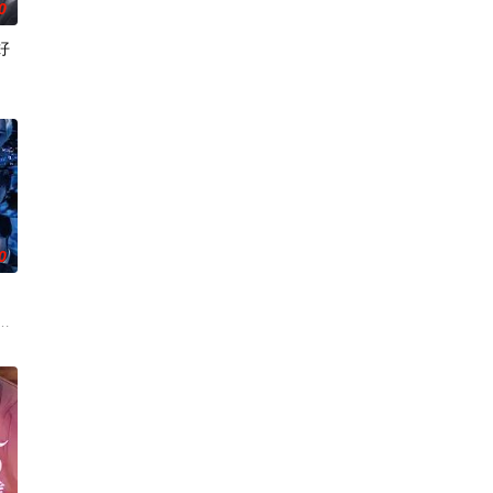
0
好
真实经历，描绘了她们推动护士注册制度
特异功能的神秘密友展开。女主角黑井雏田只要触碰杀手，眼前便会浮现出冰
的
。”从换座位开始⁉︎ 性格完全相反的两人，恋爱即将展开！！“我喜欢你。”极其
0
晴告白后，两人约定利用暑假进行一场
罪受害者支援室”，在这里，警察们将贴身陪伴遭遇各类案件的受害者及遗属
。不起眼的高中生三井宏太在好友内新次郎的邀请下加入了钓鱼部。虽然听说