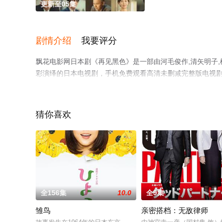
更新至05集
剧情介绍
我要评分
飘花电影网日本剧《再见黑色》是一部由河毛俊作,清矢明子,
彩演绎的日本电视剧，手机免费观看高清未删减完整版电视
平台了解。
猜你喜欢
。
全156集
10.0
全9集
雏鸟
亲密搭档：无敌律师