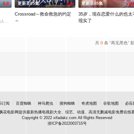
6.0
更新至05集
8.0
更新至05集
2.
Crossroad～救命救急的约定
35岁，现在恋爱什么的也太
～
现实了
工维生。某次兼职中，她结识了性格偏执、与“可爱”毫不搭边的角色设计师濑尾
作的人气漫画，系列累计发行量已达20万部。不得志的作家·吉田政宗（中泽元纪 
围绕年轻急救医生、急救队员和警察的成长与正义展开。今田美樱在
到了这个年纪，已经不会向男人
共
0
条 “再见黑色” 
S订阅
百度蜘蛛
神马爬虫
搜狗蜘蛛
奇虎地图
谷歌地图
必应
飘花电影网
提供最新热播电视剧大全、综艺、动漫、高清无删减电影免费在线
Copyright © 2022 xifadakz.com All Rights Reserved
浙ICP备2022003715号