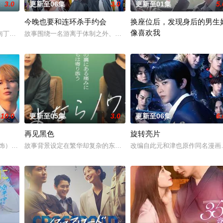
3.0
更新至06集
3.0
更新至01集
5.
今晚也要和连环杀手约会
换座位后，发现身后的男生
像喜欢我
南丁格尔 大关和物语》为原案，取材自日本首位专业女护士大关和与铃木雅的
故事围绕一名游离于体制之外、孤傲冷峻的“独狼”刑警，与一位拥有
】面前，将出现比前作更加棘手、更加难以攻破的恶性犯罪案件。随着高度保密
“我喜欢你，从很早以前就开始了
10.0
更新至05集
3.0
更新至06集
6.
再见黑色
旋转亮片
 饰）与校园风云人物佐伯千晴（杢代和人 饰）因共同的电影爱好而结缘。在千
故事背景设定在繁华却复杂的东京池袋地区。西池袋警署新设立了“犯
改编自此元和津也原作同名漫画
叛妻子的前夫洗心革面，开始重新面对前妻，力求“再一次”走到一起的故事