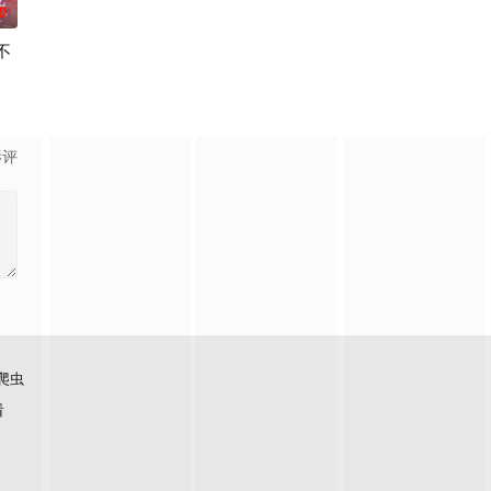
0
不
饰）误以为自己与交往了10年
剧中饰演在急救科工作的年轻医生春木遥，她怀揣着绝不放弃任何生命的信念，
寻求什么童话了。木元茉莉子，35岁，单身，职业是自由撰稿人。她偶然进了
影评
爬虫
看