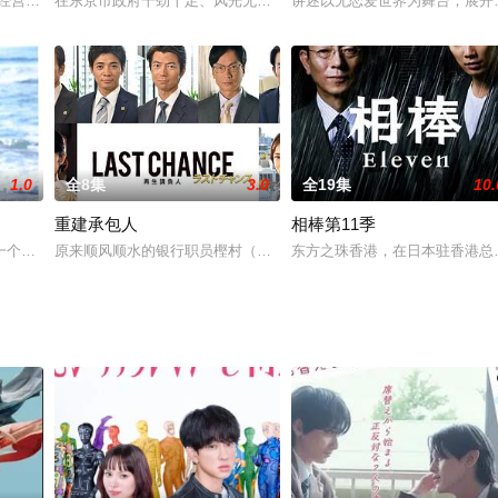
生在风景秀丽民风淳朴的小小山村之中，过着悠闲散漫，自由自在的生活。对于
）经营的律师事务所迎来了新人律师热海优作（贺来贤人 饰），他被分配到咲坂
在东京市政府干劲十足、风光无限的浅井荣治（唐泽寿明 饰）对自己
讲述以无恋爱世界为舞台，展开
1.0
全8集
3.0
全19集
10.
重建承包人
相棒第11季
；本剧虽以寻找窃取公司钱财的罪犯为线索，但抓不抓得到主谋并非重要；本剧
一个蛋糕师的梦想，但是满脑子不切实际想法的父亲津村彻（大泉洋 饰）让一
原来顺风顺水的银行职员樫村（仲村亨 饰）因为银行合并，命运发生
东方之珠香港，在日本驻香港总