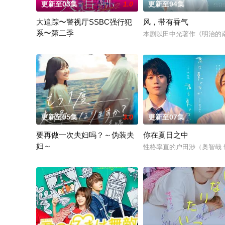
更新至03集
1.0
更新至94集
大追踪〜警视厅SSBC强行犯
风，带有香气
系〜第二季
本剧以田中光著作《明治的
在第二季中，作为现代刑侦关键力量的【警视厅SSBC强行犯系
更新至05集
3.0
更新至07集
要再做一次夫妇吗？～伪装夫
你在夏日之中
妇～
性格率直的户田涉（奥智哉
本剧改编自作者六葉雅・上原ひびき同名漫画。讲述了因出轨而背