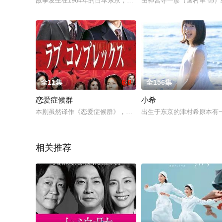
故事发生在1964年的日本东京，谷田部峰子（有村架纯 饰）出
由神宮寺一彦（国村隼 饰
全11集
6.0
全156集
恋爱症候群
小希
本剧虽然译作《恋爱症候群》，但却没有像样的爱情故事在里头
出生于东京的津村希原本有
相关推荐